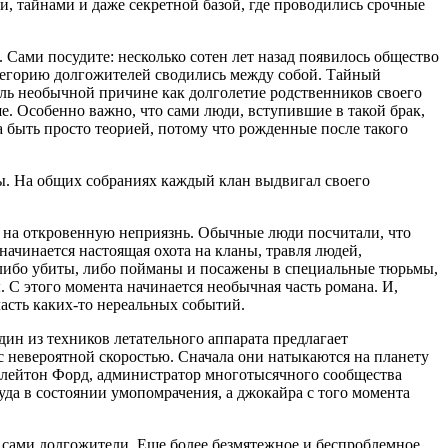
, тайнами и даже секретной базой, где проводились срочные
Сами посудите: несколько сотен лет назад появилось общество
тегорию долгожителей сводились между собой. Тайный
оль необычной причине как долголетие родственников своего
. Особенно важно, что сами люди, вступившие в такой брак,
 быть просто теорией, потому что рожденные после такого
ны. На общих собраниях каждый клан выдвигал своего
ь на откровенную неприязнь. Обычные люди посчитали, что
ачинается настоящая охота на кланы, травля людей,
 либо убиты, либо пойманы и посажены в специальные тюрьмы,
. С этого момента начинается необычная часть романа. И,
ласть каких-то нереальных событий.
ин из техников летательного аппарата предлагает
с невероятной скоростью. Сначала они натыкаются на планету
Слейтон Форд, администратор многотысячного сообщества
уда в состоянии умопомрачения, а джокайра с того момента
 сами долгожители. Еще более безмятежное и беспроблемное