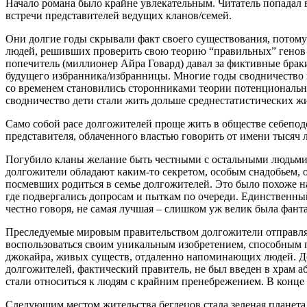
Начало романа было крайне увлекательным. Читатель попадал 
встречи представителей ведущих кланов/семей.
Они долгие годы скрывали факт своего существования, потому 
людей, решивших проверить свою теорию “правильных” генов 
попечитель (миллионер Айра Говард) давал за фиктивные брак
будущего избранника/избранницы. Многие годы сводничество п
со временем становились сторонниками теории потенционально
сводничество дети стали жить дольше среднестатистических ж
Само собой расе долгожителей проще жить в обществе себеподо
представителя, облаченного властью говорить от имени тысяч 
Погубило кланы желание быть честными с остальными людьми.
долгожители обладают каким-то секретом, особым снадобьем, 
посмевших родиться в семье долгожителей. Это было похоже н
где подвергались допросам и пыткам по очереди. Единственный 
честно говоря, не самая лучшая – слишком уж велик была фант
Преследуемые мировым правительством долгожители отправляютс
воспользоваться своим уникальным изобретением, способным п
джокайра, живых существ, отдаленно напоминающих людей. До
долгожителей, фактический правитель, не был введен в храм а
стали относиться к людям с крайним пренебрежением. В конце 
Следующим местом жительства беглецов стала зеленая планета