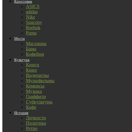
Кроссовки
ASICS
adidas
Nike
Saucony
Reebok
Puma
Места
Магазины
Бары
Кофейни
Культура
Книги
Кино
Видеоигры
Мультфильмы
Комиксы
Музыка
Граффити
Субкультуры
Кофе
История
Личности
Политика
Ретро