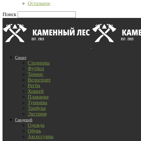
Остальное
Поиск
Спорт
Стадионы
Футбол
Теннис
Велоспорт
Регби
Хоккей
Плавание
Турниры
Трибуна
Экстрим
Гардероб
Одежда
Обувь
Аксессуары