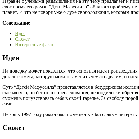
Наравне с учеными размышления на эту тему предлагает и писа
свое время его роман “Дети Мафусаила” обнажил проблему не т
планет. И это не говоря уже о духе свободолюбия, которым про
Содержание
Идея
Сюжет
Интересные факты
Идея
На поверку может показаться, что основная идея произведения 
деталь сюжета, которую можно заменить чем-то другим, и идея
Суть “Детей Мафусаила” представляется в безудержном желании
сколько угодно бегать от преследования, периодически обретая
сможешь почувствовать себя в своей тарелке. За свободу порой
сами.
Не зря в 1997 году роман был помещён в «Зал славы» литера
Сюжет