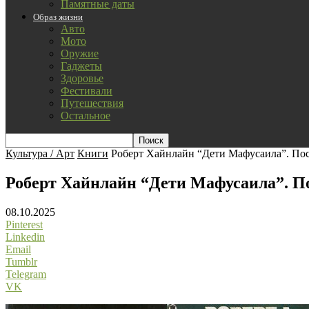
Памятные даты
Образ жизни
Авто
Мото
Оружие
Гаджеты
Здоровье
Фестивали
Путешествия
Остальное
Культура / Арт
Книги
Роберт Хайнлайн “Дети Мафусаила”. Посо
Роберт Хайнлайн “Дети Мафусаила”. Пос
08.10.2025
Pinterest
Linkedin
Email
Tumblr
Telegram
VK