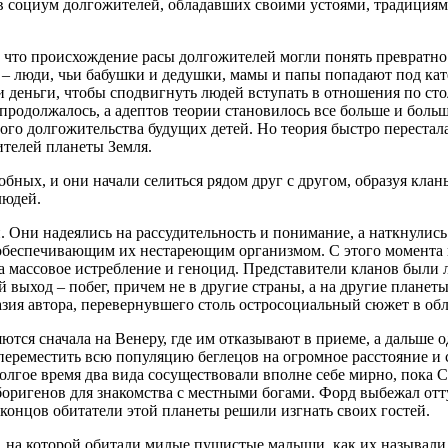
в социум долгожителей, обладавших своими устоями, традициями
что происхождение расы долгожителей могли понять превратно. 
– люди, чьи бабушки и дедушки, мамы и папы попадают под ка
и деньги, чтобы сподвигнуть людей вступать в отношения по ст
родолжалось, а адептов теории становилось все больше и больше
го долгожительства будущих детей. Но теория быстро перестала
ителей планеты Земля.
бных, и они начали селиться рядом друг с другом, образуя кла
людей.
 Они надеялись на рассудительность и понимание, а наткнулис
обеспечивающим их нестареющим организмом. С этого момента н
а массовое истребление и геноцид. Представители кланов были
выход – побег, причем не в другие страны, а на другие планеты
азия автора, перевернувшего столь остросоциальный сюжет в об
я сначала на Венеру, где им отказывают в приеме, а дальше од
ереместить всю популяцию беглецов на огромное расстояние и 
лгое время два вида сосуществовали вполне себе мирно, пока 
боригенов для знакомства с местными богами. Форд выбежал отт
концов обитатели этой планеты решили изгнать своих гостей.
, на которой обитали милые пушистые малыши, как их называли