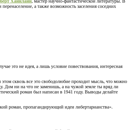
берт Хайнлайн
, мастер научно-фантастической литературы. В
 перенаселение, а также возможность заселения соседних
учае это не идея, а лишь условие повествования, интересная
и этом сквозь все это свободолюбие проходит мысль, что можно
у. Дом ни на что не заменишь, а на чужой земле ты вряд ли
астический роман был написан в 1941 году. Выводы делайте
еский роман, пропагандирующий идеи либертарианства».