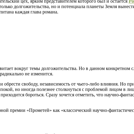
тельский цех, ярким представителем которого был и остается
Ро
олько долгожительства, но и потенциала планеты Земля вынести
питана каждая глава романа.
витает вокруг темы долгожительства. Но в данном конкретном сл
 радикально не изменится.
 обрести свободу, независимость от чьего-либо влияния. Но пр
 покой, но иногда полезнее столкнуться с проблемой лицом в лиц
 приходится бороться. Сразу хочется отметить, что научно-фант
турной премии «Прометей» как «классический научно-фантастич