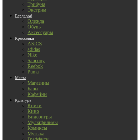
Трибуна
Экстрим
Гардероб
Одежда
Обувь
Аксессуары
Кроссовки
ASICS
adidas
Nike
Saucony
Reebok
Puma
Места
Магазины
Бары
Кофейни
Культура
Книги
Кино
Видеоигры
Мультфильмы
Комиксы
Музыка
Граффити