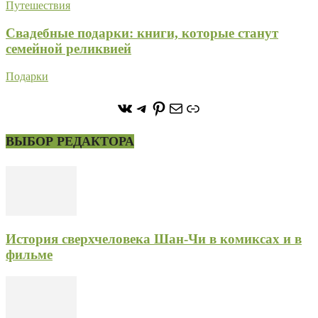
Путешествия
Свадебные подарки: книги, которые станут
семейной реликвией
Подарки
https://vk.com/stone_forest_
https://t.me/stoneforest
https://ru.pinterest.com/
Почта
Ссылка
ВЫБОР РЕДАКТОРА
История сверхчеловека Шан-Чи в комиксах и в
фильме