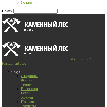
Остальное
Поиск
Stone Forest /
Каменный Лес
Спорт
Стадионы
Футбол
Теннис
Велоспорт
Регби
Хоккей
Плавание
Турниры