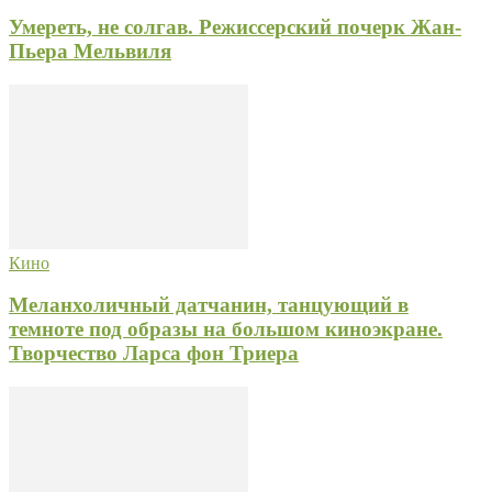
Умереть, не солгав. Режиссерский почерк Жан-
Пьера Мельвиля
Кино
Меланхоличный датчанин, танцующий в
темноте под образы на большом киноэкране.
Творчество Ларса фон Триера