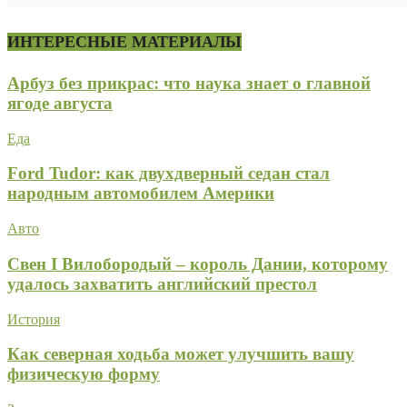
ИНТЕРЕСНЫЕ МАТЕРИАЛЫ
Арбуз без прикрас: что наука знает о главной
ягоде августа
Еда
Ford Tudor: как двухдверный седан стал
народным автомобилем Америки
Авто
Свен I Вилобородый – король Дании, которому
удалось захватить английский престол
История
Как северная ходьба может улучшить вашу
физическую форму