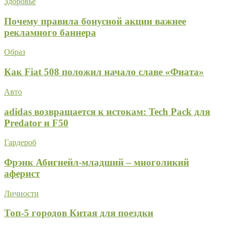
Здоровье
Почему правила бонусной акции важнее
рекламного баннера
Образ
Как Fiat 508 положил начало славе «Фиата»
Авто
adidas возвращается к истокам: Tech Pack для
Predator и F50
Гардероб
Фрэнк Абигнейл-младший – многоликий
аферист
Личности
Топ-5 городов Китая для поездки