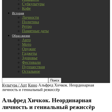
Субкультуры
Кофе
История
Личности
Политика
Ретро
Памятные даты
Образ жизни
Авто
Мото
Оружие
Гаджеты
Здоровье
Фестивали
Путешествия
Остальное
Культура / Арт
Кино
Альфред Хичкок. Неординарная
личность и гениальный режиссёр
Альфред Хичкок. Неординарная
личность и гениальный режиссёр