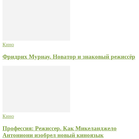
Кино
Фридрих Мурнау. Новатор и знаковый режиссёр
Кино
Профессия: Режиссер. Как Микеланджело
Антониони изобрел новый киноязык