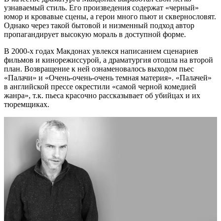
узнаваемый стиль. Его произведения содержат «черный»
юмор и кровавые сцены, а герои много пьют и сквернословят.
Однако через такой бытовой и низменный подход автор
пропагандирует высокую мораль в доступной форме.
В 2000-х годах Макдонах увлекся написанием сценариев
фильмов и кинорежиссурой, а драматургия отошла на второй
план. Возвращение к ней ознаменовалось выходом пьес
«Палачи» и «Очень-очень-очень темная материя». «Палачей»
в английской прессе окрестили «самой черной комедией
жанра», т.к. пьеса красочно рассказывает об убийцах и их
тюремщиках.