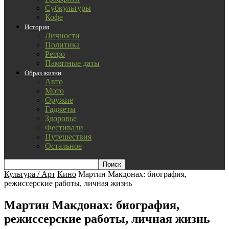
Субкультуры
Кофе
История
Личности
Политика
Ретро
Памятные даты
Образ жизни
Авто
Мото
Оружие
Гаджеты
Здоровье
Фестивали
Путешествия
Остальное
Культура / Арт
Кино
Мартин Макдонах: биография,
режиссерские работы, личная жизнь
Мартин Макдонах: биография,
режиссерские работы, личная жизнь