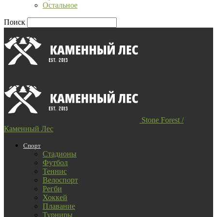
Остальное
Поиск
Stone Forest /
Каменный Лес
Спорт
Стадионы
Футбол
Теннис
Велоспорт
Регби
Хоккей
Плавание
Турниры