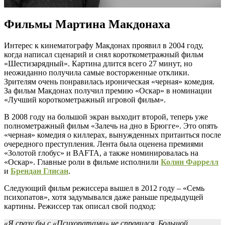
Фильмы Мартина Макдонаха
Интерес к кинематографу Макдонах проявил в 2004 году,
когда написал сценарий и снял короткометражный фильм
«Шестизарядный». Картина длится всего 27 минут, но
неожиданно получила самые восторженные отклики.
Зрителям очень понравилась ироническая «черная» комедия.
За фильм Макдонах получил премию «Оскар» в номинации
«Лучший короткометражный игровой фильм».
В 2008 году на большой экран выходит второй, теперь уже
полнометражный фильм «Залечь на дно в Брюгге». Это опять
«черная» комедия о киллерах, вынужденных притаиться после
очередного преступления. Лента была оценена премиями
«Золотой глобус» и BAFTA, а также номинировалась на
«Оскар». Главные роли в фильме исполнили
Колин Фаррелл
и
Брендан Глисан
.
Следующий фильм режиссера вышел в 2012 году – «Семь
психопатов», хотя задумывался даже раньше предыдущей
картины. Режиссер так описал свой подход:
«Я сразу бы с «Психопатами» не справился. Большой