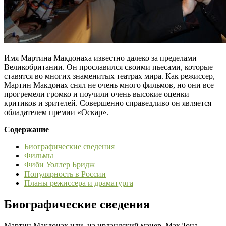
Имя Мартина Макдонаха известно далеко за пределами
Великобритании. Он прославился своими пьесами, которые
ставятся во многих знаменитых театрах мира. Как режиссер,
Мартин Макдонах снял не очень много фильмов, но они все
прогремели громко и поучили очень высокие оценки
критиков и зрителей. Совершенно справедливо он является
обладателем премии «Оскар».
Содержание
Биографические сведения
Фильмы
Фиби Уоллер Бридж
Популярность в России
Планы режиссера и драматурга
Биографические сведения
Мартин Макдонах или, на ирландский манер, МакДона