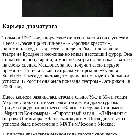
Карьера драматурга
Только в 1997 году творческие попытки увенчались успехом.
Пьеса «Красавица из Линэна» («Королева красоты»),
написанная год назад всего за неделю, была поставлена в
театре на Бродвее и неожиданно имела настоящий фурор. Она
стала очень популярной, и многие театры стали показывать ее
на своих сценах. Макдонах за нее получил свою первую
премию «Тони», а также театральную премию «Evening
Standard». Пьеса до настоящего времени пользуется большим
успехом. В России она была показана театром «Сатирикон» в
2006 году.
Далее карьера развивалась стремительно. Уже к 30-ти годам
Мартин становится известным писателем-драматургом.
Триумф продолжили пьесы: «Калека с острова Инишман»,
«Череп из Коннэмары», «Сиротливый запад», «Лейтенант с
острова Инишмор», «Человек-подушка». Последняя пьеса с
успехом была поставлена в МХТ им.Чехова в Москве.
В качестве драматурга Макдонах выработал свой легко