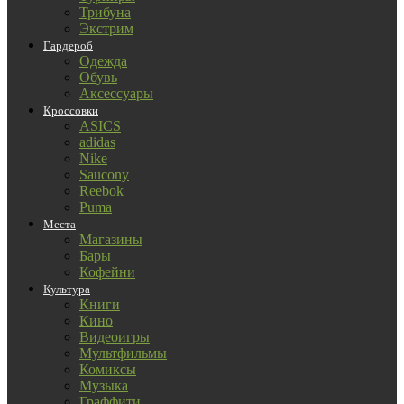
Трибуна
Экстрим
Гардероб
Одежда
Обувь
Аксессуары
Кроссовки
ASICS
adidas
Nike
Saucony
Reebok
Puma
Места
Магазины
Бары
Кофейни
Культура
Книги
Кино
Видеоигры
Мультфильмы
Комиксы
Музыка
Граффити