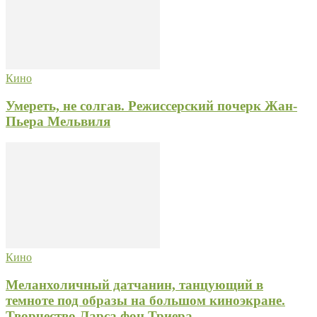
Кино
Умереть, не солгав. Режиссерский почерк Жан-
Пьера Мельвиля
Кино
Меланхоличный датчанин, танцующий в
темноте под образы на большом киноэкране.
Творчество Ларса фон Триера