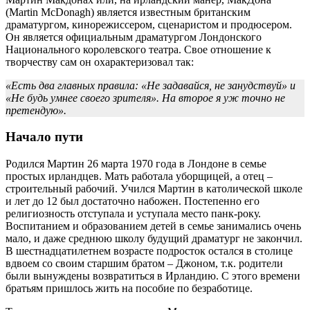
(Martin McDonagh) является известным британским
драматургом, кинорежиссером, сценаристом и продюсером.
Он является официальным драматургом Лондонского
Национального королевского театра. Свое отношение к
творчеству сам он охарактеризовал так:
«Есть два главных правила: «Не задавайся, не занудствуй» и
«Не будь умнее своего зрителя». На второе я уж точно не
претендую».
Начало пути
Родился Мартин 26 марта 1970 года в Лондоне в семье
простых ирландцев. Мать работала уборщицей, а отец –
строительный рабочий. Учился Мартин в католической школе
и лет до 12 был достаточно набожен. Постепенно его
религиозность отступала и уступала место панк-року.
Воспитанием и образованием детей в семье занимались очень
мало, и даже среднюю школу будущий драматург не закончил.
В шестнадцатилетнем возрасте подросток остался в столице
вдвоем со своим старшим братом – Джоном, т.к. родители
были вынуждены возвратиться в Ирландию. С этого времени
братьям пришлось жить на пособие по безработице.