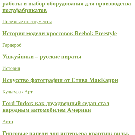
работы и выбор оборудования для производства
полуфабрикатов
Полезные инструменты
История модели кроссовок Reebok Freestyle
Гардероб
Ушкуйники – русские пираты
История
Искусство фотографии от Стива МакКарри
Культура / Арт
Ford Tudor: как двухдверный седан стал
народным автомобилем Америки
Авто
Гипсовые панели для интерьера квартир: виды,