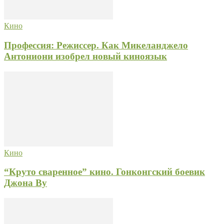
Кино
Профессия: Режиссер. Как Микеланджело
Антониони изобрел новый киноязык
Кино
“Круто сваренное” кино. Гонконгский боевик
Джона Ву