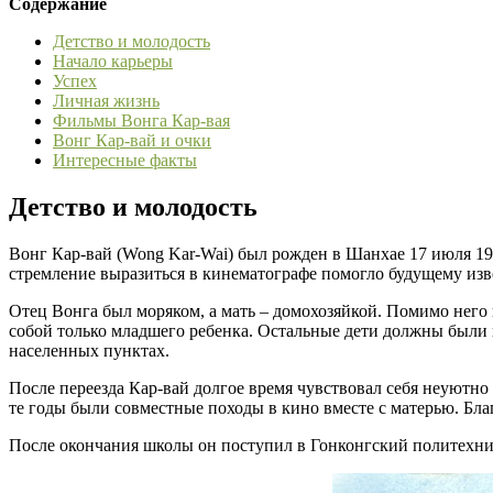
Содержание
Детство и молодость
Начало карьеры
Успех
Личная жизнь
Фильмы Вонга Кар-вая
Вонг Кар-вай и очки
Интересные факты
Детство и молодость
Вонг Кар-вай (Wong Kar-Wai) был рожден в Шанхае 17 июля 19
стремление выразиться в кинематографе помогло будущему изв
Отец Вонга был моряком, а мать – домохозяйкой. Помимо него в
собой только младшего ребенка. Остальные дети должны были п
населенных пунктах.
После переезда Кар-вай долгое время чувствовал себя неуютно
те годы были совместные походы в кино вместе с матерью. Бла
После окончания школы он поступил в Гонконгский политехни