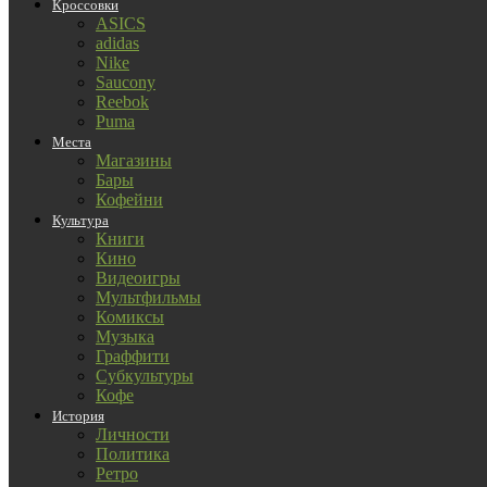
Кроссовки
ASICS
adidas
Nike
Saucony
Reebok
Puma
Места
Магазины
Бары
Кофейни
Культура
Книги
Кино
Видеоигры
Мультфильмы
Комиксы
Музыка
Граффити
Субкультуры
Кофе
История
Личности
Политика
Ретро