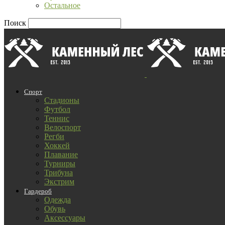
Остальное
Поиск
Спорт
Стадионы
Футбол
Теннис
Велоспорт
Регби
Хоккей
Плавание
Турниры
Трибуна
Экстрим
Гардероб
Одежда
Обувь
Аксессуары