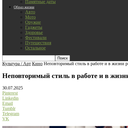
Памятные даты
Образ жизни
Авто
Мото
Оружие
Гаджеты
Здоровье
Фестивали
Путешествия
Остальное
Культура / Арт
Кино
Неповторимый стиль в работе и в жизни р
Неповторимый стиль в работе и в жизн
30.07.2025
Pinterest
Linkedin
Email
Tumblr
Telegram
VK