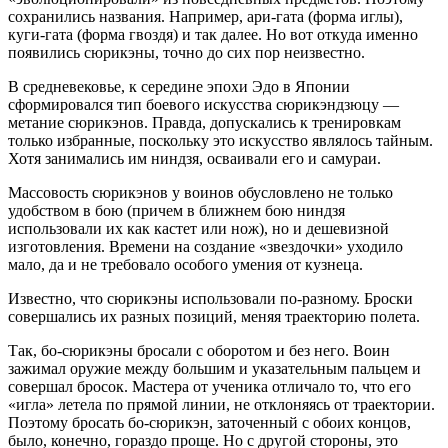
сохранились названия. Например, ари-гата (форма иглы),
куги-гата (форма гвоздя) и так далее. Но вот откуда именно
появились сюрикэны, точно до сих пор неизвестно.
В средневековье, к середине эпохи Эдо в Японии
сформировался тип боевого искусства сюрикэндзюцу —
метание сюрикэнов. Правда, допускались к тренировкам
только избранные, поскольку это искусство являлось тайным.
Хотя занимались им ниндзя, осваивали его и самураи.
Массовость сюрикэнов у воинов обусловлено не только
удобством в бою (причем в ближнем бою ниндзя
использовали их как кастет или нож), но и дешевизной
изготовления. Времени на создание «звездочки» уходило
мало, да и не требовало особого умения от кузнеца.
Известно, что сюрикэны использовали по-разному. Броски
совершались их разных позиций, меняя траекторию полета.
Так, бо-сюрикэны бросали с оборотом и без него. Воин
зажимал оружие между большим и указательным пальцем и
совершал бросок. Мастера от ученика отличало то, что его
«игла» летела по прямой линии, не отклоняясь от траектории.
Поэтому бросать бо-сюрикэн, заточенный с обоих концов,
было, конечно, гораздо проще. Но с другой стороны, это