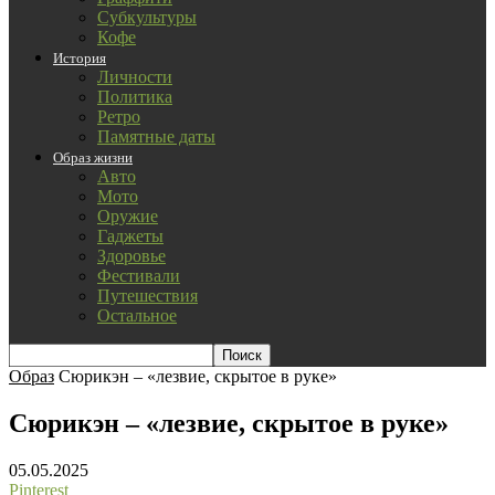
Субкультуры
Кофе
История
Личности
Политика
Ретро
Памятные даты
Образ жизни
Авто
Мото
Оружие
Гаджеты
Здоровье
Фестивали
Путешествия
Остальное
Образ
Сюрикэн – «лезвие, скрытое в руке»
Сюрикэн – «лезвие, скрытое в руке»
05.05.2025
Pinterest