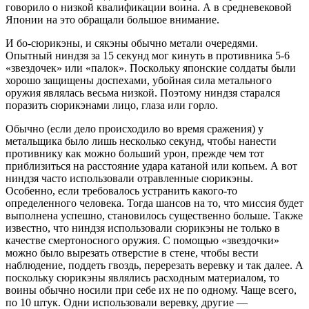
говорило о низкой квалификации воина. А в средневековой
Японии на это обращали большое внимание.
И бо-сюрикэны, и сякэны обычно метали очередями.
Опытный ниндзя за 15 секунд мог кинуть в противника 5-6
«звездочек» или «палок». Поскольку японские солдаты были
хорошо защищены доспехами, убойная сила метального
оружия являлась весьма низкой. Поэтому ниндзя старался
поразить сюрикэнами лицо, глаза или горло.
Обычно (если дело происходило во время сражения) у
метальщика было лишь несколько секунд, чтобы нанести
противнику как можно больший урон, прежде чем тот
приблизиться на расстояние удара катаной или копьем. А вот
ниндзя часто использовали отравленные сюрикэны.
Особенно, если требовалось устранить какого-то
определенного человека. Тогда шансов на то, что миссия будет
выполнена успешно, становилось существенно больше. Также
известно, что ниндзя использовали сюрикэны не только в
качестве смертоносного оружия. С помощью «звездочки»
можно было вырезать отверстие в стене, чтобы вести
наблюдение, поддеть гвоздь, перерезать веревку и так далее. А
поскольку сюрикэны являлись расходным материалом, то
воины обычно носили при себе их не по одному. Чаще всего,
по 10 штук. Одни использовали веревку, другие —