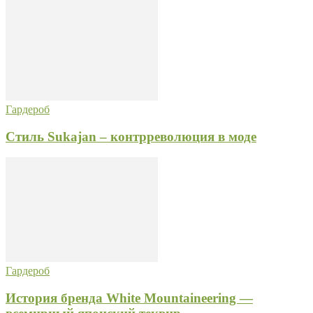
Гардероб
Стиль Sukajan – контрреволюция в моде
Гардероб
История бренда White Mountaineering —