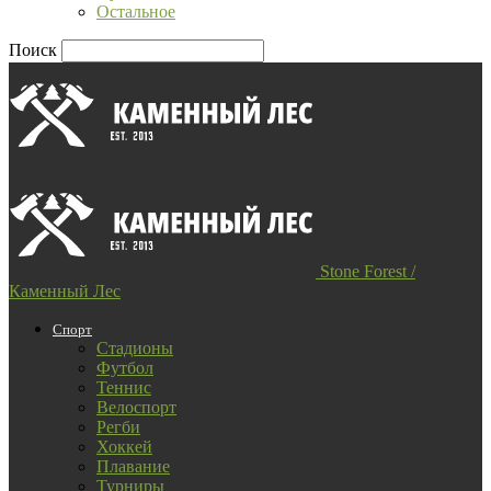
Остальное
Поиск
Stone Forest /
Каменный Лес
Спорт
Стадионы
Футбол
Теннис
Велоспорт
Регби
Хоккей
Плавание
Турниры