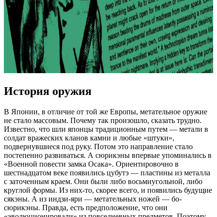
История оружия
В Японии, в отличие от той же Европы, метательное оружие
не стало массовым. Почему так произошло, сказать трудно.
Известно, что шли японцы традиционным путем — метали в
солдат вражеских кланов камни и любые «штуки»,
подвернувшиеся под руку. Потом это направление стало
постепенно развиваться. А сюрикэны впервые упоминались в
«Военной повести замка Осака». Ориентировочно в
шестнадцатом веке появились цубутэ — пластины из металла
с заточенным краем. Они были либо восьмиугольной, либо
круглой формы. Из них-то, скорее всего, и появились будущие
сякэны. А из индзи-яри — метательных ножей — бо-
сюрикэны. Правда, есть предположение, что они
«эволюционировали» из повседневных предметов. Поэтому