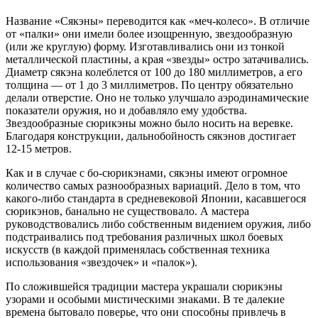
Название «Сякэны» переводится как «меч-колесо». В отличие
от «палки» они имели более изощренную, звездообразную
(или же круглую) форму. Изготавливались они из тонкой
металлической пластины, а края «звезды» остро затачивались.
Диаметр сякэна колеблется от 100 до 180 миллиметров, а его
толщина — от 1 до 3 миллиметров. По центру обязательно
делали отверстие. Оно не только улучшало аэродинамические
показатели оружия, но и добавляло ему удобства.
Звездообразные сюрикэны можно было носить на веревке.
Благодаря конструкции, дальнобойность сякэнов достигает
12-15 метров.
Как и в случае с бо-сюрикэнами, сякэны имеют огромное
количество самых разнообразных вариаций. Дело в том, что
какого-либо стандарта в средневековой Японии, касавшегося
сюрикэнов, банально не существовало. А мастера
руководствовались либо собственным видением оружия, либо
подстраивались под требования различных школ боевых
искусств (в каждой применялась собственная техника
использования «звездочек» и «палок»).
По сложившейся традиции мастера украшали сюрикэны
узорами и особыми мистическими знаками. В те далекие
времена бытовало поверье, что они способны привлечь в