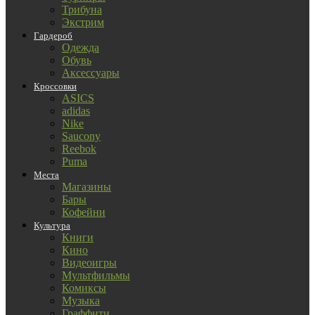
Трибуна
Экстрим
Гардероб
Одежда
Обувь
Аксессуары
Кроссовки
ASICS
adidas
Nike
Saucony
Reebok
Puma
Места
Магазины
Бары
Кофейни
Культура
Книги
Кино
Видеоигры
Мультфильмы
Комиксы
Музыка
Граффити