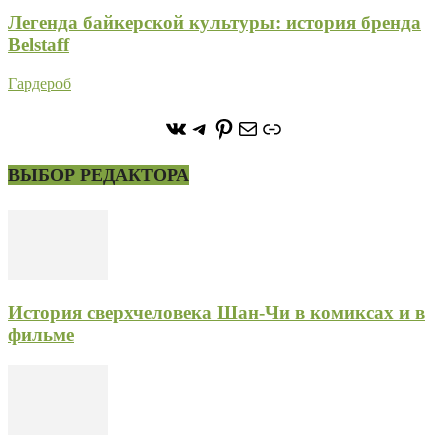
Легенда байкерской культуры: история бренда
Belstaff
Гардероб
https://vk.com/stone_forest_
https://t.me/stoneforest
https://ru.pinterest.com/
Почта
Ссылка
ВЫБОР РЕДАКТОРА
История сверхчеловека Шан-Чи в комиксах и в
фильме