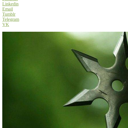
Linkedin
Email
Tumblr
Telegram
VK