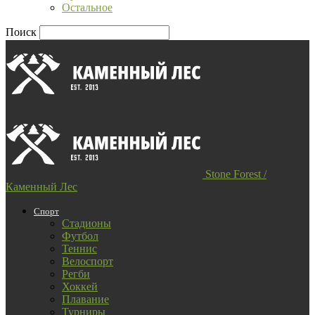
Остальное
Поиск
Stone Forest /
Каменный Лес
Спорт
Стадионы
Футбол
Теннис
Велоспорт
Регби
Хоккей
Плавание
Турниры