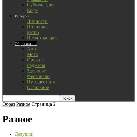
Субкультуры
Кофе
История
Личности
Политика
Ретро
Памятные даты
Образ жизни
Авто
Мото
Оружие
Гаджеты
Здоровье
Фестивали
Путешествия
Остальное
Образ
Разное
Страница 2
Разное
Девушки