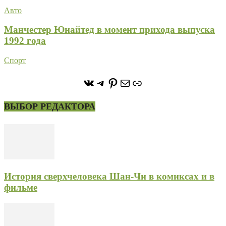
Авто
Манчестер Юнайтед в момент прихода выпуска
1992 года
Спорт
https://vk.com/stone_forest_
https://t.me/stoneforest
https://ru.pinterest.com/
Почта
Ссылка
ВЫБОР РЕДАКТОРА
История сверхчеловека Шан-Чи в комиксах и в
фильме