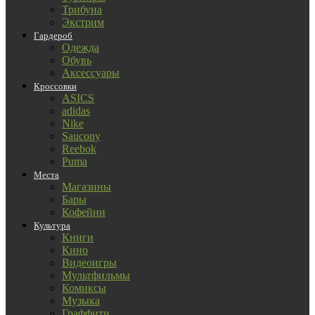
Трибуна
Экстрим
Гардероб
Одежда
Обувь
Аксессуары
Кроссовки
ASICS
adidas
Nike
Saucony
Reebok
Puma
Места
Магазины
Бары
Кофейни
Культура
Книги
Кино
Видеоигры
Мультфильмы
Комиксы
Музыка
Граффити