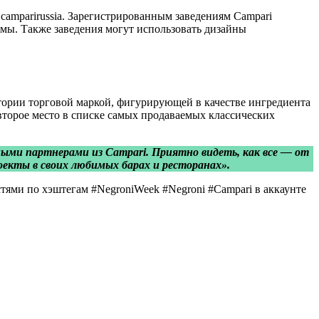
@camparirussia. Зарегистрированным заведениям Campari
ммы. Также заведения могут использовать дизайны
тории торговой маркой, фигурирующей в качестве ингредиента
т второе место в списке самых продаваемых классических
ными партнерами из Campari. Приятно видеть, как все — от
оекты в своих любимых барах и ресторанах».
ями по хэштегам #NegroniWeek #Negroni #Campari в аккаунте