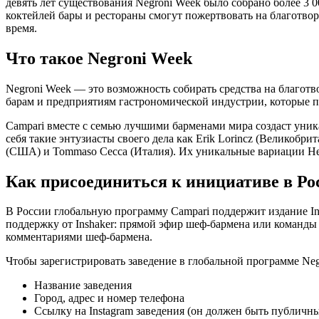
девять лет существования Negroni Week было собрано более 3 0
коктейлей бары и рестораны смогут пожертвовать на благотвор
время.
Что такое Negroni Week
Negroni Week — это возможность собирать средства на благотв
барам и предприятиям гастрономической индустрии, которые п
Campari вместе с семью лучшими барменами мира создаст уни
себя такие энтузиасты своего дела как Erik Lorincz (Великобрита
(США) и Tommaso Cecca (Италия). Их уникальные вариации Нег
Как присоединиться к инициативе в Ро
В России глобальную программу Campari поддержит издание Ins
поддержку от Inshaker: прямой эфир шеф-бармена или команды 
комментариями шеф-бармена.
Чтобы зарегистрировать заведение в глобальной программе Neg
Название заведения
Город, адрес и номер телефона
Ссылку на Instagram заведения (он должен быть публичн