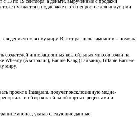
т с 13 по 19 сентября, а деньги, вырученные с продажи
я тоже нуждается в поддержке в это непростое для индустрии
 заведениям по всему миру. В этот раз цель кампании – помочь
ль создателей инновационных коктейльных миксов взяли на
e Whearty (Австралия), Bannie Kang (Тайвань), Tiffanie Barriere
му миру.
ать проект в Instagram, получат эксклюзивную медиа-
 репортажа и обзор коктейльной карты с рецептами и
транице анонса, указав следующие данные: