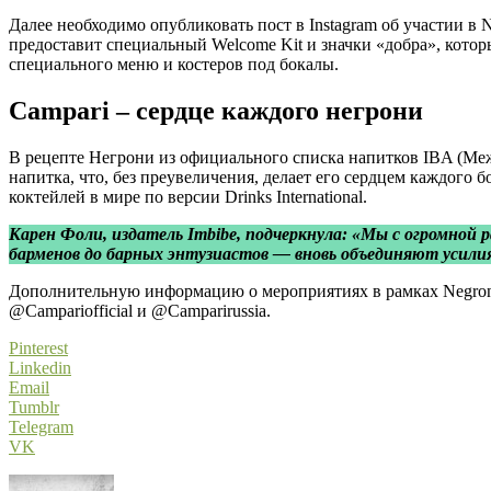
Далее необходимо опубликовать пост в Instagram об участии в 
предоставит специальный Welcome Kit и значки «добра», котор
специального меню и костеров под бокалы.
Campari – сердце каждого негрони
В рецепте Негрони из официального списка напитков IBA (Меж
напитка, что, без преувеличения, делает его сердцем каждого 
коктейлей в мире по версии Drinks International.
Карен Фоли, издатель Imbibe, подчеркнула: «Мы с огромной
барменов до барных энтузиастов — вновь объединяют усилия
Дополнительную информацию о мероприятиях в рамках Negroni 
@Campariofficial и @Camparirussia.
Pinterest
Linkedin
Email
Tumblr
Telegram
VK