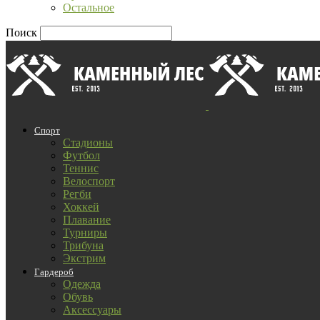
Остальное
Поиск
Спорт
Стадионы
Футбол
Теннис
Велоспорт
Регби
Хоккей
Плавание
Турниры
Трибуна
Экстрим
Гардероб
Одежда
Обувь
Аксессуары