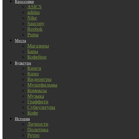
Кроссовки
ASICS
adidas
Nike
Saucony
Reebok
Puma
Места
Магазины
Бары
Кофейни
Культура
Книги
Кино
Видеоигры
Мультфильмы
Комиксы
Музыка
Граффити
Субкультуры
Кофе
История
Личности
Политика
Ретро