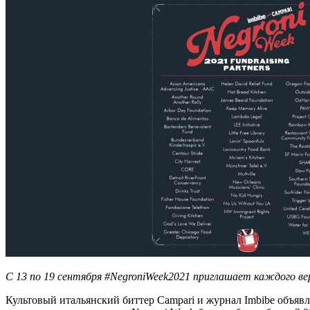
С 13 по 19 сентября #NegroniWeek2021 приглашает каждого вер
Культовый итальянский биттер Campari и журнал Imbibe объяв