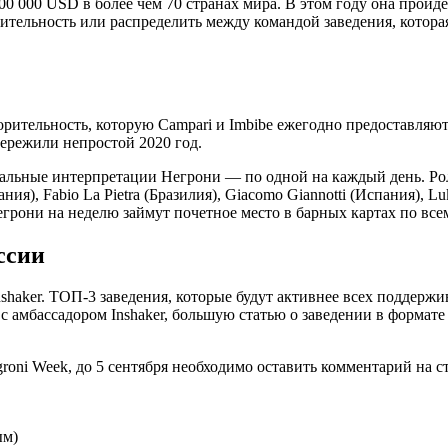
00 000 USD в более чем 70 странах мира. В этом году она пройде
ительность или распределить между командой заведения, котора
орительность, которую Campari и Imbibe ежегодно предоставляют
ережили непростой 2020 год.
кальные интерпретации Негрони — по одной на каждый день. Ро
ния), Fabio La Pietra (Бразилия), Giacomo Giannotti (Испания), Luk
рони на неделю займут почетное место в барных картах по все
ссии
haker. ТОП-3 заведения, которые будут активнее всех поддержив
с амбассадором Inshaker, большую статью о заведении в формате
roni Week, до 5 сентября необходимо оставить комментарий на с
ым)