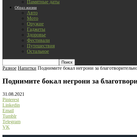
Памятные даты
Образ жизни
Авто
Мото
Оружие
Гаджеты
Здоровье
Фестивали
Путешествия
Остальное
Разное
Напитки
Поднимите бокал негрони за благотворительнос
Поднимите бокал негрони за благотвори
31.08.2021
Pinterest
Linkedin
Email
Tumblr
Telegram
VK