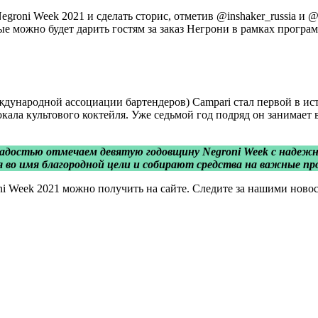
Negroni Week 2021 и сделать сторис, отметив @inshaker_russia и 
ые можно будет дарить гостям за заказ Негрони в рамках програ
дународной ассоциации бартендеров) Campari стал первой в ис
бокала культового коктейля. Уже седьмой год подряд он занимае
 радостью отмечаем девятую годовщину Negroni Week с надеж
 во имя благородной цели и собирают средства на важные пр
Week 2021 можно получить на сайте. Следите за нашими новост