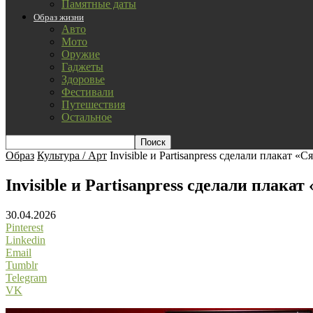
Памятные даты
Образ жизни
Авто
Мото
Оружие
Гаджеты
Здоровье
Фестивали
Путешествия
Остальное
Образ
Культура / Арт
Invisible и Partisanpress сделали плакат «
Invisible и Partisanpress сделали плака
30.04.2026
Pinterest
Linkedin
Email
Tumblr
Telegram
VK