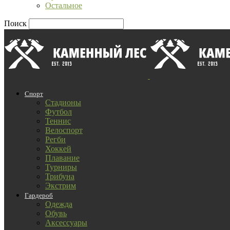
Остальное
Поиск
Спорт
Стадионы
Футбол
Теннис
Велоспорт
Регби
Хоккей
Плавание
Турниры
Трибуна
Экстрим
Гардероб
Одежда
Обувь
Аксессуары