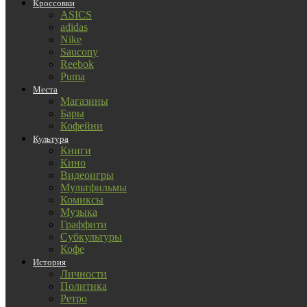
Кроссовки
ASICS
adidas
Nike
Saucony
Reebok
Puma
Места
Магазины
Бары
Кофейни
Культура
Книги
Кино
Видеоигры
Мультфильмы
Комиксы
Музыка
Граффити
Субкультуры
Кофе
История
Личности
Политика
Ретро