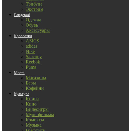
Трибуна
Экстрим
Гардероб
Одежда
Обувь
Аксессуары
Кроссовки
ASICS
adidas
Nike
Saucony
Reebok
Puma
Места
Магазины
Бары
Кофейни
Культура
Книги
Кино
Видеоигры
Мультфильмы
Комиксы
Музыка
Граффити