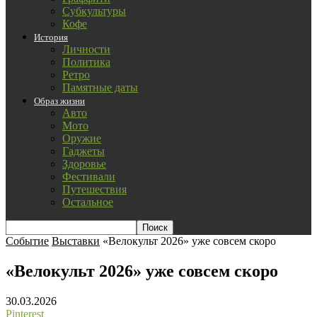
Субкультуры
Кофе
История
Личности
Политика
Ретро
Памятные даты
Образ жизни
Авто
Мото
Оружие
Гаджеты
Здоровье
Фестивали
Путешествия
Остальное
Событие
Выставки
«Велокульт 2026» уже совсем скоро
«Велокульт 2026» уже совсем скоро
30.03.2026
Pinterest