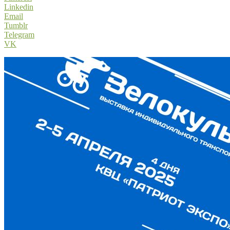
Linkedin
Email
Tumblr
Telegram
VK