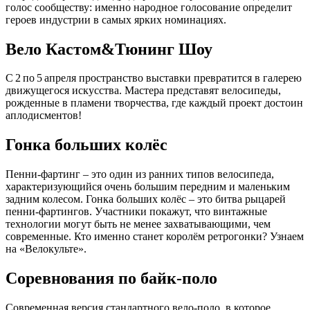
голос сообществу: именно народное голосование определит
героев индустрии в самых ярких номинациях.
Вело Кастом&Тюнинг Шоу
С 2 по 5 апреля пространство выставки превратится в галерею
движущегося искусства. Мастера представят велосипеды,
рожденные в пламени творчества, где каждый проект достоин
аплодисментов!
Гонка больших колёс
Пенни-фартинг – это один из ранних типов велосипеда,
характеризующийся очень большим передним и маленьким
задним колесом. Гонка больших колёс – это битва рыцарей
пенни-фартингов. Участники покажут, что винтажные
технологии могут быть не менее захватывающими, чем
современные. Кто именно станет королём ретрогонки? Узнаем
на «Велокульте».
Соревнования по байк-поло
Современная версия стандартного вело-поло, в которое