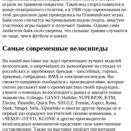
играли на травяном покрытии. Такой вид спорта появился в
конце позапрошлого столетия, а в 1908 году соревнования по
этой дисциплине даже проводились на Олимпийских играх.
Байк-поло считается экстремальным видом спорта, зачастую
участники игры падают и получают травмы. Однако сами
любители байк-поло уверены, что сильные травмы случаются
не чаще, чем в футболе и хоккее.
Самые современные велосипеды
На нашей выставке вас ждут презентации лучших моделей
велосипедов, и широчайшее их разнообразие на стендах от
российских и зарубежных брендов – шоссейных, горных,
трековых, гибридных, BMX и электровелосипедов. Вы
сможете напрямую пообщаться с производителями, которые
охотно расскажут вам о преимуществах своей продукции,
узнаете о новинках велосипедного рынка и заведете новые
знакомства. Colnago, GIANT, Haibike, SUPERIOR, KTM,
Electra, Pinarello, Quick Pro, SHULZ, Format, Aspect, Кама,
Stark, Stinger, Stels, Alpinebike и многие другие бренды не в
первый раз порадуют посетителей своими новинками, а
«ЧЕБЕР» OYYO, KLONK и другие производители
велосипедных компонентов представят свои качественные
составляющие. Также на выставке пройдет презентация