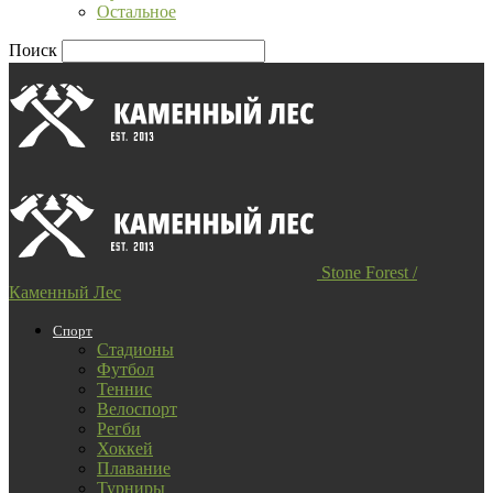
Остальное
Поиск
Stone Forest /
Каменный Лес
Спорт
Стадионы
Футбол
Теннис
Велоспорт
Регби
Хоккей
Плавание
Турниры