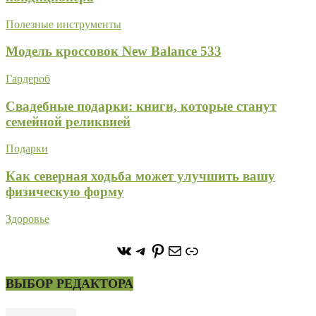
Полезные инструменты
Модель кроссовок New Balance 533
Гардероб
Свадебные подарки: книги, которые станут
семейной реликвией
Подарки
Как северная ходьба может улучшить вашу
физическую форму
Здоровье
https://vk.com/stone_forest_
https://t.me/stoneforest
https://ru.pinterest.com/
Почта
Ссылка
ВЫБОР РЕДАКТОРА