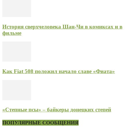
История сверхчеловека Шан-Чи в комиксах и в
фильме
Как Fiat 508 положил начало славе «Фиата»
«Степные псы» – байкеры донецких степей
ПОПУЛЯРНЫЕ СООБЩЕНИЯ