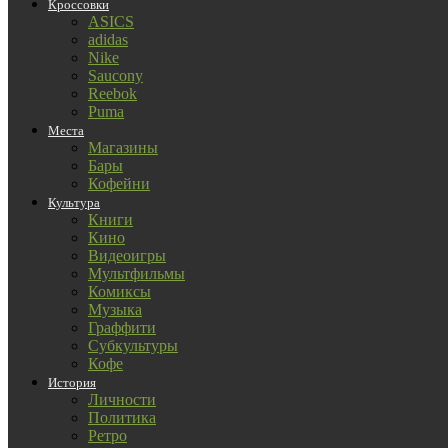
Кроссовки
ASICS
adidas
Nike
Saucony
Reebok
Puma
Места
Магазины
Бары
Кофейни
Культура
Книги
Кино
Видеоигры
Мультфильмы
Комиксы
Музыка
Граффити
Субкультуры
Кофе
История
Личности
Политика
Ретро