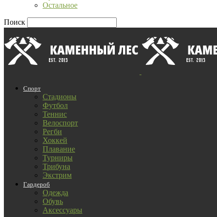
Остальное
Поиск
Спорт
Стадионы
Футбол
Теннис
Велоспорт
Регби
Хоккей
Плавание
Турниры
Трибуна
Экстрим
Гардероб
Одежда
Обувь
Аксессуары