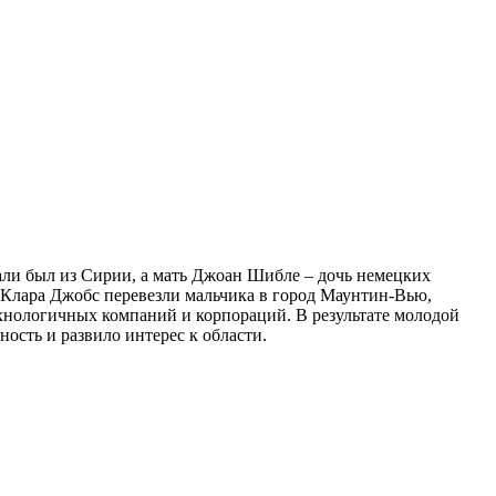
али был из Сирии, а мать Джоан Шибле – дочь немецких
 Клара Джобс перевезли мальчика в город Маунтин-Вью,
ехнологичных компаний и корпораций. В результате молодой
ость и развило интерес к области.