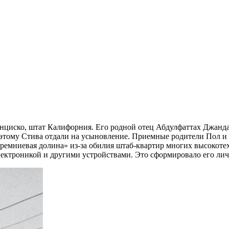
ранциско, штат Калифорния. Его родной отец Абдулфаттах Джанд
оэтому Стива отдали на усыновление. Приемные родители Пол и
Кремниевая долина» из-за обилия штаб-квартир многих высокот
ектроникой и другими устройствами. Это сформировало его личн