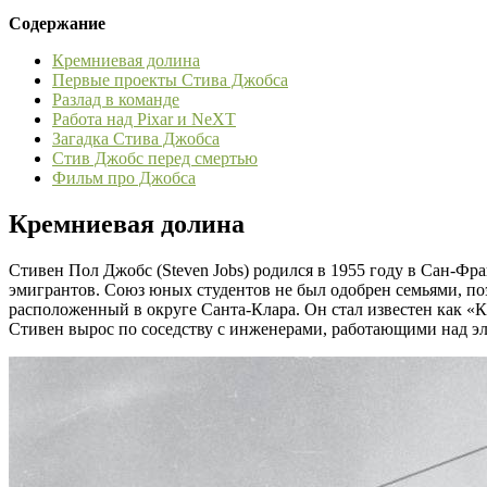
Содержание
Кремниевая долина
Первые проекты Стива Джобса
Разлад в команде
Работа над Pixar и NeXT
Загадка Стива Джобса
Стив Джобс перед смертью
Фильм про Джобса
Кремниевая долина
Стивен Пол Джобс (Steven Jobs) родился в 1955 году в Сан-Ф
эмигрантов. Союз юных студентов не был одобрен семьями, п
расположенный в округе Санта-Клара. Он стал известен как «
Стивен вырос по соседству с инженерами, работающими над эл