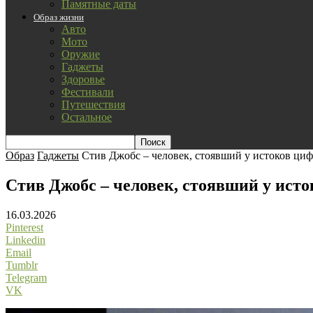
Памятные даты
Образ жизни
Авто
Мото
Оружие
Гаджеты
Здоровье
Фестивали
Путешествия
Остальное
Образ
Гаджеты
Стив Джобс – человек, стоявший у истоков ци
Стив Джобс – человек, стоявший у ист
16.03.2026
Pinterest
Linkedin
Email
Tumblr
Telegram
VK