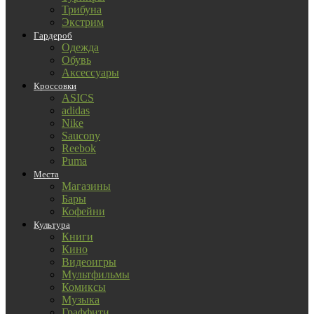
Трибуна
Экстрим
Гардероб
Одежда
Обувь
Аксессуары
Кроссовки
ASICS
adidas
Nike
Saucony
Reebok
Puma
Места
Магазины
Бары
Кофейни
Культура
Книги
Кино
Видеоигры
Мультфильмы
Комиксы
Музыка
Граффити