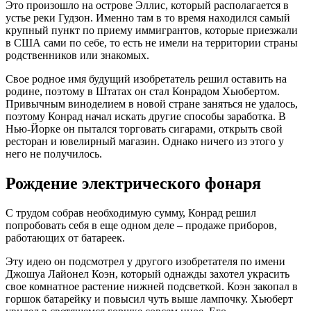
Это произошло на острове Эллис, который располагается в
устье реки Гудзон. Именно там в то время находился самый
крупный пункт по приему иммигрантов, которые приезжали
в США сами по себе, то есть не имели на территории страны
родственников или знакомых.
Свое родное имя будущий изобретатель решил оставить на
родине, поэтому в Штатах он стал Конрадом Хьюбертом.
Привычным виноделием в новой стране заняться не удалось,
поэтому Конрад начал искать другие способы заработка. В
Нью-Йорке он пытался торговать сигарами, открыть свой
ресторан и ювелирный магазин. Однако ничего из этого у
него не получилось.
Рождение электрического фонаря
С трудом собрав необходимую сумму, Конрад решил
попробовать себя в еще одном деле – продаже приборов,
работающих от батареек.
Эту идею он подсмотрел у другого изобретателя по имени
Джошуа Лайонел Коэн, который однажды захотел украсить
свое комнатное растение нижней подсветкой. Коэн закопал в
горшок батарейку и повысил чуть выше лампочку. Хьюберт