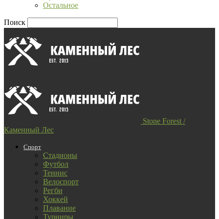
Остальное
Поиск
Stone Forest /
Каменный Лес
Спорт
Стадионы
Футбол
Теннис
Велоспорт
Регби
Хоккей
Плавание
Турниры