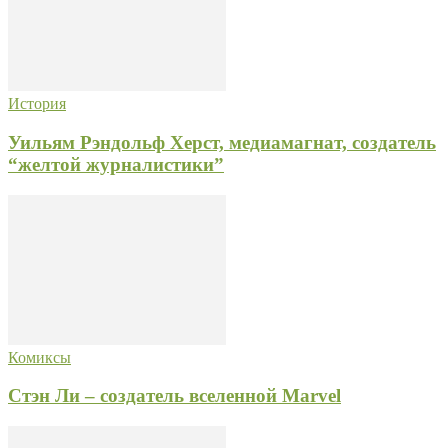
История
Уильям Рэндольф Херст, медиамагнат, создатель
“желтой журналистики”
Комиксы
Стэн Ли – создатель вселенной Marvel