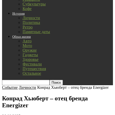
Субкультуры
Кофе
История
Личности
Политика
Ретро
Памятные даты
Образ жизни
Авто
Мото
Оружие
Гаджеты
Здоровье
Фестивали
Путешествия
Остальное
Событие
Личности
Конрад Хьюберт – отец бренда Energizer
Конрад Хьюберт – отец бренда
Energizer