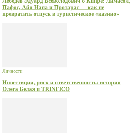
Лебедев Эдуард Всеволодович о Кипре: Лимасол,
Пафос, Айя-Напа и Протарас — как не
превратить отпуск в туристическое «казино»
Личности
Инвестиции, риск и ответственность: история
Олега Белая и TRINFICO