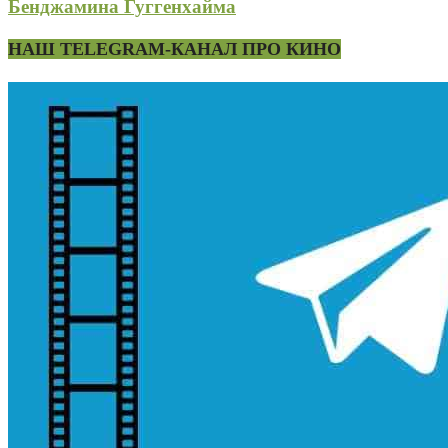
Бенджамина Гуггенхайма
НАШ TELEGRAM-КАНАЛ ПРО КИНО