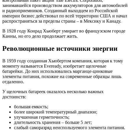
контрольный пакет акций Yale Electric Corporation,
занимавшейся производством аккумуляторов для автомобилей
и радиоприемников. Созданный выходцем из Российской
империи бизнес действовал по всей территории США и начал
распространяться за пределы страны – в Мексику и Канаду.
В 1928 году Конрад Хьюберт умирает во французском городе
Канны, но его дело продолжает жить.
Революционные источники энергии
В 1959 году созданная Хьюбертом компания, которая к тому
моменту называется Eveready, изобретает щелочные
батарейки. До них использовались марганце-цинковые
элементы питания, похожие на современные образцы лишь
отдаленно.
У щелочных батареек оказалось несколько важных
достоинств:
большая емкость;
более широкий температурный диапазон;
улучшенная герметичность;
длительность хранения – больше 5 лет;
слабый саморазряд неиспользуемого элемента питания.