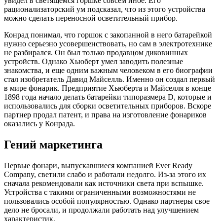
увидел в светящемся горшке совсем иное. Его
рационализаторский ум подсказал, что из этого устройства
можно сделать переносной осветительный прибор.
Конрад понимал, что горшок с закопанной в него батарейкой
нужно серьезно усовершенствовать, но сам в электротехнике
не разбирался. Он был только продавцом диковинных
устройств. Однако Хьюберт умел заводить полезные
знакомства, и еще одним важным человеком в его биографии
стал изобретатель Давид Майселль. Именно он создал первый
в мире фонарик. Предприятие Хьюберта и Майселля в конце
1898 года начало делать батарейки типоразмера D, которые и
использовались для сборки осветительных приборов. Вскоре
партнер продал патент, и права на изготовление фонариков
оказались у Конрада.
Гений маркетинга
Первые фонари, выпускавшиеся компанией Ever Ready
Company, светили слабо и работали недолго. Из-за этого их
сначала рекомендовали как источники света при вспышке.
Устройства с такими ограниченными возможностями не
пользовались особой популярностью. Однако партнеры свое
дело не бросали, и продолжали работать над улучшением
характеристик.