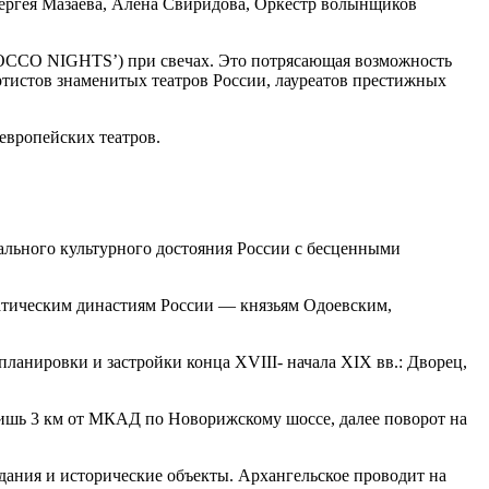
Сергея Мазаева, Алёна Свиридова, Оркестр волынщиков
AROCCO NIGHTS’) при свечах. Это потрясающая возможность
ртистов знаменитых театров России, лауреатов престижных
европейских театров.
ального культурного достояния России с бесценными
ратическим династиям России — князьям Одоевским,
анировки и застройки конца XVIII- начала XIX вв.: Дворец,
: лишь 3 км от МКАД по Новорижскому шоссе, далее поворот на
здания и исторические объекты. Архангельское проводит на