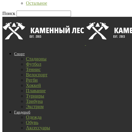
Остальное
Поиск
Спорт
Стадионы
Футбол
Теннис
Велоспорт
Регби
Хоккей
Плавание
Турниры
Трибуна
Экстрим
Гардероб
Одежда
Обувь
Аксессуары