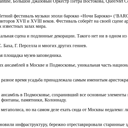
antine, Большой Джазовый Оркестр Петра Востокова, QueeNtet 
II Летний фестиваль музыки эпохи барокко «Ночи Барокко» (‘B
торов XVII и XVIII веков. Фестиваль соберёт на своей сцене а
 известных залах мира.
альная сцена и подлинные декорации. Такого нет ни в одном из 
. Баха, Г. Перселла и многих других гениев.
я площадка музея-заповедника.
х ансамблей в Москве и Подмосковье, уникальная часть национ
 В разное время усадьба принадлежала самым именитым аристок
нсамбль в Подмосковье, сохранивший все основные элементы пл
 фонтаны, памятники, Колоннаду.
ни мегаполиса, но на самом деле ехать сюда от Москвы недалеко
обновили инфраструктуру, бережно отреставрировали старинные 