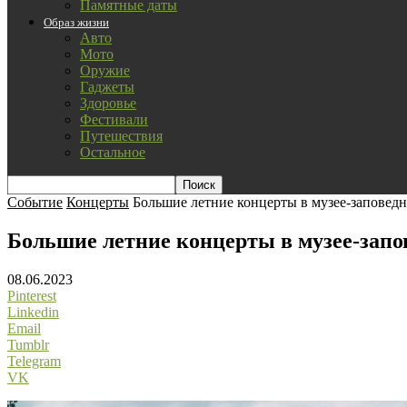
Памятные даты
Образ жизни
Авто
Мото
Оружие
Гаджеты
Здоровье
Фестивали
Путешествия
Остальное
Событие
Концерты
Большие летние концерты в музее-заповед
Большие летние концерты в музее-запо
08.06.2023
Pinterest
Linkedin
Email
Tumblr
Telegram
VK