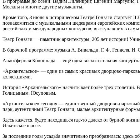
В программе до осени: Вадим Эйленкриг, Евгений Маргулис, F
Москвы и многие другие музыканты.
Кроме того, 8 июля в историческом Театре Гонзаги стартует 
познакомиться с музыкальными шедеврами европейских компози
российских и международных конкурсов, выступавших в самых
Театр Гонзаги — памятник архитектуры. 205 лет истории! Уник
В барочной программе: музыка А. Вивальди, Г. Ф. Генделя, И. С
Атмосферная Колоннада — ещё одна восхитительная концертна
«Архангельское» — один из самых красивых дворцово-парковы
коллекциями.
История «Архангельского» насчитывает более трех столетий.
Голицыным, Юсуповым.
«Архангельское» сегодня — единственный дворцово-парковый а
парк, аутентичный Театр Гонзаги, малые архитектурные формы
Здесь кажется, будто находишься где-то далеко от бурной жиз
Ильинское шоссе.
За последние годы усадьба значительно преобразилась: здесь 