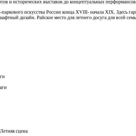
ртов и исторических выставок до концептуальных перформансов
паркового искусства России конца XVIII- начала XIX. Здесь гар
фтный дизайн. Райское место для летнего досуга для всей семь
аги
заги
 Летняя сцена