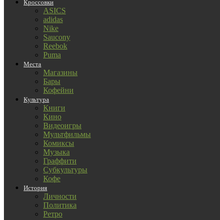
Кроссовки
ASICS
adidas
Nike
Saucony
Reebok
Puma
Места
Магазины
Бары
Кофейни
Культура
Книги
Кино
Видеоигры
Мультфильмы
Комиксы
Музыка
Граффити
Субкультуры
Кофе
История
Личности
Политика
Ретро