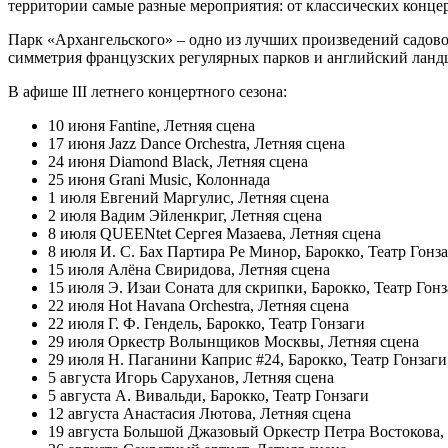
территории самые разные мероприятия: от классических конце
Парк «Архангельского» – одно из лучших произведений садово-
симметрия французских регулярных парков и английский ландша
В афише III летнего концертного сезона:
10 июня Fantine, Летняя сцена
17 июня Jazz Dance Orchestra, Летняя сцена
24 июня Diamond Black, Летняя сцена
25 июня Grani Music, Колоннада
1 июля Евгений Маргулис, Летняя сцена
2 июля Вадим Эйленкриг, Летняя сцена
8 июля QUEENtet Сергея Мазаева, Летняя сцена
8 июля И. С. Бах Партира Ре Минор, Барокко, Театр Гонз
15 июля Алёна Свиридова, Летняя сцена
15 июля Э. Изаи Соната для скрипки, Барокко, Театр Гон
22 июля Hot Havana Orchestra, Летняя сцена
22 июля Г. Ф. Гендель, Барокко, Театр Гонзаги
29 июля Оркестр Волынщиков Москвы, Летняя сцена
29 июля Н. Паганини Каприс #24, Барокко, Театр Гонзаги
5 августа Игорь Саруханов, Летняя сцена
5 августа А. Вивальди, Барокко, Театр Гонзаги
12 августа Анастасия Лютова, Летняя сцена
19 августа Большой Джазовый Оркестр Петра Востокова,