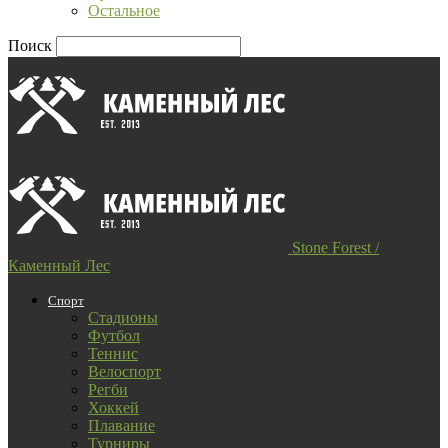
Остальное
Поиск
Stone Forest /
Каменный Лес
Спорт
Стадионы
Футбол
Теннис
Велоспорт
Регби
Хоккей
Плавание
Турниры