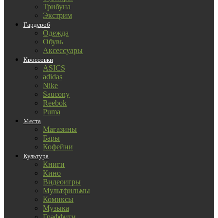
Трибуна
Экстрим
Гардероб
Одежда
Обувь
Аксессуары
Кроссовки
ASICS
adidas
Nike
Saucony
Reebok
Puma
Места
Магазины
Бары
Кофейни
Культура
Книги
Кино
Видеоигры
Мультфильмы
Комиксы
Музыка
Граффити