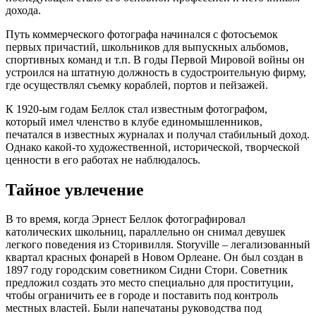
дохода.
Путь коммерческого фотографа начинался с фотосъемок
первых причастий, школьников для выпускных альбомов,
спортивных команд и т.п. В годы Первой Мировой войны он
устроился на штатную должность в судостроительную фирму,
где осуществлял съемку кораблей, портов и пейзажей.
К 1920-ым годам Беллок стал известным фотографом,
который имел членство в клубе единомышленников,
печатался в известных журналах и получал стабильный доход.
Однако какой-то художественной, исторической, творческой
ценности в его работах не наблюдалось.
Тайное увлечение
В то время, когда Эрнест Беллок фотографировал
католических школьниц, параллельно он снимал девушек
легкого поведения из Сторивилля. Storyville – легализованный
квартал красных фонарей в Новом Орлеане. Он был создан в
1897 году городским советником Сидни Стори. Советник
предложил создать это место специально для проституции,
чтобы ограничить ее в городе и поставить под контроль
местных властей. Были напечатаны руководства под