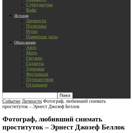
Субкультуры
Кофе
История
Личности
Политика
Ретро
Памятные даты
Образ жизни
Авто
Мото
Оружие
Гаджеты
Здоровье
Фестивали
Путешествия
Остальное
Событие
Личности
Фотограф, любивший снимать
проституток – Эрнест Джозеф Беллок
Фотограф, любивший снимать
проституток – Эрнест Джозеф Беллок