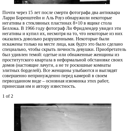
Почти через 15 лет после смерти фотографа два антиквара
Ларри Боренштейн и Аль Роуз обнаружили некоторые
негативы в стеклянных пластинах 8×10 в ящике стола
Беллока. В 1966 году фотограф Ли Фридлендер увидел эти
негативы и купил их, несмотря на то, что некоторые из них
оказались довольно разрушенными. Некоторые были
искажены только на месте лица, как будто это было сделано
специально, чтобы скрыть личность девушки. Приобретатель
был удивлен темой: одетые или обнаженные женщины из
проститутского квартала в неформальной обстановке своих
домов (настоящие лачуги, а не те роскошные комнаты
элитных борделей). Все женщины улыбаются и выглядят
совершенно непринужденно перед камерой в своем
первозданном виде – основная изюминка этих работ,
принесшая им и автору известность.
1
of 2