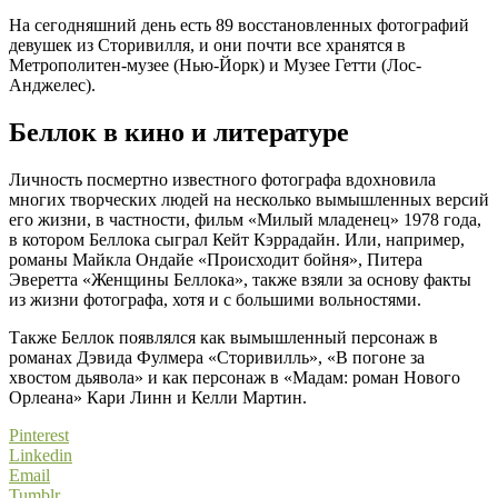
На сегодняшний день есть 89 восстановленных фотографий
девушек из Сторивилля, и они почти все хранятся в
Метрополитен-музее (Нью-Йорк) и Музее Гетти (Лос-
Анджелес).
Беллок в кино и литературе
Личность посмертно известного фотографа вдохновила
многих творческих людей на несколько вымышленных версий
его жизни, в частности, фильм «Милый младенец» 1978 года,
в котором Беллока сыграл Кейт Кэррадайн. Или, например,
романы Майкла Ондайе «Происходит бойня», Питера
Эверетта «Женщины Беллока», также взяли за основу факты
из жизни фотографа, хотя и с большими вольностями.
Также Беллок появлялся как вымышленный персонаж в
романах Дэвида Фулмера «Сторивилль», «В погоне за
хвостом дьявола» и как персонаж в «Мадам: роман Нового
Орлеана» Кари Линн и Келли Мартин.
Pinterest
Linkedin
Email
Tumblr