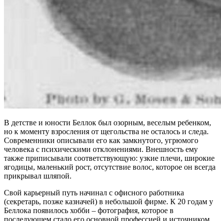
В детстве и юности Беллок был озорным, веселым ребенком,
но к моменту взросления от щегольства не осталось и следа.
Современники описывали его как замкнутого, угрюмого
человека с психическими отклонениями. Внешность ему
также приписывали соответствующую: узкие плечи, широкие
ягодицы, маленький рост, отсутствие волос, которое он всегда
прикрывал шляпой.
Свой карьерный путь начинал с офисного работника
(секретарь, позже казначей) в небольшой фирме. К 20 годам у
Беллока появилось хобби – фотография, которое в
последующем стало его основной профессией и источником