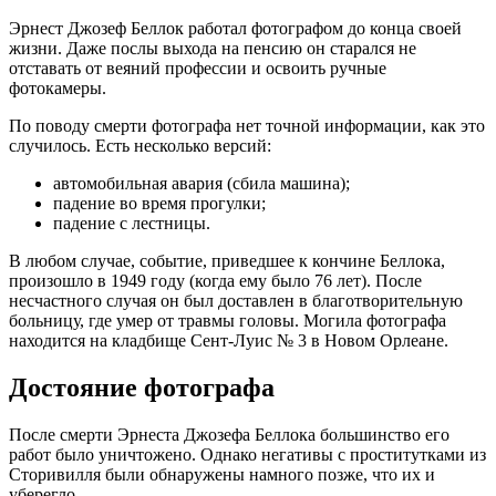
Эрнест Джозеф Беллок работал фотографом до конца своей
жизни. Даже послы выхода на пенсию он старался не
отставать от веяний профессии и освоить ручные
фотокамеры.
По поводу смерти фотографа нет точной информации, как это
случилось. Есть несколько версий:
автомобильная авария (сбила машина);
падение во время прогулки;
падение с лестницы.
В любом случае, событие, приведшее к кончине Беллока,
произошло в 1949 году (когда ему было 76 лет). После
несчастного случая он был доставлен в благотворительную
больницу, где умер от травмы головы. Могила фотографа
находится на кладбище Сент-Луис № 3 в Новом Орлеане.
Достояние фотографа
После смерти Эрнеста Джозефа Беллока большинство его
работ было уничтожено. Однако негативы с проститутками из
Сторивилля были обнаружены намного позже, что их и
уберегло.