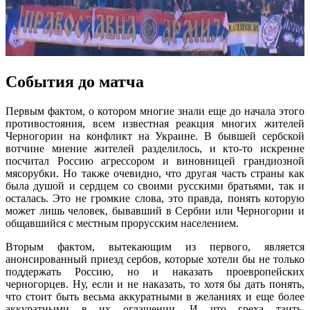
События до матча
Первым фактом, о котором многие знали еще до начала этого
противостояния, всем известная реакция многих жителей
Черногории на конфликт на Украине. В бывшей сербской
вотчине мнение жителей разделилось, и кто-то искренне
посчитал Россию агрессором и виновницей грандиозной
мясорубки. Но также очевидно, что другая часть страны как
была душой и сердцем со своими русскими братьями, так и
осталась. Это не громкие слова, это правда, понять которую
может лишь человек, бывавший в Сербии или Черногории и
общавшийся с местным прорусским населением.
Вторым фактом, вытекающим из первого, является
анонсированный приезд сербов, которые хотели бы не только
поддержать Россию, но и наказать проевропейских
черногорцев. Ну, если и не наказать, то хотя бы дать понять,
что стоит быть весьма аккуратными в желаниях и еще более
аккуратными в их оглашении. И что греха таить,