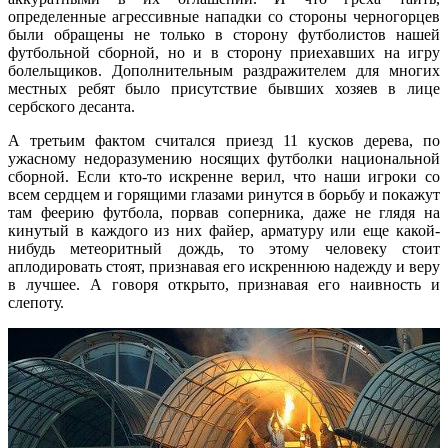
определенные агрессивные нападки со стороны черногорцев
были обращены не только в сторону футболистов нашей
футбольной сборной, но и в сторону приехавших на игру
болельщиков. Дополнительным раздражителем для многих
местных ребят было присутствие бывших хозяев в лице
сербского десанта.
А третьим фактом считался приезд 11 кусков дерева, по
ужасному недоразумению носящих футболки национальной
сборной. Если кто-то искренне верил, что наши игроки со
всем сердцем и горящими глазами ринутся в борьбу и покажут
там феерию футбола, порвав соперника, даже не глядя на
кинутый в каждого из них файер, арматуру или еще какой-
нибудь метеоритный дождь, то этому человеку стоит
аплодировать стоят, признавая его искреннюю надежду и веру
в лучшее. А говоря открыто, признавая его наивность и
слепоту.