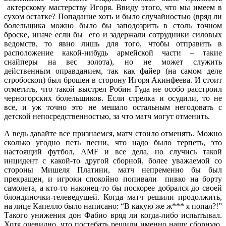
актерскому мастерству Игоря. Ввиду этого, что мы имеем в
сухом остатке? Попадание хоть и было случайностью (вряд ли
болельщика можно было бы заподозрить в столь точном
броске, иначе если бы его и задержали сотрудники силовых
ведомств, то явно лишь для того, чтобы отправить в
расположение какой-нибудь армейской части – такие
снайперы на вес золота), но не может служить
действенным оправданием, так как файер (на самом деле
стробоскоп) был брошен в сторону Игоря Акинфеева. И стоит
отметить, что такой выстрел Робин Гуда не особо расстроил
черногорских болельщиков. Если стрелка и осудили, то не
все, и уж точно это не мешало остальным негодовать с
детской непосредственностью, за что матч могут отменить.
А ведь давайте все признаемся, матч стоило отменять. Можно
сколько угодно петь песни, что надо было терпеть, это
настоящий футбол, AMF и все дела, но случись такой
инцидент с какой-то другой сборной, более уважаемой со
стороны Мишеля Платини, матч непременно бы был
прекращен, и игроки спокойно попивали пивко на борту
самолета, а кто-то наконец-то бы поскорее добрался до своей
блондиночки-телеведущей. Когда матч решили продолжить,
на лице Капелло было написано: “В какую же ж*** я попал?!”
Такого унижения дон Фабио вряд ли когда-либо испытывал.
Хотя очевидно, что постебать решили именно нашу сборную,