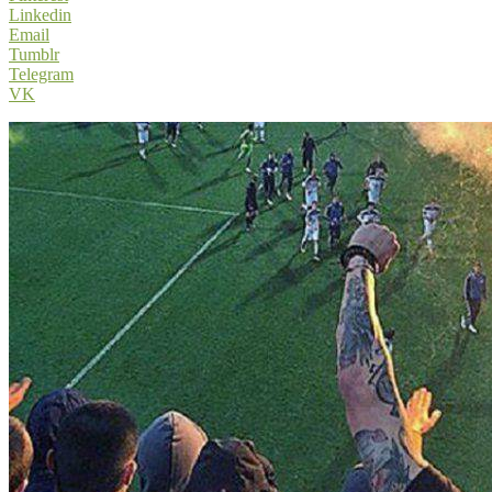
Linkedin
Email
Tumblr
Telegram
VK