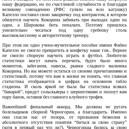
нашу федерацию, но по счастливой случайности и благодаря
великому совпадению (РФС гуляло на всю катушку)
Капелло поставил свою закорючку под контрактом, в котором
обязуется научить Кокорина забивать при выходах один на
один, а Широкова бить пенальти. Поэтому пришлось
унизительно чесаться под одну гребенку столь
высококлассному и авторитетному тренеру.
При этом ни одно учено-мучительное пособие имени Фабио
Капелло не смогло превратить в конфетку наше гов.. Вернее
не смогло сборную научить играть в футбол. Любители
статистики могут начать перечить, будто было много
моментов, забегания, навесы, рывки сладкого мальчика
Кокорина. Но вы можете остаться со своими причитаниями и
статистикой, потому что вам в жизни не понять, что главная
статистика отображается в цифрах на основном табло
стадиона. И сколь яркой не была бы статистика всяких
“баварий”, придут сольскьяеры с шерингемами и пихнут вам
пару банок, оставив без главного клубного трофея.
Важнейший финальный аккорд. Мы должны не ругать
болельщиков сборной Черногории, а благодарить. Именно
они спасли нас от позора, от признания безволия и
абсолютного отсутствия понятия “биться за свою страну”
(хотя в первый раз что ли?). Черногорцы бились за свою