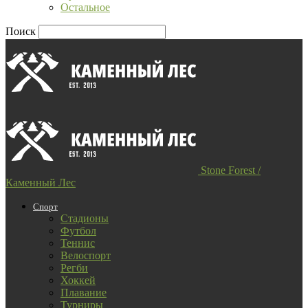
Остальное
Поиск
Stone Forest /
Каменный Лес
Спорт
Стадионы
Футбол
Теннис
Велоспорт
Регби
Хоккей
Плавание
Турниры