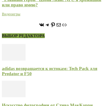
или право имею?
Видеоигры
https://vk.com/stone_forest_
https://t.me/stoneforest
https://ru.pinterest.com/
Почта
Ссылка
ВЫБОР РЕДАКТОРА
adidas возвращается к истокам: Tech Pack для
Predator и F50
Искусство фотографии от Стива МакКарри