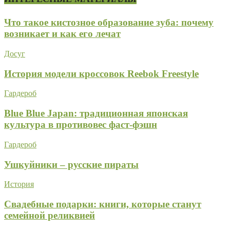
Что такое кистозное образование зуба: почему
возникает и как его лечат
Досуг
История модели кроссовок Reebok Freestyle
Гардероб
Blue Blue Japan: традиционная японская
культура в противовес фаст-фэшн
Гардероб
Ушкуйники – русские пираты
История
Свадебные подарки: книги, которые станут
семейной реликвией