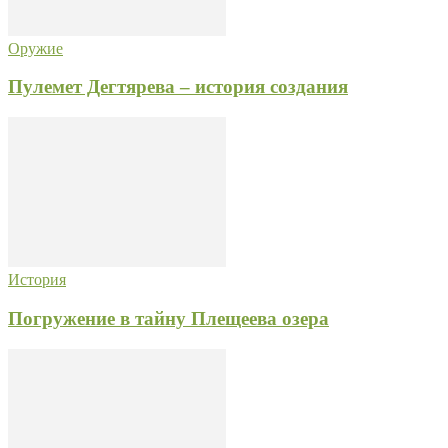
Оружие
Пулемет Дегтярева – история создания
История
Погружение в тайну Плещеева озера