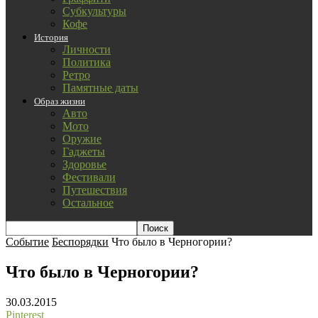
Субкультуры
Кофе
История
Личности
Политика
Ретро
Памятные даты
Образ жизни
Авто
Мото
Оружие
Гаджеты
Здоровье
Фестивали
Путешествия
Остальное
Событие
Беспорядки
Что было в Черногории?
Что было в Черногории?
30.03.2015
Pinterest