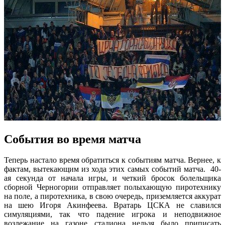
События во время матча
Теперь настало время обратиться к событиям матча. Вернее, к
фактам, вытекающим из хода этих самых событий матча. 40-
ая секунда от начала игры, и четкий бросок болельщика
сборной Черногории отправляет полыхающую пиротехнику
на поле, а пиротехника, в свою очередь, приземляется аккурат
на шею Игоря Акинфеева. Вратарь ЦСКА не славился
симуляциями, так что падение игрока и неподвижное
возлежание на газоне стадиона нельзя было приписать