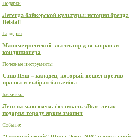
Подарки
Легенда байкерской культуры: история бренда
Belstaff
Гардероб
Манометрический коллектор для заправки
кондиционера
Полезные инструменты
Стив Нэш – канадец, который пошел против
правил и выбрал баскетбол
Баскетбол
Лето на максимум: фестиваль «Вкус лета»
подарил городу яркие эмоции
Событие
“Главный герой” Шона Леви. NPC я дрожащий