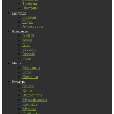
Трибуна
Экстрим
Гардероб
Одежда
Обувь
Аксессуары
Кроссовки
ASICS
adidas
Nike
Saucony
Reebok
Puma
Места
Магазины
Бары
Кофейни
Культура
Книги
Кино
Видеоигры
Мультфильмы
Комиксы
Музыка
Граффити