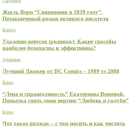
Гардероб
Жюль Верн “Священник в 1839 году”.
Незаконченый роман великого писателя
Книги
Удаление невусов (родинок): Какие способы
наиболее безопасны и эффективны?
Здоровье
Лучший Джокер от DC Comics – 1989 vs 2008
Кино
“Лена и справедливость” Екатерины Вещевой.
Попытка снять свою версию “Любовь и голуби”
Кино
Что такое пиджак – с чем носить и как чистить