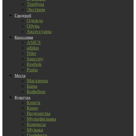
Трибуна
Экстрим
Гардероб
Одежда
Обувь
Аксессуары
Кроссовки
ASICS
adidas
Nike
Saucony
Reebok
Puma
Места
Магазины
Бары
Кофейни
Культура
Книги
Кино
Видеоигры
Мультфильмы
Комиксы
Музыка
Граффити