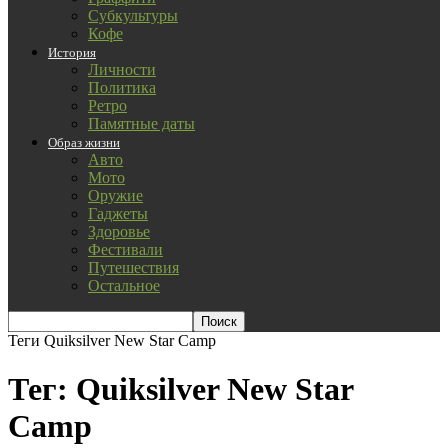
Субкультуры
Кофе
История
Личности
Политика
Ретро
Памятные даты
Образ жизни
Авто
Мото
Оружие
Гаджеты
Здоровье
Фестивали
Путешествия
Остальное
Теги
Quiksilver New Star Camp
Тег: Quiksilver New Star
Camp