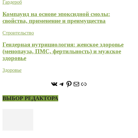
Гардероб
Компаунд на основе эпоксидной смолы:
свойства, применение и преимущества
Строительство
Гендерная нутрициология: женское здоровье
(менопауза, ПМС, фертильность) и мужское
здоровье
Здоровье
https://vk.com/stone_forest_
https://t.me/stoneforest
https://ru.pinterest.com/
Почта
Ссылка
ВЫБОР РЕДАКТОРА