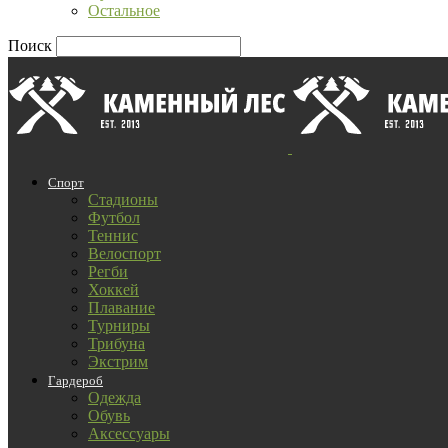
Остальное
Поиск
Спорт
Стадионы
Футбол
Теннис
Велоспорт
Регби
Хоккей
Плавание
Турниры
Трибуна
Экстрим
Гардероб
Одежда
Обувь
Аксессуары