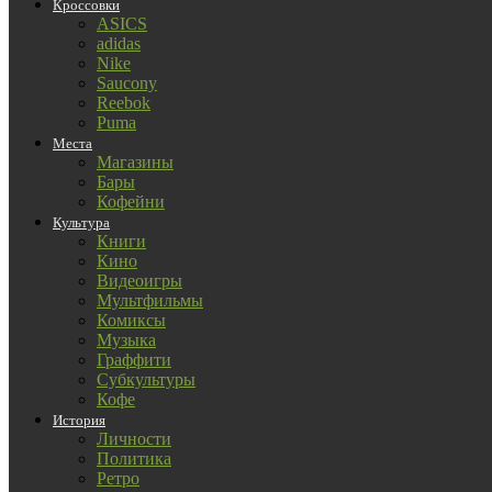
Кроссовки
ASICS
adidas
Nike
Saucony
Reebok
Puma
Места
Магазины
Бары
Кофейни
Культура
Книги
Кино
Видеоигры
Мультфильмы
Комиксы
Музыка
Граффити
Субкультуры
Кофе
История
Личности
Политика
Ретро