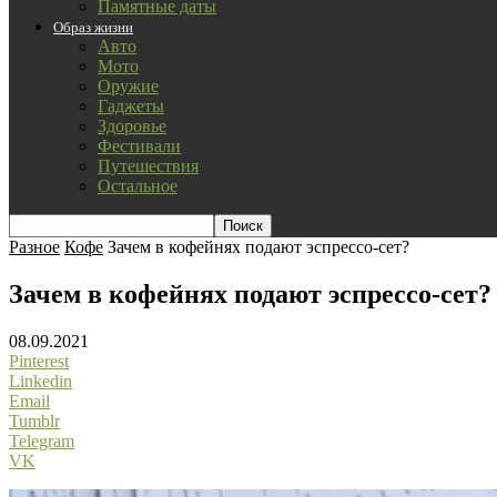
Памятные даты
Образ жизни
Авто
Мото
Оружие
Гаджеты
Здоровье
Фестивали
Путешествия
Остальное
Разное
Кофе
Зачем в кофейнях подают эспрессо-сет?
Зачем в кофейнях подают эспрессо-сет?
08.09.2021
Pinterest
Linkedin
Email
Tumblr
Telegram
VK