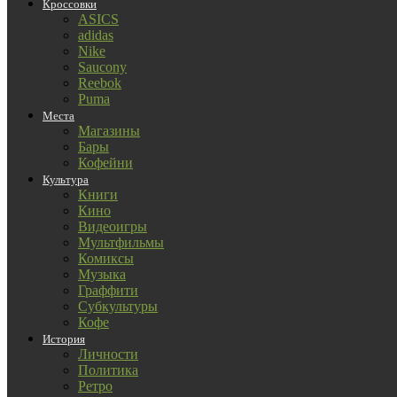
Кроссовки
ASICS
adidas
Nike
Saucony
Reebok
Puma
Места
Магазины
Бары
Кофейни
Культура
Книги
Кино
Видеоигры
Мультфильмы
Комиксы
Музыка
Граффити
Субкультуры
Кофе
История
Личности
Политика
Ретро