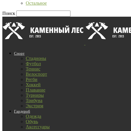
Остальное
Поиск
Спорт
Стадионы
Футбол
Теннис
Велоспорт
Регби
Хоккей
Плавание
Турниры
Трибуна
Экстрим
Гардероб
Одежда
Обувь
Аксессуары