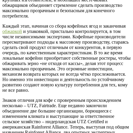
обжарщиков объединяет стремление сделать производство
максимально прозрачным и безопасным для конечного
потребителя.
Каждый этап, начиная со сбора кофейных ягод и заканчивая
обжаркой
и упаковкой, пристально контролируется, в том
числе независимыми экспертами. Кофейные производители
пересматривают подходы к массовому производству, стараясь
сделать свой продукт отличным от конкурентов, в первую
очередь, по качественным характеристикам. В то же время
локальные кофейни приобретают собственные ростеры, чтобы
обжаривать зерно «не отходя от кассы», делая этот процесс
максимально прозрачным. Это огромные инвестиции,
механизм возврата которых не всегда чётко прослеживается.
Но именно эти инвестиции и деятельность по устойчивому
развитию создают новую культуру потребления для тех, кому
не все равно.
Знаков отличия для кофе с проверенным происхождением
несколько – UTZ, Fairtrade. Еще недавно закончили
объединение две большие организации, борющиеся с
изменением климата и выступающие за ответственное
сельское хозяйство – нидерландская UTZ Certified и
американская Rainforest Alliance. Теперь, выступая под общим
названием Rainforest Alliance, два опытных экспертных