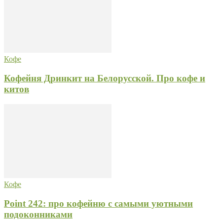
Кофе
Кофейня Дринкит на Белорусской. Про кофе и
китов
Кофе
Point 242: про кофейню с самыми уютными
подоконниками