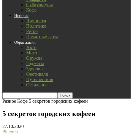
Субкультуры
Кофе
История
Личности
Политика
Ретро
Памятные даты
Образ жизни
Авто
Мото
Оружие
Гаджеты
Здоровье
Фестивали
Путешествия
Остальное
Разное
Кофе
5 секретов городских кофеен
5 секретов городских кофеен
27.10.2020
Pinterest