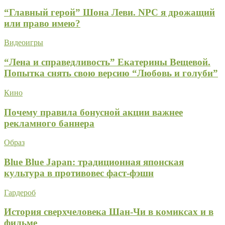
“Главный герой” Шона Леви. NPC я дрожащий
или право имею?
Видеоигры
“Лена и справедливость” Екатерины Вещевой.
Попытка снять свою версию “Любовь и голуби”
Кино
Почему правила бонусной акции важнее
рекламного баннера
Образ
Blue Blue Japan: традиционная японская
культура в противовес фаст-фэшн
Гардероб
История сверхчеловека Шан-Чи в комиксах и в
фильме