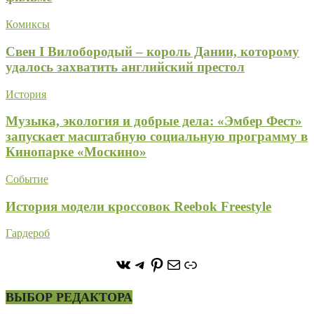
Комиксы
Свен I Вилобородый – король Дании, которому
удалось захватить английский престол
История
Музыка, экология и добрые дела: «Эмбер Фест»
запускает масштабную социальную программу в
Кинопарке «Москино»
Событие
История модели кроссовок Reebok Freestyle
Гардероб
https://vk.com/stone_forest_
https://t.me/stoneforest
https://ru.pinterest.com/
Почта
Ссылка
ВЫБОР РЕДАКТОРА