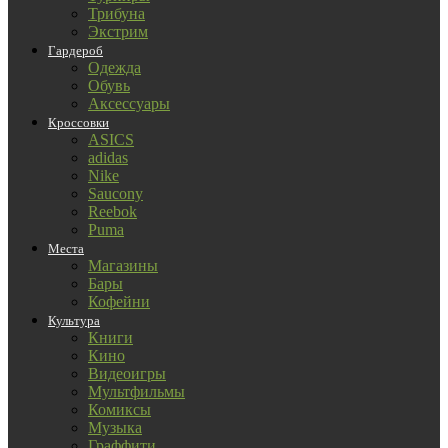
Трибуна
Экстрим
Гардероб
Одежда
Обувь
Аксессуары
Кроссовки
ASICS
adidas
Nike
Saucony
Reebok
Puma
Места
Магазины
Бары
Кофейни
Культура
Книги
Кино
Видеоигры
Мультфильмы
Комиксы
Музыка
Граффити