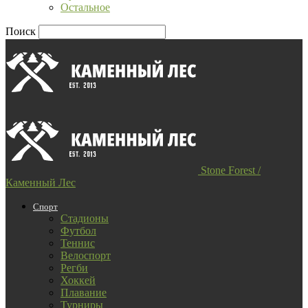
Остальное
Поиск
Stone Forest /
Каменный Лес
Спорт
Стадионы
Футбол
Теннис
Велоспорт
Регби
Хоккей
Плавание
Турниры