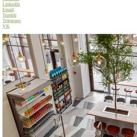
Linkedin
Email
Tumblr
Telegram
VK