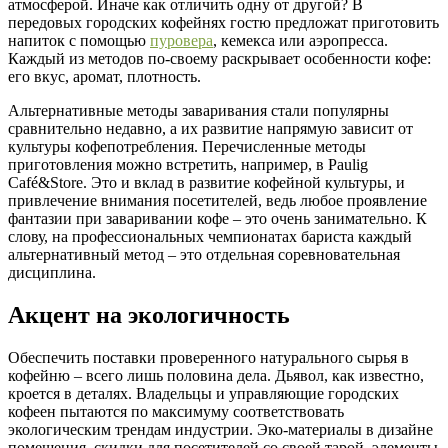
атмосферой. Иначе как отличить одну от другой? В
передовых городских кофейнях гостю предложат приготовить
напиток с помощью
пуровера
, кемекса или аэропресса.
Каждый из методов по-своему раскрывает особенности кофе:
его вкус, аромат, плотность.
Альтернативные методы заваривания стали популярны
сравнительно недавно, а их развитие напрямую зависит от
культуры кофепотребления. Перечисленные методы
приготовления можно встретить, например, в Paulig
Café&Store. Это и вклад в развитие кофейной культуры, и
привлечение внимания посетителей, ведь любое проявление
фантазии при заваривании кофе – это очень занимательно. К
слову, на профессиональных чемпионатах бариста каждый
альтернативный метод – это отдельная соревновательная
дисциплина.
Акцент на экологичность
Обеспечить поставки проверенного натурального сырья в
кофейню – всего лишь половина дела. Дьявол, как известно,
кроется в деталях. Владельцы и управляющие городских
кофеен пытаются по максимуму соответствовать
экологическим трендам индустрии. Эко-материалы в дизайне
помещения, скидки для посетителей со своей тарой, элементы