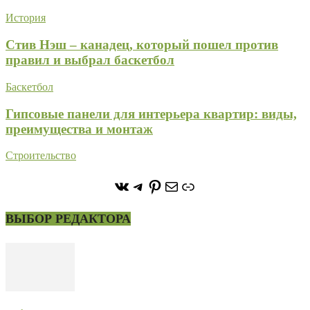
История
Стив Нэш – канадец, который пошел против
правил и выбрал баскетбол
Баскетбол
Гипсовые панели для интерьера квартир: виды,
преимущества и монтаж
Строительство
https://vk.com/stone_forest_
https://t.me/stoneforest
https://ru.pinterest.com/
Почта
Ссылка
ВЫБОР РЕДАКТОРА