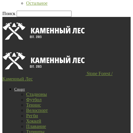
Остальное
Поиск
Stone Forest /
Каменный Лес
Спорт
Стадионы
Футбол
Теннис
Велоспорт
Регби
Хоккей
Плавание
Турниры