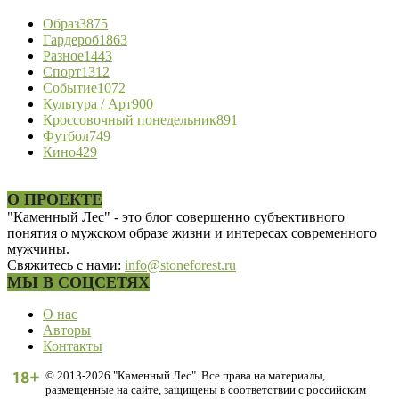
Образ
3875
Гардероб
1863
Разное
1443
Спорт
1312
Событие
1072
Культура / Арт
900
Кроссовочный понедельник
891
Футбол
749
Кино
429
О ПРОЕКТЕ
"Каменный Лес" - это блог совершенно субъективного
понятия о мужском образе жизни и интересах современного
мужчины.
Свяжитесь с нами:
info@stoneforest.ru
МЫ В СОЦСЕТЯХ
О нас
Авторы
Контакты
© 2013-2026 "Каменный Лес". Все права на материалы,
размещенные на сайте, защищены в соответствии с российским