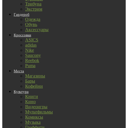
Трибуна
Экстрим
Гардероб
Одежда
Обувь
Аксессуары
Кроссовки
ASICS
adidas
Nike
Saucony
Reebok
Puma
Места
Магазины
Бары
Кофейни
Культура
Книги
Кино
Видеоигры
Мультфильмы
Комиксы
Музыка
Граффити