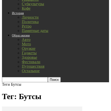
Субкультуры
Кофе
История
Личности
Политика
Ретро
Памятные даты
Образ жизни
Авто
Мото
Оружие
Гаджеты
Здоровье
Фестивали
Путешествия
Остальное
Теги
Бутсы
Тег: Бутсы