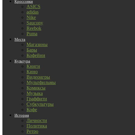
Кроссовки
ASICS
adidas
Nike
Saucony
Reebok
Puma
Места
Магазины
Бары
Кофейни
Культура
Книги
Кино
Видеоигры
Мультфильмы
Комиксы
Музыка
Граффити
Субкультуры
Кофе
История
Личности
Политика
Ретро