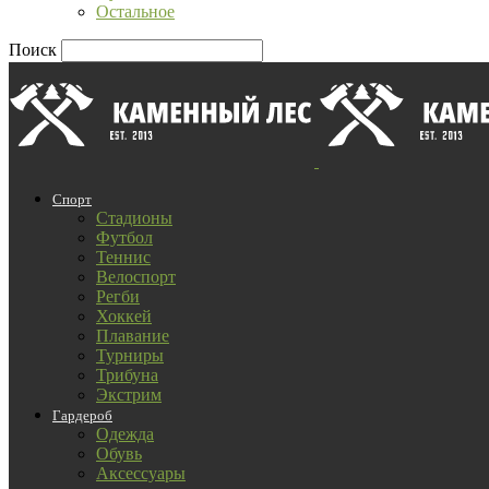
Остальное
Поиск
Спорт
Стадионы
Футбол
Теннис
Велоспорт
Регби
Хоккей
Плавание
Турниры
Трибуна
Экстрим
Гардероб
Одежда
Обувь
Аксессуары