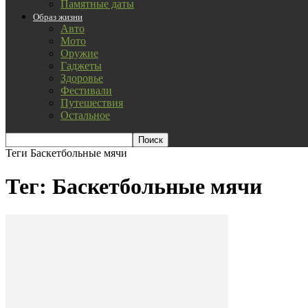
Памятные даты
Образ жизни
Авто
Мото
Оружие
Гаджеты
Здоровье
Фестивали
Путешествия
Остальное
Теги
Баскетбольные мячи
Тег: Баскетбольные мячи