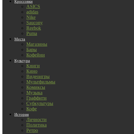
Кроссовки
ASICS
adidas
Nike
Saucony
Reebok
Puma
Места
Магазины
Бары
Кофейни
Культура
Книги
Кино
Видеоигры
Мультфильмы
Комиксы
Музыка
Граффити
Субкультуры
Кофе
История
Личности
Политика
Ретро