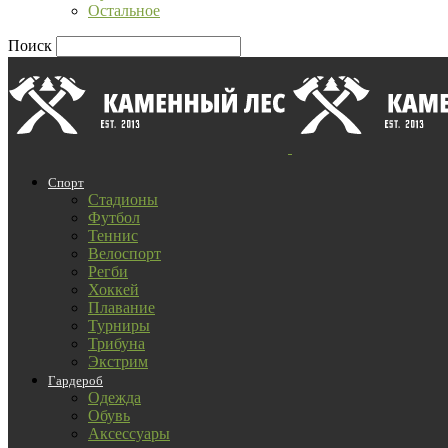
Остальное
Поиск
Спорт
Стадионы
Футбол
Теннис
Велоспорт
Регби
Хоккей
Плавание
Турниры
Трибуна
Экстрим
Гардероб
Одежда
Обувь
Аксессуары