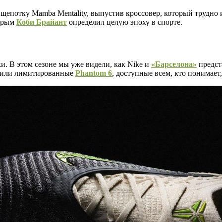
 щепотку Mamba Mentality, выпустив кроссовер, который трудно
торым
Коби Брайант
определил целую эпоху в спорте.
. В этом сезоне мы уже видели, как Nike и
«Барселона»
предст
устили лимитированные
Phantom 6
, доступные всем, кто понимает,