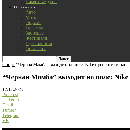
Памятные даты
Образ жизни
Авто
Мото
Оружие
Гаджеты
Здоровье
Фестивали
Путешествия
Остальное
Спорт
“Черная Мамба” выходит на поле: Nike превратили насл
“Черная Мамба” выходит на поле: Nike 
12.12.2025
Pinterest
Linkedin
Email
Tumblr
Telegram
VK