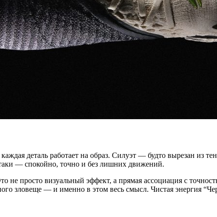
каждая деталь работает на образ. Силуэт — будто вырезан из те
таки — спокойно, точно и без лишних движений.
о не просто визуальный эффект, а прямая ассоциация с точнос
ого зловеще — и именно в этом весь смысл. Чистая энергия “Ч