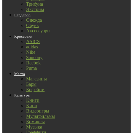
Трибуна
Экстрим
Гардероб
Одежда
Обувь
Аксессуары
Кроссовки
ASICS
adidas
Nike
Saucony
Reebok
Puma
Места
Магазины
Бары
Кофейни
Культура
Книги
Кино
Видеоигры
Мультфильмы
Комиксы
Музыка
Граффити