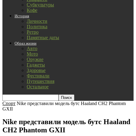
Субкультуры
Кофе
История
Личности
Политика
Ретро
Памятные даты
Образ жизни
Авто
Мото
Оружие
Гаджеты
Здоровье
Фестивали
Путешествия
Остальное
Спорт
Nike представили модель бутс Haaland CH2 Phantom
GXII
Nike представили модель бутс Haaland
CH2 Phantom GXII