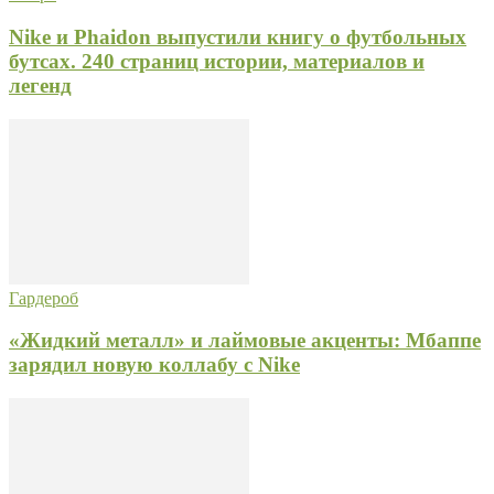
Nike и Phaidon выпустили книгу о футбольных
бутсах. 240 страниц истории, материалов и
легенд
Гардероб
«Жидкий металл» и лаймовые акценты: Мбаппе
зарядил новую коллабу с Nike