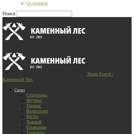
Остальное
Поиск
Stone Forest /
Каменный Лес
Спорт
Стадионы
Футбол
Теннис
Велоспорт
Регби
Хоккей
Плавание
Турниры