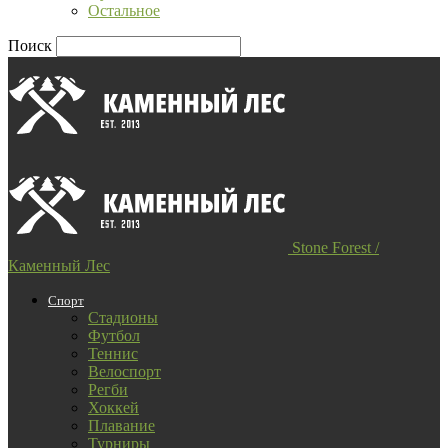
Остальное
Поиск
Stone Forest /
Каменный Лес
Спорт
Стадионы
Футбол
Теннис
Велоспорт
Регби
Хоккей
Плавание
Турниры