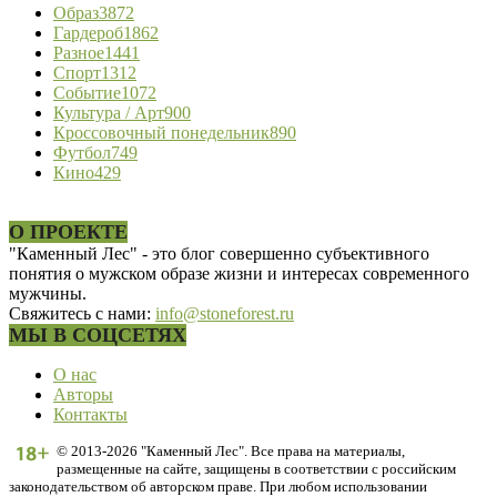
Образ
3872
Гардероб
1862
Разное
1441
Спорт
1312
Событие
1072
Культура / Арт
900
Кроссовочный понедельник
890
Футбол
749
Кино
429
О ПРОЕКТЕ
"Каменный Лес" - это блог совершенно субъективного
понятия о мужском образе жизни и интересах современного
мужчины.
Свяжитесь с нами:
info@stoneforest.ru
МЫ В СОЦСЕТЯХ
О нас
Авторы
Контакты
© 2013-2026 "Каменный Лес". Все права на материалы,
размещенные на сайте, защищены в соответствии с российским
законодательством об авторском праве. При любом использовании