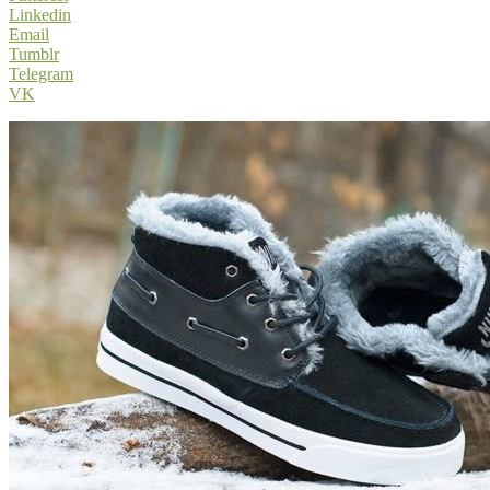
Linkedin
Email
Tumblr
Telegram
VK