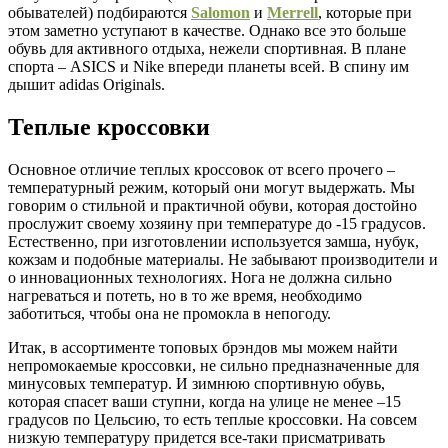
обывателей) подбираются
Salomon
и
Merrell
, которые при
этом заметно уступают в качестве. Однако все это больше
обувь для активного отдыха, нежели спортивная. В плане
спорта – ASICS и Nike впереди планеты всей. В спину им
дышит adidas Originals.
Теплые кроссовки
Основное отличие теплых кроссовок от всего прочего –
температурный режим, который они могут выдержать. Мы
говорим о стильной и практичной обуви, которая достойно
прослужит своему хозяину при температуре до -15 градусов.
Естественно, при изготовлении используется замша, нубук,
кожзам и подобные материалы. Не забывают производители и
о инновационных технологиях. Нога не должна сильно
нагреваться и потеть, но в то же время, необходимо
заботиться, чтобы она не промокла в непогоду.
Итак, в ассортименте топовых брэндов мы можем найти
непромокаемые кроссовки, не сильно предназначенные для
минусовых температур. И зимнюю спортивную обувь,
которая спасет ваши ступни, когда на улице не менее –15
градусов по Цельсию, то есть теплые кроссовки. На совсем
низкую температуру придется все-таки присматривать