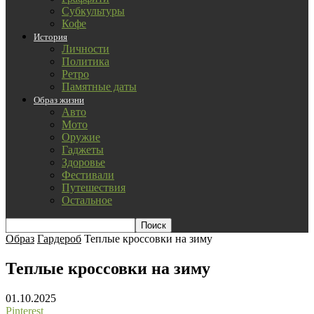
Субкультуры
Кофе
История
Личности
Политика
Ретро
Памятные даты
Образ жизни
Авто
Мото
Оружие
Гаджеты
Здоровье
Фестивали
Путешествия
Остальное
Образ
Гардероб
Теплые кроссовки на зиму
Теплые кроссовки на зиму
01.10.2025
Pinterest