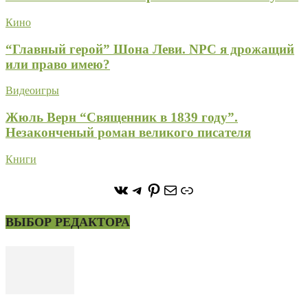
Кино
“Главный герой” Шона Леви. NPC я дрожащий
или право имею?
Видеоигры
Жюль Верн “Священник в 1839 году”.
Незаконченый роман великого писателя
Книги
https://vk.com/stone_forest_
https://t.me/stoneforest
https://ru.pinterest.com/
Почта
Ссылка
ВЫБОР РЕДАКТОРА