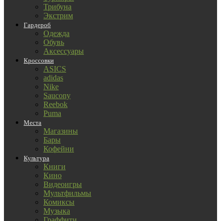
Трибуна
Экстрим
Гардероб
Одежда
Обувь
Аксессуары
Кроссовки
ASICS
adidas
Nike
Saucony
Reebok
Puma
Места
Магазины
Бары
Кофейни
Культура
Книги
Кино
Видеоигры
Мультфильмы
Комиксы
Музыка
Граффити