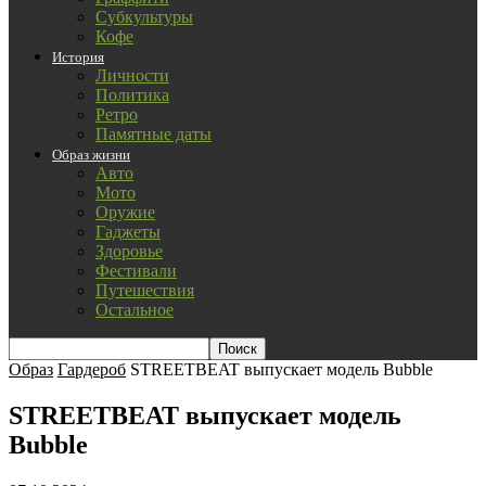
Субкультуры
Кофе
История
Личности
Политика
Ретро
Памятные даты
Образ жизни
Авто
Мото
Оружие
Гаджеты
Здоровье
Фестивали
Путешествия
Остальное
Образ
Гардероб
STREETBEAT выпускает модель Bubble
STREETBEAT выпускает модель
Bubble