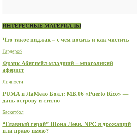
ИНТЕРЕСНЫЕ МАТЕРИАЛЫ
Что такое пиджак – с чем носить и как чистить
Гардероб
Фрэнк Абигнейл-младший – многоликий
аферист
Личности
PUMA и ЛаМело Болл: MB.06 «Puerto Rico» —
дань острову и стилю
Баскетбол
“Главный герой” Шона Леви. NPC я дрожащий
или право имею?