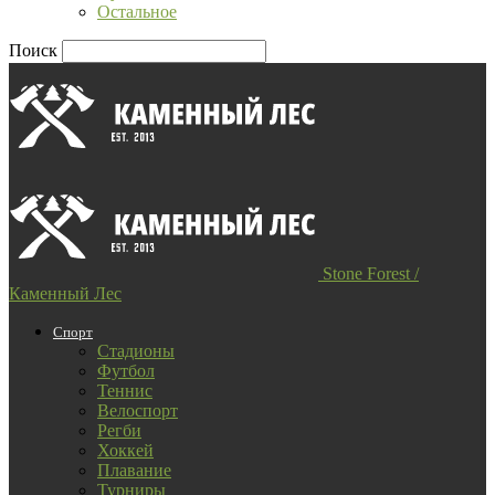
Остальное
Поиск
Stone Forest /
Каменный Лес
Спорт
Стадионы
Футбол
Теннис
Велоспорт
Регби
Хоккей
Плавание
Турниры