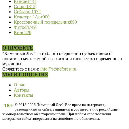
Разное
1441
Спорт
1312
Событие
1072
Культура / Арт
900
Кроссовочный понедельник
890
Футбол
749
Кино
429
О ПРОЕКТЕ
"Каменный Лес" - это блог совершенно субъективного
понятия о мужском образе жизни и интересах современного
мужчины.
Свяжитесь с нами:
info@stoneforest.ru
МЫ В СОЦСЕТЯХ
О нас
Авторы
Контакты
© 2013-2026 "Каменный Лес". Все права на материалы,
размещенные на сайте, защищены в соответствии с российским
законодательством об авторском праве. При любом использовании
материалов сайта гиперссылка на stoneforest.ru обязательна.