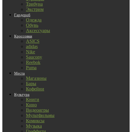
Трибуна
Экстрим
Гардероб
Одежда
Обувь
Аксессуары
Кроссовки
ASICS
adidas
Nike
Saucony
Reebok
Puma
Места
Магазины
Бары
Кофейни
Культура
Книги
Кино
Видеоигры
Мультфильмы
Комиксы
Музыка
Граффити