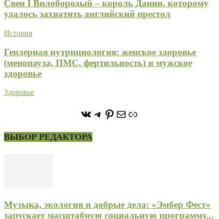
Свен I Вилобородый – король Дании, которому
удалось захватить английский престол
История
Гендерная нутрициология: женское здоровье
(менопауза, ПМС, фертильность) и мужское
здоровье
Здоровье
https://vk.com/stone_forest_
https://t.me/stoneforest
https://ru.pinterest.com/
Почта
Ссылка
ВЫБОР РЕДАКТОРА
Музыка, экология и добрые дела: «Эмбер Фест»
запускает масштабную социальную программу...