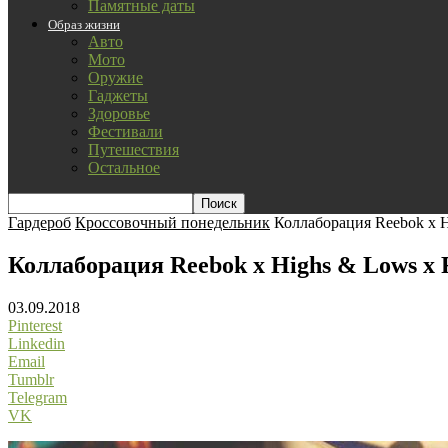
Памятные даты
Образ жизни
Авто
Мото
Оружие
Гаджеты
Здоровье
Фестивали
Путешествия
Остальное
Гардероб
Кроссовочный понедельник
Коллаборация Reebok x H
Коллаборация Reebok x Highs & Lows x 
03.09.2018
Pinterest
Linkedin
Email
Tumblr
Telegram
VK