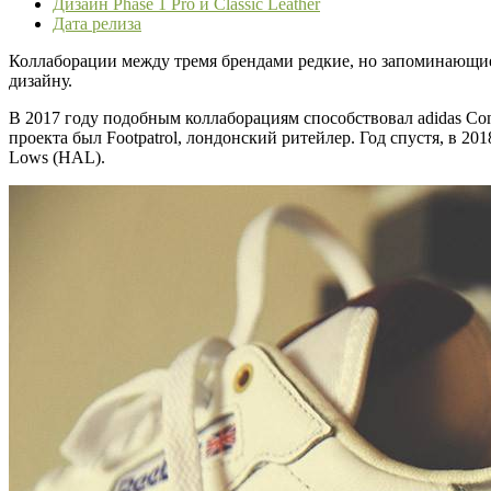
Дизайн Phase 1 Pro и Classic Leather
Дата релиза
Коллаборации между тремя брендами редкие, но запоминающие
дизайну.
В 2017 году подобным коллаборациям способствовал adidas Con
проекта был Footpatrol, лондонский ритейлер. Год спустя, в 2
Lows (HAL).