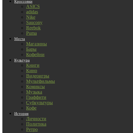
Кроссовки
ASICS
adidas
Nike
Saucony
Reebok
Puma
Места
Магазины
Бары
Кофейни
Культура
Книги
Кино
Видеоигры
Мультфильмы
Комиксы
Музыка
Граффити
Субкультуры
Кофе
История
Личности
Политика
Ретро