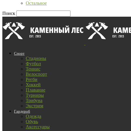
Остальное
Поиск
Спорт
Стадионы
Футбол
Теннис
Велоспорт
Регби
Хоккей
Плавание
Турниры
Трибуна
Экстрим
Гардероб
Одежда
Обувь
Аксессуары