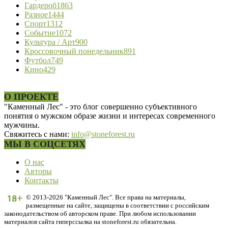
Гардероб
1863
Разное
1444
Спорт
1312
Событие
1072
Культура / Арт
900
Кроссовочный понедельник
891
Футбол
749
Кино
429
О ПРОЕКТЕ
"Каменный Лес" - это блог совершенно субъективного
понятия о мужском образе жизни и интересах современного
мужчины.
Свяжитесь с нами:
info@stoneforest.ru
МЫ В СОЦСЕТЯХ
О нас
Авторы
Контакты
© 2013-2026 "Каменный Лес". Все права на материалы,
размещенные на сайте, защищены в соответствии с российским
законодательством об авторском праве. При любом использовании
материалов сайта гиперссылка на stoneforest.ru обязательна.