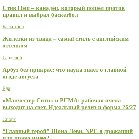
Стив Нэш – канадец, который пошел против
правил и выбрал баскетбол
Баскетбол
Жилетки из твида – casual стиль с английским
оттенком
Гардероб
Арбуз без прикрас: что наука знает о главной
ягоде августа
Еда
«Манчестер Сити» и PUMA: рабочая пчела
выходит на свет. Идеальный релиз и форма 26/27
Спорт
“Главный герой” Шона Леви. NPC я дрожащий
или право имею?