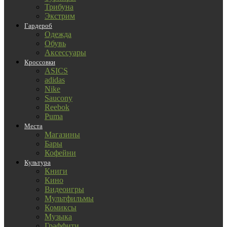
Трибуна
Экстрим
Гардероб
Одежда
Обувь
Аксессуары
Кроссовки
ASICS
adidas
Nike
Saucony
Reebok
Puma
Места
Магазины
Бары
Кофейни
Культура
Книги
Кино
Видеоигры
Мультфильмы
Комиксы
Музыка
Граффити