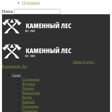
Остальное
Поиск
Stone Forest /
Каменный Лес
Спорт
Стадионы
Футбол
Теннис
Велоспорт
Регби
Хоккей
Плавание
Турниры