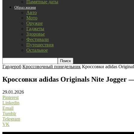
Памятные даты
Образ жизни
Авто
Мото
Оружие
Гаджеты
Здоровье
Фестивали
Путешествия
Остальное
Гардероб
Кроссовочный понедельник
Кроссовки adidas Origina
Кроссовки adidas Originals Nite Jogger
29.01.2026
Pinterest
Linkedin
Email
Tumblr
Telegram
VK