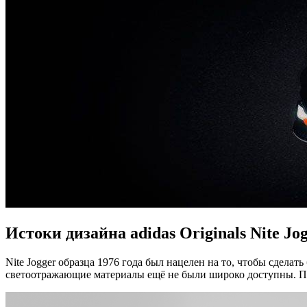
Истоки дизайна adidas Originals Nite Jo
Nite Jogger образца 1976 года был нацелен на то, чтобы сдела
светоотражающие материалы ещё не были широко доступны. П