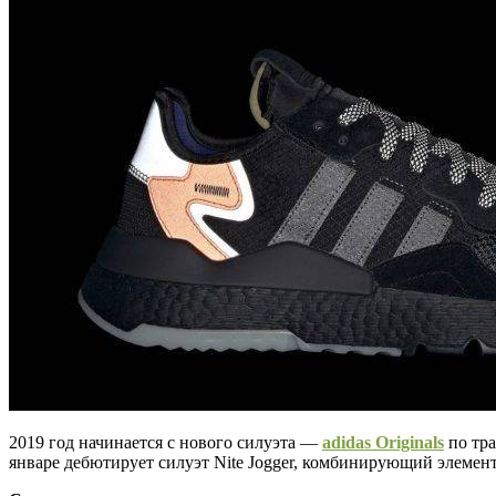
2019 год начинается с нового силуэта —
adidas Originals
по тра
январе дебютирует силуэт Nite Jogger, комбинирующий элеме