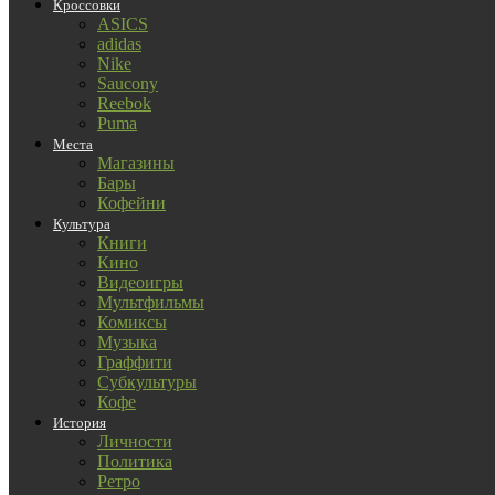
Кроссовки
ASICS
adidas
Nike
Saucony
Reebok
Puma
Места
Магазины
Бары
Кофейни
Культура
Книги
Кино
Видеоигры
Мультфильмы
Комиксы
Музыка
Граффити
Субкультуры
Кофе
История
Личности
Политика
Ретро