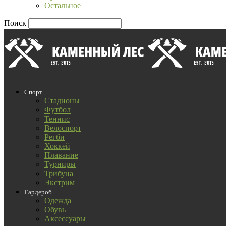
Остальное
Поиск
Спорт
Стадионы
Футбол
Теннис
Велоспорт
Регби
Хоккей
Плавание
Турниры
Трибуна
Экстрим
Гардероб
Одежда
Обувь
Аксессуары