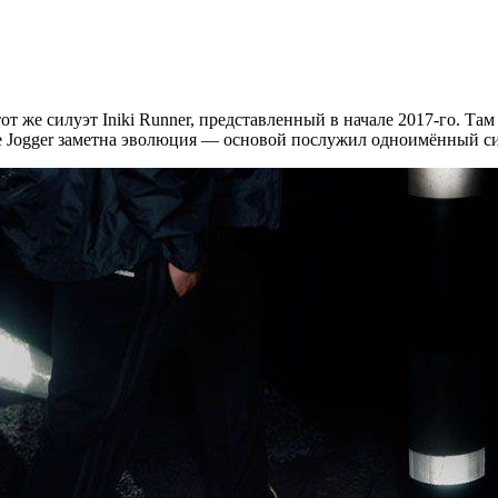
 тот же силуэт Iniki Runner, представленный в начале 2017-го. Т
te Jogger заметна эволюция — основой послужил одноимённый си