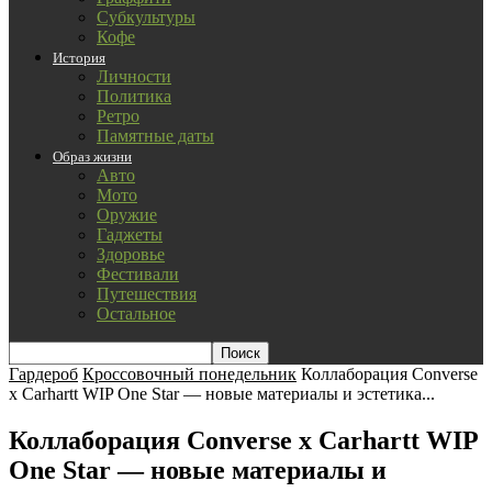
Субкультуры
Кофе
История
Личности
Политика
Ретро
Памятные даты
Образ жизни
Авто
Мото
Оружие
Гаджеты
Здоровье
Фестивали
Путешествия
Остальное
Гардероб
Кроссовочный понедельник
Коллаборация Converse
x Carhartt WIP One Star — новые материалы и эстетика...
Коллаборация Converse x Carhartt WIP
One Star — новые материалы и