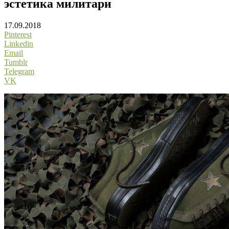
эстетика милитари
17.09.2018
Pinterest
Linkedin
Email
Tumblr
Telegram
VK