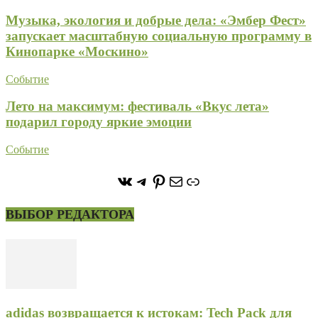
Музыка, экология и добрые дела: «Эмбер Фест»
запускает масштабную социальную программу в
Кинопарке «Москино»
Событие
Лето на максимум: фестиваль «Вкус лета»
подарил городу яркие эмоции
Событие
https://vk.com/stone_forest_
https://t.me/stoneforest
https://ru.pinterest.com/
Почта
Ссылка
ВЫБОР РЕДАКТОРА
adidas возвращается к истокам: Tech Pack для