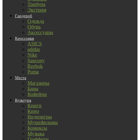
Трибуна
Экстрим
Гардероб
Одежда
Обувь
Аксессуары
Кроссовки
ASICS
adidas
Nike
Saucony
Reebok
Puma
Места
Магазины
Бары
Кофейни
Культура
Книги
Кино
Видеоигры
Мультфильмы
Комиксы
Музыка
Граффити