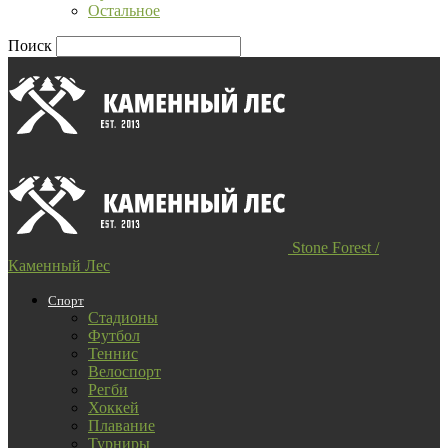
Остальное
Поиск
Stone Forest /
Каменный Лес
Спорт
Стадионы
Футбол
Теннис
Велоспорт
Регби
Хоккей
Плавание
Турниры