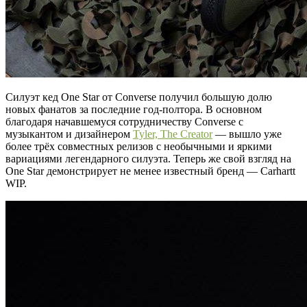
Силуэт кед One Star от Converse получил большую долю
новых фанатов за последние год-полтора. В основном
благодаря начавшемуся сотрудничеству Converse с
музыкантом и дизайнером
Tyler, The Creator
— вышло уже
более трёх совместных релизов с необычными и яркими
вариациями легендарного силуэта. Теперь же свой взгляд на
One Star демонстрирует не менее известный бренд — Carhartt
WIP.