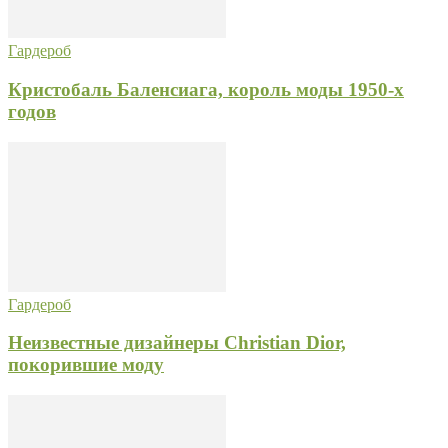
Гардероб
Кристобаль Баленсиага, король моды 1950-х
годов
Гардероб
Неизвестные дизайнеры Christian Dior,
покорившие моду