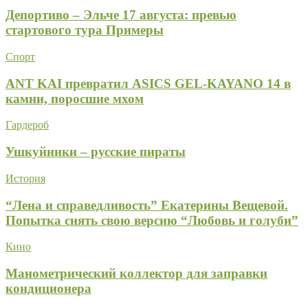
Депортиво – Эльче 17 августа: превью
стартового тура Примеры
Спорт
ANT KAI превратил ASICS GEL-KAYANO 14 в
камни, поросшие мхом
Гардероб
Ушкуйники – русские пираты
История
“Лена и справедливость” Екатерины Вещевой.
Попытка снять свою версию “Любовь и голуби”
Кино
Манометрический коллектор для заправки
кондиционера