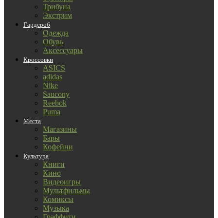
Трибуна
Экстрим
Гардероб
Одежда
Обувь
Аксессуары
Кроссовки
ASICS
adidas
Nike
Saucony
Reebok
Puma
Места
Магазины
Бары
Кофейни
Культура
Книги
Кино
Видеоигры
Мультфильмы
Комиксы
Музыка
Граффити