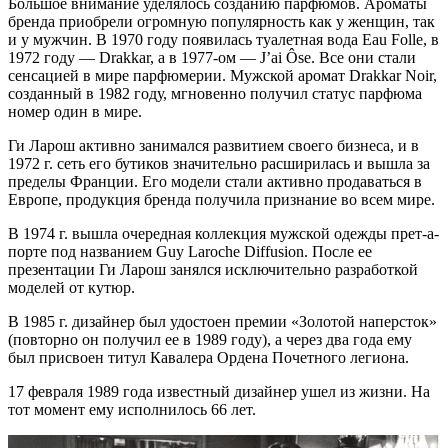
Большое внимание уделялось созданию парфюмов. Ароматы
бренда приобрели огромную популярность как у женщин, так
и у мужчин. В 1970 году появилась туалетная вода Eau Folle, в
1972 году — Drakkar, а в 1977-ом — J’ai Ôse. Все они стали
сенсацией в мире парфюмерии. Мужской аромат Drakkar Noir,
созданный в 1982 году, мгновенно получил статус парфюма
номер один в мире.
Ги Ларош активно занимался развитием своего бизнеса, и в
1972 г. сеть его бутиков значительно расширилась и вышла за
пределы Франции. Его модели стали активно продаваться в
Европе, продукция бренда получила признание во всем мире.
В 1974 г. вышла очередная коллекция мужской одежды прет-а-
порте под названием Guy Laroche Diffusion. После ее
презентации Ги Ларош занялся исключительно разработкой
моделей от кутюр.
В 1985 г. дизайнер был удостоен премии «Золотой наперсток»
(повторно он получил ее в 1989 году), а через два года ему
был присвоен титул Кавалера Ордена Почетного легиона.
17 февраля 1989 года известный дизайнер ушел из жизни. На
тот момент ему исполнилось 66 лет.