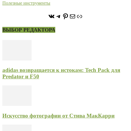
Полезные инструменты
https://vk.com/stone_forest_
https://t.me/stoneforest
https://ru.pinterest.com/
Почта
Ссылка
ВЫБОР РЕДАКТОРА
adidas возвращается к истокам: Tech Pack для
Predator и F50
Искусство фотографии от Стива МакКарри