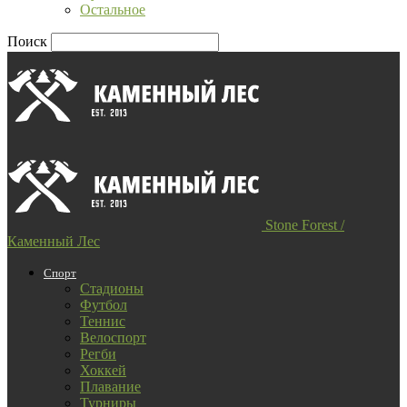
Остальное
Поиск
Stone Forest /
Каменный Лес
Спорт
Стадионы
Футбол
Теннис
Велоспорт
Регби
Хоккей
Плавание
Турниры