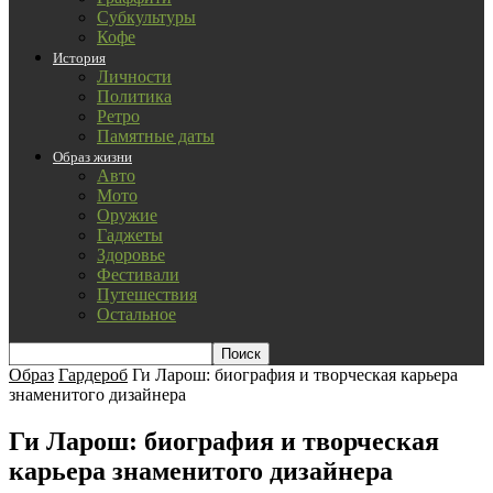
Субкультуры
Кофе
История
Личности
Политика
Ретро
Памятные даты
Образ жизни
Авто
Мото
Оружие
Гаджеты
Здоровье
Фестивали
Путешествия
Остальное
Образ
Гардероб
Ги Ларош: биография и творческая карьера
знаменитого дизайнера
Ги Ларош: биография и творческая
карьера знаменитого дизайнера