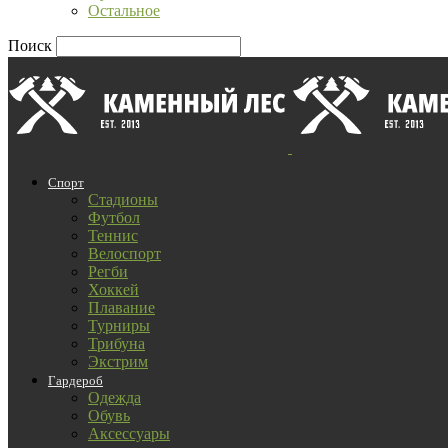
Остальное
Поиск
Спорт
Стадионы
Футбол
Теннис
Велоспорт
Регби
Хоккей
Плавание
Турниры
Трибуна
Экстрим
Гардероб
Одежда
Обувь
Аксессуары