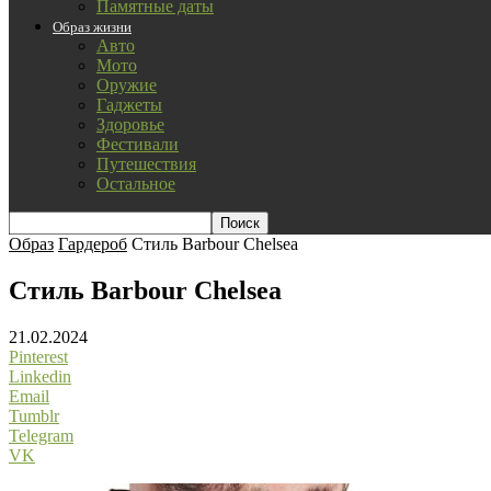
Памятные даты
Образ жизни
Авто
Мото
Оружие
Гаджеты
Здоровье
Фестивали
Путешествия
Остальное
Образ
Гардероб
Стиль Barbour Chelsea
Стиль Barbour Chelsea
21.02.2024
Pinterest
Linkedin
Email
Tumblr
Telegram
VK