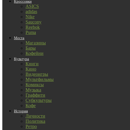
Кроссовки
ASICS
adidas
Nike
Saucony
Reebok
Puma
Места
Магазины
Бары
Кофейни
Культура
Книги
Кино
Видеоигры
Мультфильмы
Комиксы
Музыка
Граффити
Субкультуры
Кофе
История
Личности
Политика
Ретро