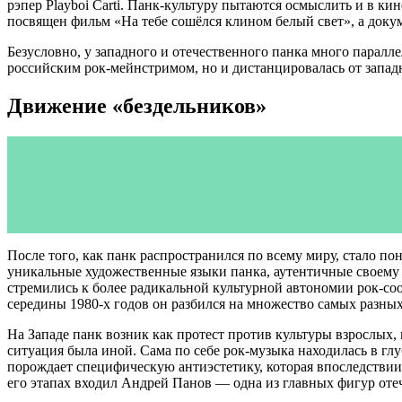
рэпер Playboi Carti. Панк-культуру пытаются осмыслить и в к
посвящен фильм «На тебе сошёлся клином белый свет», а док
Безусловно, у западного и отечественного панка много паралле
российским рок-мейнстримом, но и дистанцировалась от запад
Движение «бездельников»
После того, как панк распространился по всему миру, стало по
уникальные художественные языки панка, аутентичные своему 
стремились к более радикальной культурной автономии рок-со
середины 1980-х годов он разбился на множество самых разных
На Западе панк возник как протест против культуры взрослых,
ситуация была иной. Сама по себе рок-музыка находилась в глу
порождает специфическую антиэстетику, которая впоследствии 
его этапах входил Андрей Панов — одна из главных фигур от