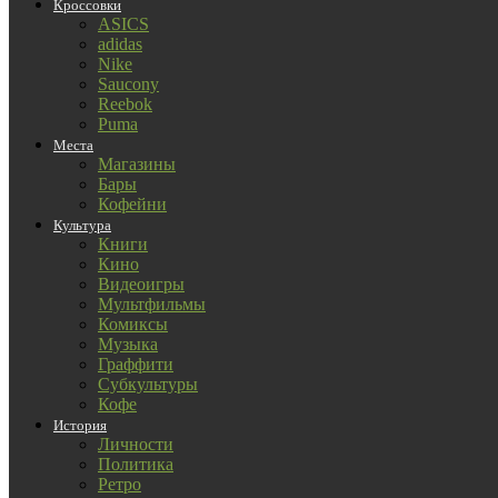
Кроссовки
ASICS
adidas
Nike
Saucony
Reebok
Puma
Места
Магазины
Бары
Кофейни
Культура
Книги
Кино
Видеоигры
Мультфильмы
Комиксы
Музыка
Граффити
Субкультуры
Кофе
История
Личности
Политика
Ретро