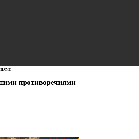
чиями
нними противоречиями