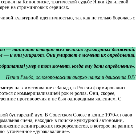
 сериал на Кинопоиске, трагической судьбе Янки Дягилевой
ярен на стриминговых сервисах.
чивой культурной идентичностью, так как не только боролась с
то — типичная история всех великих культурных движений.
ие — и они умирают. Они умирают в момент их определения.
обритания] умер в тот момент, когда ему дали определение».
Пенни Рэмбо, основоположник анархо-панка и движения DIY
смотря на заимствование с Запада, в России формировались
оться с коммерциализацией рок-н-ролла. Они, скорее,
утренние противоречия и не был однородным явлением. С
свой бунтарский дух. В Советском Союзе в конце 1970-х годов
рмальная сцена, находясь в поиске культурной автономии,
 движение ленинградских некрореалистов, в которое на ранних
ло утонченное «дуракаваляние».