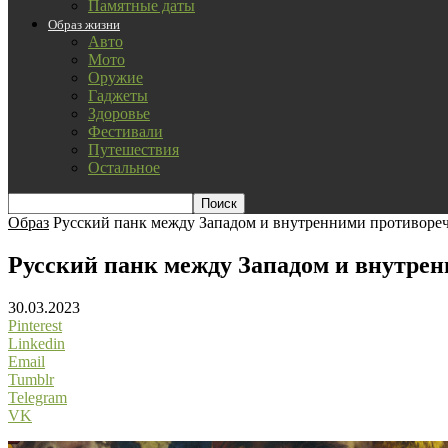
Памятные даты
Образ жизни
Авто
Мото
Оружие
Гаджеты
Здоровье
Фестивали
Путешествия
Остальное
Образ
Русский панк между Западом и внутренними противоре
Русский панк между Западом и внутре
30.03.2023
Pinterest
Linkedin
Email
Tumblr
Telegram
VK