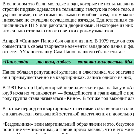
В основном это были молодые люди, которые не испытывали во
строгий пиджак одевался на тельняшку, галстук на голое тел
украшениями, советскими значками и вообще всем, что можно 
нисколько не смущали осуждающие взгляды. Единственным спос
числились в ПТУ или работали дворниками. Некоторые из них
что сильно отличало их от советских рок-музыкантов.
Андрей «Свинья» Панов был одним из них. В 1979 году он соз
совместили в своем творчестве элементы западного панка и ф
отнесет АУ к постпанку. Сам Панов панком себя не считал:
«Панк-люди — это там, а здесь — вонючки малорослые. Мы н
Панов обладал репутацией хулигана и алкоголика, чье эпатаж
они преимущественно на квартирниках. Запись одного из них,
В 1981 Виктор Цой, который периодически играл на басу в «А
клуб из-за их «панковсти» — безыдейности и граничащей с при
году группа стала называться «Кино». В тот же год выходит а
В тот же период на квартирниках с песнями собственного соч
с практически театральной эстетикой выступления и довольно 
«Бездельники» вели маргинальный образ жизни и это, безусло
поистине чемпионским», а Панов прямо заявлял, что в его жи