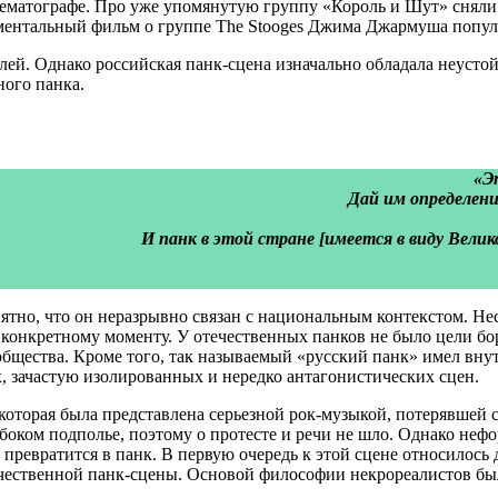
инематографе. Про уже упомянутую группу «Король и Шут» сняли
ументальный фильм о группе The Stooges Джима Джармуша попул
лей. Однако российская панк-сцена изначально обладала неустой
ного панка.
«Э
Дай им определен
И панк в этой стране [имеется в виду Велик
нятно, что он неразрывно связан с национальным контекстом. Не
конкретному моменту. У отечественных панков не было цели бор
общества. Кроме того, так называемый «русский панк» имел вн
, зачастую изолированных и нередко антагонистических сцен.
 которая была представлена серьезной рок-музыкой, потерявшей 
боком подполье, поэтому о протесте и речи не шло. Однако нефо
превратится в панк. В первую очередь к этой сцене относилось
ечественной панк-сцены. Основой философии некрореалистов бы