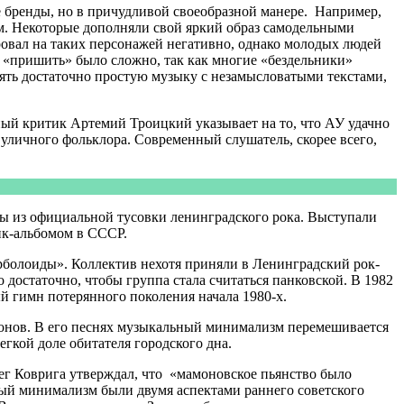
 бренды, но в причудливой своеобразной манере. Например,
ом. Некоторые дополняли свой яркий образ самодельными
ровал на таких персонажей негативно, однако молодых людей
 «пришить» было сложно, так как многие «бездельники»
ять достаточно простую музыку с незамысловатыми текстами,
ый критик Артемий Троицкий указывает на то, что АУ удачно
уличного фольклора. Современный слушатель, скорее всего,
ны из официальной тусовки ленинградского рока. Выступали
нк-альбомом в СССР.
рболоиды». Коллектив нехотя приняли в Ленинградский рок-
достаточно, чтобы группа стала считаться панковской. В 1982
й гимн потерянного поколения начала 1980-х.
монов. В его песнях музыкальный минимализм перемешивается
гкой доле обитателя городского дна.
ег Коврига утверждал, что «мамоновское пьянство было
ный минимализм были двумя аспектами раннего советского