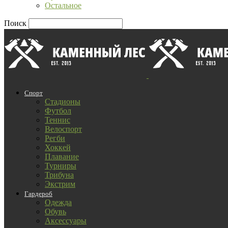
Остальное
Поиск
Спорт
Стадионы
Футбол
Теннис
Велоспорт
Регби
Хоккей
Плавание
Турниры
Трибуна
Экстрим
Гардероб
Одежда
Обувь
Аксессуары