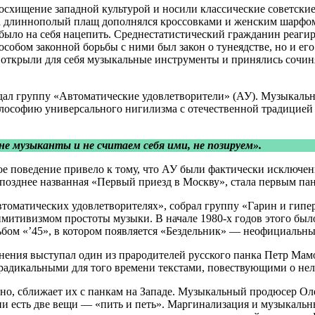
схищение западной культурой и носили классические советские
о, а длиннополый плащ дополнялся кроссовками и женским шарф
было на себя нацепить. Среднестатистический гражданин реаги
обом законной борьбы с ними был закон о тунеядстве, но и его
 открыли для себя музыкальные инструменты и принялись сочин
дал группу «Автоматические удовлетворители» (АУ). Музыкальн
илософию универсального нигилизма с отечественной традицией 
е музыканты и не считаем себя ими, не позируем».
ное поведение привело к тому, что АУ были фактически исключе
 позднее названная «Первый приезд в Москву», стала первым па
втоматических удовлетворителях», собрал группу «Гарин и гипе
митивизмом простоты музыки. В начале 1980-х годов этого было 
льбом «’45», в котором появляется «Бездельник» — неофициальны
инения выступал один из прародителей русского панка Петр Ма
радикальными для того времени текстами, повествующими о неле
вно, сближает их с панкам на Западе. Музыкальный продюсер Ол
зни есть две вещи — «пить и петь». Маргинализация и музыкаль