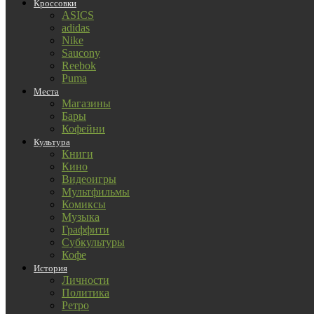
Кроссовки
ASICS
adidas
Nike
Saucony
Reebok
Puma
Места
Магазины
Бары
Кофейни
Культура
Книги
Кино
Видеоигры
Мультфильмы
Комиксы
Музыка
Граффити
Субкультуры
Кофе
История
Личности
Политика
Ретро