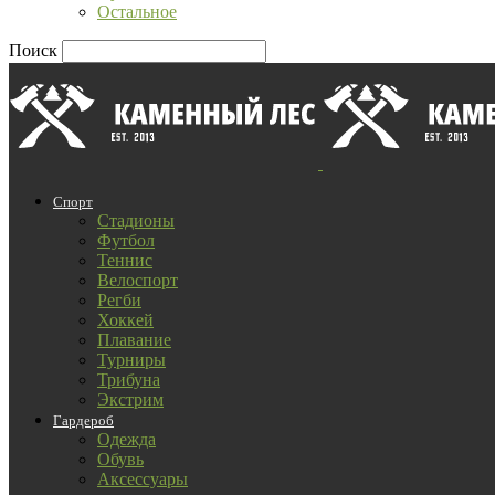
Остальное
Поиск
Спорт
Стадионы
Футбол
Теннис
Велоспорт
Регби
Хоккей
Плавание
Турниры
Трибуна
Экстрим
Гардероб
Одежда
Обувь
Аксессуары