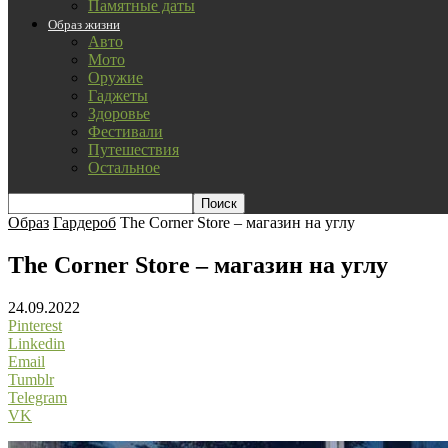
Памятные даты
Образ жизни
Авто
Мото
Оружие
Гаджеты
Здоровье
Фестивали
Путешествия
Остальное
Образ
Гардероб
The Corner Store – магазин на углу
The Corner Store – магазин на углу
24.09.2022
Pinterest
Linkedin
Email
Tumblr
Telegram
VK