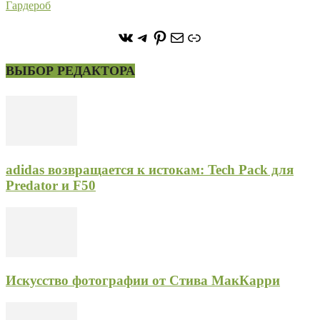
Гардероб
https://vk.com/stone_forest_
https://t.me/stoneforest
https://ru.pinterest.com/
Почта
Ссылка
ВЫБОР РЕДАКТОРА
adidas возвращается к истокам: Tech Pack для
Predator и F50
Искусство фотографии от Стива МакКарри