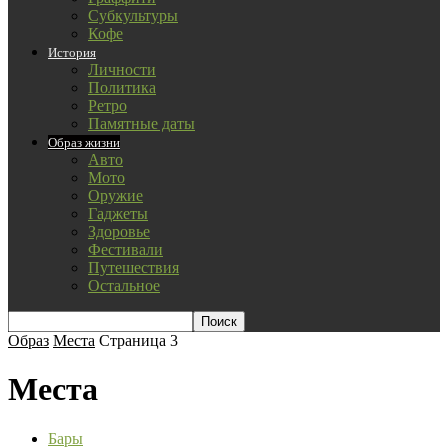
Субкультуры
Кофе
История
Личности
Политика
Ретро
Памятные даты
Образ жизни
Авто
Мото
Оружие
Гаджеты
Здоровье
Фестивали
Путешествия
Остальное
Образ
Места
Страница 3
Места
Бары