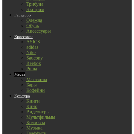
Трибуна
Экстрим
Гардероб
Одежда
Обувь
Аксессуары
Кроссовки
ASICS
adidas
Nike
Saucony
Reebok
Puma
Места
Магазины
Бары
Кофейни
Культура
Книги
Кино
Видеоигры
Мультфильмы
Комиксы
Музыка
Граффити