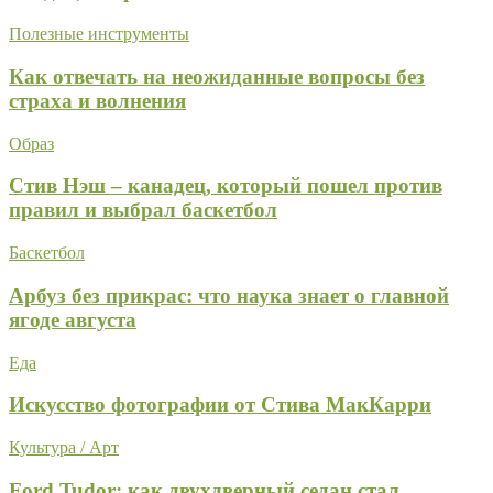
Полезные инструменты
Как отвечать на неожиданные вопросы без
страха и волнения
Образ
Стив Нэш – канадец, который пошел против
правил и выбрал баскетбол
Баскетбол
Арбуз без прикрас: что наука знает о главной
ягоде августа
Еда
Искусство фотографии от Стива МакКарри
Культура / Арт
Ford Tudor: как двухдверный седан стал