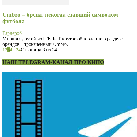
Umbro – бренд, некогда ставший символом
футбола
Гардероб
У наших друзей из ITK KIT крутое обновление в разделе
брендов - прокаченный Umbro.
1
2
3
4
...
24
Страница 3 из 24
НАШ TELEGRAM-КАНАЛ ПРО КИНО