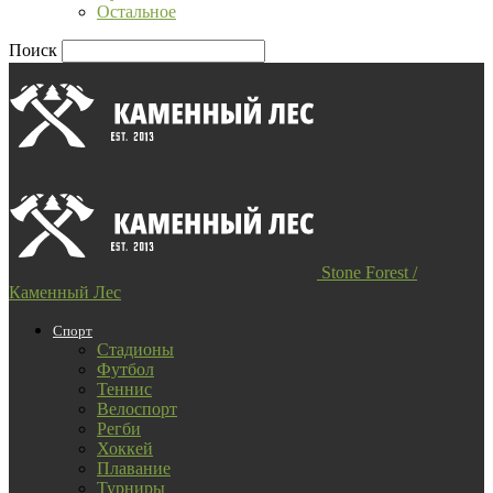
Остальное
Поиск
Stone Forest /
Каменный Лес
Спорт
Стадионы
Футбол
Теннис
Велоспорт
Регби
Хоккей
Плавание
Турниры