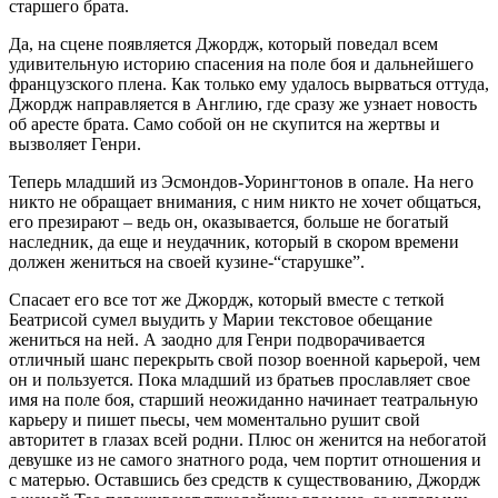
старшего брата.
Да, на сцене появляется Джордж, который поведал всем
удивительную историю спасения на поле боя и дальнейшего
французского плена. Как только ему удалось вырваться оттуда,
Джордж направляется в Англию, где сразу же узнает новость
об аресте брата. Само собой он не скупится на жертвы и
вызволяет Генри.
Теперь младший из Эсмондов-Уорингтонов в опале. На него
никто не обращает внимания, с ним никто не хочет общаться,
его презирают – ведь он, оказывается, больше не богатый
наследник, да еще и неудачник, который в скором времени
должен жениться на своей кузине-“старушке”.
Спасает его все тот же Джордж, который вместе с теткой
Беатрисой сумел выудить у Марии текстовое обещание
жениться на ней. А заодно для Генри подворачивается
отличный шанс перекрыть свой позор военной карьерой, чем
он и пользуется. Пока младший из братьев прославляет свое
имя на поле боя, старший неожиданно начинает театральную
карьеру и пишет пьесы, чем моментально рушит свой
авторитет в глазах всей родни. Плюс он женится на небогатой
девушке из не самого знатного рода, чем портит отношения и
с матерью. Оставшись без средств к существованию, Джордж