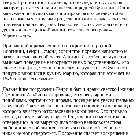
Генри. Причем стоит помнить, что наследство Эсмондов
распространяется и на имущество в родной Британии. Генри
вынужден послушать мать и отправиться за океан, чтобы
познакомиться с другими родственниками и выказать свои
претензии на наследство. Тем более что там же обитает его
дяденька по отцовской линии, тоже знатного рода –
Уорингтонов.
Привыкший к размеренности и скромности родной
Виргинии, Генри Эсмонд-Уорингтон поражен наглостью и
развязностью знатной части Англии. И особое возмущение
вызывает поведение непосредственных родственников. Его
спасает тот факт, что он пришелся по душе тетке Беатрисе и
попутно влюбился в кузину Марию, которая при этом лет на
15-20 старше его самого.
Дальнейшее погружение Генри в быт и нравы светской жизни
Туманного Альбиона сопровождается регулярными
попойками, карточными играми, посещением увеселительных
заведений. Светская жизнь поглощала наивного американца,
которого зачастую использовали как кошелек. Это привело
его в долговую кабалу и арест. Родственники моментально
отвернулись, а на выручку шла только великовозрастная
любовница, от обещания жениться на которой Генри все
никак не мог отвертеться. Положение спасает воскрешение