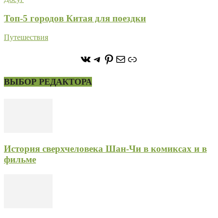
Топ-5 городов Китая для поездки
Путешествия
https://vk.com/stone_forest_
https://t.me/stoneforest
https://ru.pinterest.com/
Почта
Ссылка
ВЫБОР РЕДАКТОРА
История сверхчеловека Шан-Чи в комиксах и в
фильме