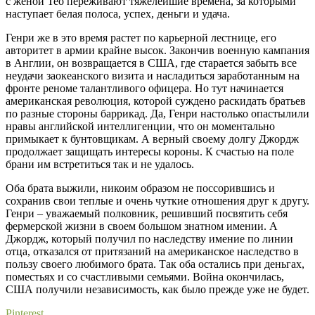
с женой Тео переживают тяжелейшие времена, за которыми
наступает белая полоса, успех, деньги и удача.
Генри же в это время растет по карьерной лестнице, его
авторитет в армии крайне высок. Закончив военную кампания
в Англии, он возвращается в США, где старается забыть все
неудачи заокеанского визита и насладиться заработанным на
фронте реноме талантливого офицера. Но тут начинается
американская революция, которой суждено раскидать братьев
по разные стороны баррикад. Да, Генри настолько опастылили
нравы английской интеллигенции, что он моментально
примыкает к бунтовщикам. А верный своему долгу Джордж
продолжает защищать интересы короны. К счастью на поле
брани им встретиться так и не удалось.
Оба брата выжили, никоим образом не поссорившись и
сохранив свои теплые и очень чуткие отношения друг к другу.
Генри – уважаемый полковник, решивший посвятить себя
фермерской жизни в своем большом знатном имении. А
Джордж, который получил по наследству имение по линии
отца, отказался от притязаний на американское наследство в
пользу своего любимого брата. Так оба остались при деньгах,
поместьях и со счастливыми семьями. Война окончилась,
США получили независимость, как было прежде уже не будет.
Pinterest