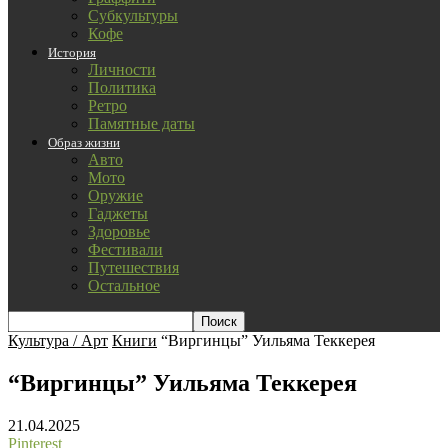
Субкультуры
Кофе
История
Личности
Политика
Ретро
Памятные даты
Образ жизни
Авто
Мото
Оружие
Гаджеты
Здоровье
Фестивали
Путешествия
Остальное
Культура / Арт
Книги
“Виргинцы” Уильяма Теккерея
“Виргинцы” Уильяма Теккерея
21.04.2025
Pinterest