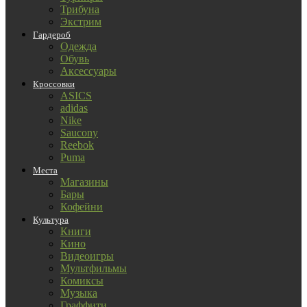
Трибуна
Экстрим
Гардероб
Одежда
Обувь
Аксессуары
Кроссовки
ASICS
adidas
Nike
Saucony
Reebok
Puma
Места
Магазины
Бары
Кофейни
Культура
Книги
Кино
Видеоигры
Мультфильмы
Комиксы
Музыка
Граффити