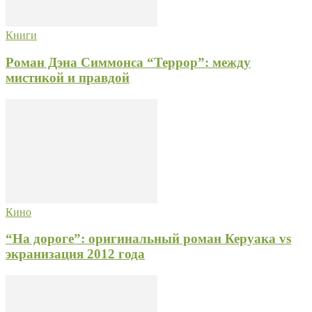
Книги
Роман Дэна Симмонса “Террор”: между
мистикой и правдой
Кино
“На дороге”: оригинальный роман Керуака vs
экранизация 2012 года