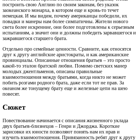
построить свою Англию по своим законам, без указок
заокеанского монарха, в котором еще и кровь-то течет
немецкая. И мы видим, почему американцы победили, их
повадки и манеры нам более симпатичны. Жители нового
света более искренние, они более подготовлены к серьезным
испытаниям, а значит они и должны победить зарвавшегося и
зажравшегося старшего брата.
Отдельно про семейные ценности. Сравните, как относятся
друг к другу английские аристократы, и как американские
провинциалы. Описанные отношения братьев – это просто
какой-то эталон братской любви. Помимо светских манер
молодых джентльменов, описаны правильные
взаимоотношения между братьями, когда никто не может
побить розгами родного брата, даже если тот не прав. За
океаном же тонущему брату еще и железные цепи на шею
повесят.
Сюжет
Повествование начинается с описания жизненного уклада
двух братьев-близнецов – Генри и Джорджа. Короткие
зарисовки их юности позволяют понять нам их нрав и
изучить взаимоотношения. Привязанность ребят друг к другу