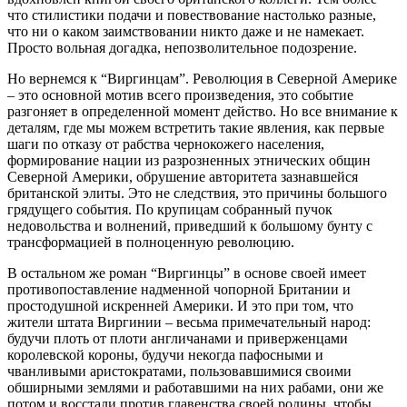
что стилистики подачи и повествование настолько разные,
что ни о каком заимствовании никто даже и не намекает.
Просто вольная догадка, непозволительное подозрение.
Но вернемся к “Виргинцам”. Революция в Северной Америке
– это основной мотив всего произведения, это событие
разгоняет в определенной момент действо. Но все внимание к
деталям, где мы можем встретить такие явления, как первые
шаги по отказу от рабства чернокожего населения,
формирование нации из разрозненных этнических общин
Северной Америки, обрушение авторитета зазнавшейся
британской элиты. Это не следствия, это причины большого
грядущего события. По крупицам собранный пучок
недовольства и волнений, приведший к большому бунту с
трансформацией в полноценную революцию.
В остальном же роман “Виргинцы” в основе своей имеет
противопоставление надменной чопорной Британии и
простодушной искренней Америки. И это при том, что
жители штата Виргинии – весьма примечательный народ:
будучи плоть от плоти англичанами и приверженцами
королевской короны, будучи некогда пафосными и
чванливыми аристократами, пользовавшимися своими
обширными землями и работавшими на них рабами, они же
потом и восстали против главенства своей родины, чтобы