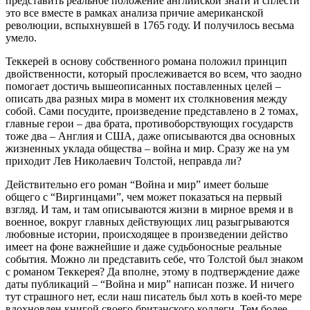
представить реальное положение английской знати и сплести
это все вместе в рамках анализа причие американской
революции, вспыхнувшей в 1765 году. И получилось весьма
умело.
Теккерей в основу собственного романа положил принцип
двойственности, который прослеживается во всем, что заодно
помогает достичь вышеописанных поставленных целей –
описать два разных мира в момент их столкновения между
собой. Сами посудите, произведение представлено в 2 томах,
главные герои – два брата, противоборствующих государств
тоже два – Англия и США, даже описываются два основных
жизненных уклада общества – война и мир. Сразу же на ум
приходит Лев Николаевич Толстой, неправда ли?
Действительно его роман “Война и мир” имеет больше
общего с “Виргинцами”, чем может показаться на первый
взгляд. И там, и там описываются жизни в мирное время и в
военное, вокруг главных действующих лиц разыгрываются
любовные истории, происходящее в произведении действо
имеет на фоне важнейшие и даже судьбоносные реальные
события. Можно ли представить себе, что Толстой был знаком
с романом Теккерея? Да вполне, этому в подтверждение даже
даты публикаций – “Война и мир” написан позже. И ничего
тут страшного нет, если наш писатель был хоть в коей-то мере
вдохновлен книгой своего британского коллеги. Тем более