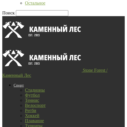
Остальное
Поиск
Stone Forest /
Каменный Лес
Спорт
Стадионы
Футбол
Теннис
Велоспорт
Регби
Хоккей
Плавание
Турниры