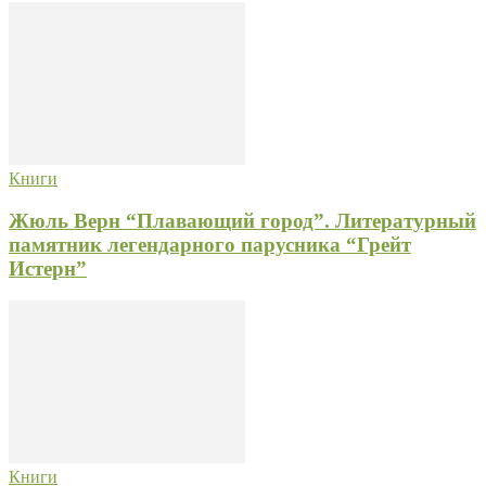
Книги
Жюль Верн “Плавающий город”. Литературный
памятник легендарного парусника “Грейт
Истерн”
Книги