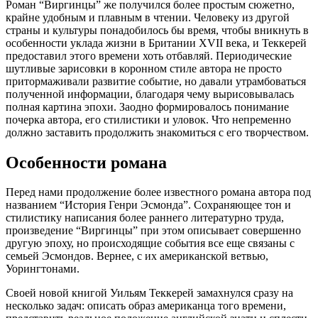
Роман “Виргинцы” же получился более простым сюжетно,
крайне удобным и плавным в чтении. Человеку из другой
страны и культуры понадобилось бы время, чтобы вникнуть в
особенности уклада жизни в Британии XVII века, и Теккерей
предоставил этого времени хоть отбавляй. Периодические
шутливые зарисовки в коронном стиле автора не просто
притормаживали развитие событие, но давали утрамбоваться
полученной информации, благодаря чему вырисовывалась
полная картина эпохи. Заодно формировалось понимание
почерка автора, его стилистики и уловок. Что непременно
должно заставить продолжить знакомиться с его творчеством.
Особенности романа
Перед нами продолжение более известного романа автора под
названием “История Генри Эсмонда”. Сохраняющее тон и
стилистику написания более раннего литературно труда,
произведение “Виргинцы” при этом описывает совершенно
другую эпоху, но происходящие события все еще связаны с
семьей Эсмондов. Вернее, с их американской ветвью,
Уорингтонами.
Своей новой книгой Уильям Теккерей замахнулся сразу на
несколько задач: описать образ американца того времени,