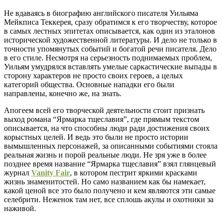
Не вдаваясь в биографию английского писателя Уильяма
Мейкписа Теккерея, сразу обратимся к его творчеству, которое
в самых лестных эпитетах описывается, как один из эталонов
исторической художественной литературы. И дело не только в
точности упомянутых событий и богатой речи писателя. Дело
в его стиле. Несмотря на серьезность поднимаемых проблем,
Уильям умудрялся вставлять умелые саркастические выпады в
сторону характеров не просто своих героев, а целых
категорий общества. Основные нападки его были
направлены, конечно же, на знать.
Апогеем всей его творческой деятельности стоит признать
выход романа “Ярмарка тщеславия”, где прямым текстом
описывается, на что способны люди ради достижения своих
корыстных целей. И ведь это были не просто истории
вымышленных персонажей, за описанными событиями стояла
реальная жизнь и порой реальные люди. Не зря уже в более
позднее время название “Ярмарка тщеславия” взял глянцевый
журнал
Vanity Fair
, в котором пестрит яркими красками
жизнь знаменитостей. Но само названием как бы намекает,
какой ценой все это было получено и кем являются эти самые
селебрити. Неженок там нет, все сплошь акулы и охотники за
наживой.