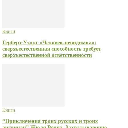
Книги
Герберт Уэллс «Человек-невидимка»:
сверхъестественная способность требует
сверхъестественной ответственности
Книги
“Приключения троих русских и троих
англичан” Жюля Верна. Захватывающие