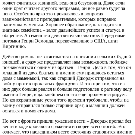
может считаться завидной, ведь она безусловна. Даже если
один брат считает другого неправым, он все равно будет за
него. Особенно ярко это проявлялось в вопросах
взаимодействия с преподавателями, которых исправно
нанимала маменька. Хорошее образование, как водится в
знатных семейства – залог дальнейшего успеха и статуса в
обществе. А семейство действительно знатное. Перед нами
потомки Генри Эсмонда, перекочевавшие в США, штат
Виргинию.
Действо романа не затягивается на описании сельских будней
юношей, а сразу же представляет нам возможность поближе
познакомиться с одним из братьев – Генри. Дело в том, что он
младший из двух братьев и именно ему пришлось остаться
дома с маменькой, так как старший Джордж отправился на
войну против проклятых французов. И это при том, что из
них двух больше рвался и больше подготовлен к ратному делу
именно Генри, в дальнейшем он это еще продемонстрирует.
Но консервативные устои того времени требовали, чтобы на
войну отправился только старший брат, а младший должен
остаться и помогать дома.
Но вот с фронта пришли ужасные вести – Джордж пропал без
вести в ходе кровавого сражения и скорее всего погиб. Это
означает, что наследником всего состояния становится именно