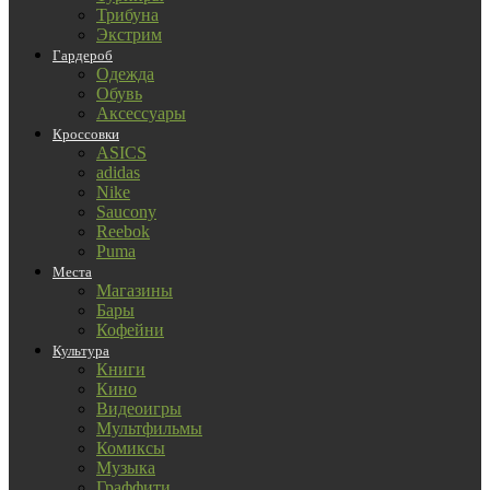
Трибуна
Экстрим
Гардероб
Одежда
Обувь
Аксессуары
Кроссовки
ASICS
adidas
Nike
Saucony
Reebok
Puma
Места
Магазины
Бары
Кофейни
Культура
Книги
Кино
Видеоигры
Мультфильмы
Комиксы
Музыка
Граффити