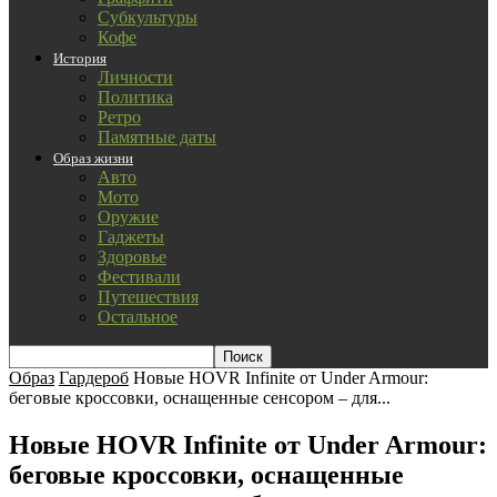
Субкультуры
Кофе
История
Личности
Политика
Ретро
Памятные даты
Образ жизни
Авто
Мото
Оружие
Гаджеты
Здоровье
Фестивали
Путешествия
Остальное
Образ
Гардероб
Новые HOVR Infinite от Under Armour:
беговые кроссовки, оснащенные сенсором – для...
Новые HOVR Infinite от Under Armour:
беговые кроссовки, оснащенные