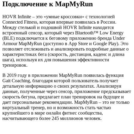
Подключение к
MapMyRun
HOVR Infinite – это «умные кроссовки» с технологией
Connected Fitness, которая впервые появилась в России.
Между стелькой и подошвой HOVR Infinite находится
встроенный сенсор, который через Bluetooth™ Low Energy
(BLE) подключается к беговому приложению бренда Under
Armour MapMyRun (доступно в App Store и Google Play). Это
позволяет отслеживать и анализировать подробные данные о
характеристиках бега (скорость, дистанция, каденс и длина
шага), используя их для повышения эффективности
тренировок.
В 2019 году в приложении MapMyRun появилась функция
Gait Coaching, благодаря которой пользователь получает
детальную информацию о своих результатах. Анализируя
данные, полученные через сенсор, приложение предсказывает
скорость бегуна, предлагает план тренировок на будущее и
дает персональные рекомендации. MapMyRun – это не только
виртуальный тренер, но и возможность стать частью
крупнейшего в мире онлайн фитнес сообщества,
насчитывающего более 245 миллионов человек.