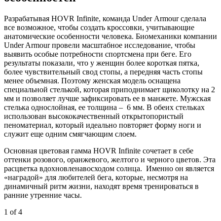
Разрабатывая HOVR Infinite, команда Under Armour cделала
все возможное, чтобы создать кроссовки, учитывающие
анатомические особенности человека. Биомеханики компании
Under Armour провели масштабное исследование, чтобы
выявить особые потребности спортсмена при беге. Его
результаты показали, что у женщин более короткая пятка,
более чувствительный свод стопы, а передняя часть стопы
менее объемная. Поэтому женская модель оснащена
специальной стелькой, которая приподнимает щиколотку на 2
мм и позволяет лучше зафиксировать ее в манжете. Мужская
стелька однослойная, ее толщина – 6 мм. В обеих стельках
использован высококачественный открытопористый
пеноматериал, который идеально повторяет форму ноги и
служит еще одним смягчающим слоем.
Основная цветовая гамма HOVR Infinite сочетает в себе
оттенки розового, оранжевого, желтого и черного цветов. Эта
расцветка вдохновлена ​​восходом солнца. Именно он является
«наградой» для любителей бега, которые, несмотря на
динамичный ритм жизни, находят время тренироваться в
ранние утренние часы.
1
of 4