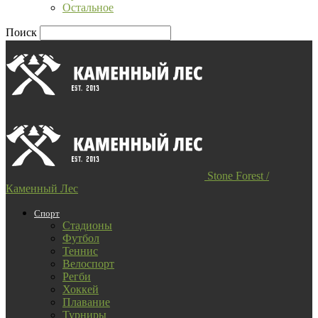
Остальное
Поиск
Stone Forest /
Каменный Лес
Спорт
Стадионы
Футбол
Теннис
Велоспорт
Регби
Хоккей
Плавание
Турниры