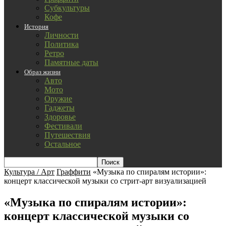
Субкультуры
Кофе
История
Личности
Политика
Ретро
Памятные даты
Образ жизни
Авто
Мото
Оружие
Гаджеты
Здоровье
Фестивали
Путешествия
Остальное
Культура / Арт
Граффити
«Музыка по спиралям истории»:
концерт классической музыки со стрит-арт визуализацией
«Музыка по спиралям истории»:
концерт классической музыки со