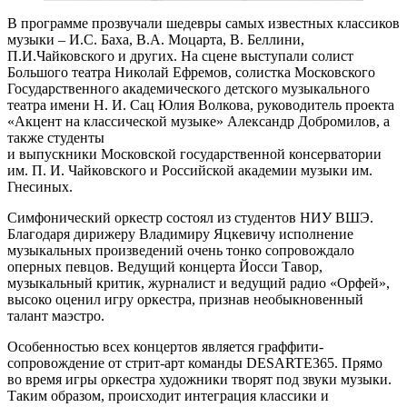
В программе прозвучали шедевры самых известных классиков
музыки – И.С. Баха, В.А. Моцарта, В. Беллини,
П.И.Чайковского и других. На сцене выступали солист
Большого театра Николай Ефремов, солистка Московского
Государственного академического детского музыкального
театра имени Н. И. Сац Юлия Волкова, руководитель проекта
«Акцент на классической музыке» Александр Добромилов, а
также студенты
и выпускники Московской государственной консерватории
им. П. И. Чайковского и Российской академии музыки им.
Гнесиных.
Симфонический оркестр состоял из студентов НИУ ВШЭ.
Благодаря дирижеру Владимиру Яцкевичу исполнение
музыкальных произведений очень тонко сопровождало
оперных певцов. Ведущий концерта Йосси Тавор,
музыкальный критик, журналист и ведущий радио «Орфей»,
высоко оценил игру оркестра, признав необыкновенный
талант маэстро.
Особенностью всех концертов является граффити-
сопровождение от стрит-арт команды DESARTE365. Прямо
во время игры оркестра художники творят под звуки музыки.
Таким образом, происходит интеграция классики и