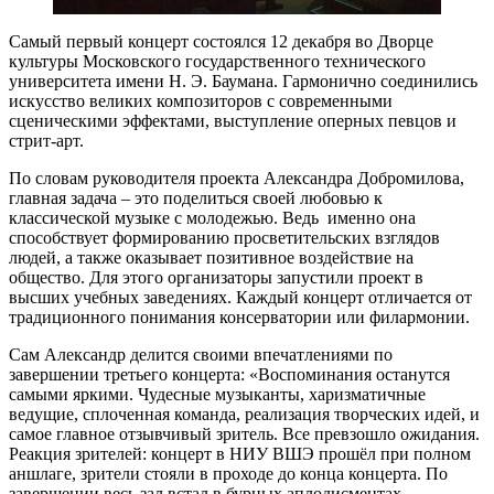
Самый первый концерт состоялся 12 декабря во Дворце
культуры Московского государственного технического
университета имени Н. Э. Баумана. Гармонично соединились
искусство великих композиторов с современными
сценическими эффектами, выступление оперных певцов и
стрит-арт.
По словам руководителя проекта Александра Добромилова,
главная задача – это поделиться своей любовью к
классической музыке с молодежью. Ведь именно она
способствует формированию просветительских взглядов
людей, а также оказывает позитивное воздействие на
общество. Для этого организаторы запустили проект в
высших учебных заведениях. Каждый концерт отличается от
традиционного понимания консерватории или филармонии.
Сам Александр делится своими впечатлениями по
завершении третьего концерта: «Воспоминания останутся
самыми яркими. Чудесные музыканты, харизматичные
ведущие, сплоченная команда, реализация творческих идей, и
самое главное отзывчивый зритель. Все превзошло ожидания.
Реакция зрителей: концерт в НИУ ВШЭ прошёл при полном
аншлаге, зрители стояли в проходе до конца концерта. По
завершении весь зал встал в бурных аплодисментах.