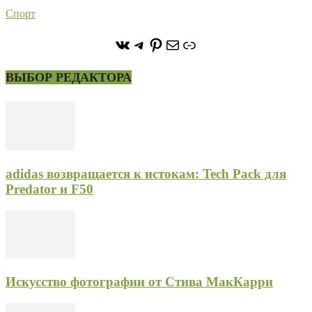
Спорт
https://vk.com/stone_forest_
https://t.me/stoneforest
https://ru.pinterest.com/
Почта
Ссылка
ВЫБОР РЕДАКТОРА
adidas возвращается к истокам: Tech Pack для
Predator и F50
Искусство фотографии от Стива МакКарри