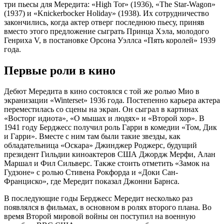
три пьесы для Мередита: «High Tor» (1936), «The Star-Wagon»
(1937) и «Knickerbocker Holiday» (1938). Их сотрудничество
закончились, когда актер отверг последнюю пьесу, приняв
вместо этого предложение сыграть Принца Хэла, молодого
Генриха V, в постановке Орсона Уэллса «Пять королей» 1939
года.
Первые роли в кино
Дебют Мередита в кино состоялся с той же ролью Мио в
экранизации «Winterset» 1936 года. Постепенно карьера актера
переместилась со сцены на экран. Он сыграл в картинах
«Восторг идиота», «О мышах и людях» и «Второй хор». В
1941 году Берджесс получил роль Гарри в комедии «Том, Дик
и Гарри». Вместе с ним там были такие звезды, как
обладательница «Оскара» Джинджер Роджерс, будущий
президент Гильдии киноактеров США Джордж Мерфи, Алан
Маршал и Фил Сильверс. Также стоить отметить «Замок на
Гудзоне» с ролью Стивена Рокфорда и «Доки Сан-
Франциско», где Мередит показал Джонни Барнса.
В последующие годы Берджесс Мередит несколько раз
появлялся в фильмах, в основном в ролях второго плана. Во
время Второй мировой войны он поступил на военную