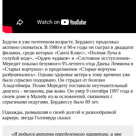
Будучи в уже почтенном возрасте, Берджесс продолжал
активно сниматься. В 1980-е и 90-е годы он сыграл в двадцати
фильмах, среди которых «Санта Клаус», «Полная Луна в
голубой воде», «Орден чудаков» и «Состояние исступления».
Мередит показал безумного 95-летнего отца Джека Леммона в
«Старых ворчунах» и продолжении «Старые ворчуны
разбушевались». Однако здоровье актера к тому времени уже
было серьезно подорвано. Он страдал от болезни
Альцгеймера. Позже Мередиту поставили неутешительный
диагноз – меланома, рак кожи. Он умер 9 сентября 1997 года в
своем доме в Малибу из-за осложнений, связанных с
серьезными недугами. Берджессу было 89 лет.
Однажды, размышляя о своей долгой и разнообразной
карьере, звезда Голливуда сказал:
«Я родился актером определенного характера, и мне