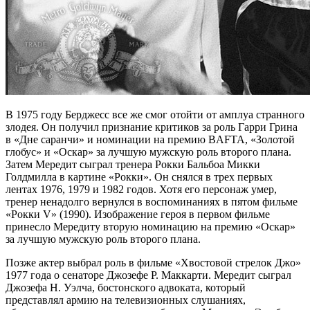
В 1975 году Берджесс все же смог отойти от амплуа странного
злодея. Он получил признание критиков за роль Гарри Грина
в «Дне саранчи» и номинации на премию BAFTA, «Золотой
глобус» и «Оскар» за лучшую мужскую роль второго плана.
Затем Мередит сыграл тренера Рокки Бальбоа Микки
Голдмилла в картине «Рокки». Он снялся в трех первых
лентах 1976, 1979 и 1982 годов. Хотя его персонаж умер,
тренер ненадолго вернулся в воспоминаниях в пятом фильме
«Рокки V» (1990). Изображение героя в первом фильме
принесло Мередиту вторую номинацию на премию «Оскар»
за лучшую мужскую роль второго плана.
Позже актер выбрал роль в фильме «Хвостовой стрелок Джо»
1977 года о сенаторе Джозефе Р. Маккарти. Мередит сыграл
Джозефа Н. Уэлча, бостонского адвоката, который
представлял армию на телевизионных слушаниях,