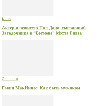
Кино
Актер и режиссер Пол Дано, сыгравший
Загадочника в “Бэтмене” Мэтта Ривза
Личности
Гэвин МакИннес: Как быть мужиком