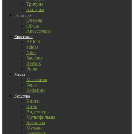
Трибуна
Экстрим
Гардероб
Одежда
Обувь
Аксессуары
Кроссовки
ASICS
adidas
Nike
Saucony
Reebok
Puma
Места
Магазины
Бары
Кофейни
Культура
Книги
Кино
Видеоигры
Мультфильмы
Комиксы
Музыка
Граффити