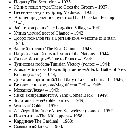
Подлец/The Scoundrel – 1935;
Жених пошел туда/There Goes the Groom – 1937;
Весеннее безумие/Spring Madness – 1938;
Это неопределенное чувство/That Uncertain Feeling –
1941;
Забытая деревня/The Forgotten Village – 1941;
Улица удачи/Street of Chance – 1942;
Добро пожаловать в Британию/A Welcome to Britain –
1943;
Задний стрелок/The Rear Gunner – 1943;
Национальный гимн/Hymn of the Nations – 1944;
Салют, Франция/Salute to France – 1944;
Тунисская победа/Tunisian Victory (голос) – 1944;
Атака! «Битва за Новую Британию»/Attack! Battle of New
Britain (голос) – 1944;
Дневник горничной/The Diary of a Chambermaid – 1946;
Великолепная кукла/Magnificent Doll – 1946;
Мозаика/Jigsaw – 1949;
Янки возвращаются/A Yank Comes Back – 1949;
Золотая стрела/Golden arrow – 1949;
Works of Calder – 1950;
Альберт Швейцер/Albert Schweitzer (голос) – 1957;
Похитители/The Kidnappers – 1958;
Кардинал/The Cardinal – 1963;
Смывайся/Skidoo – 1968;