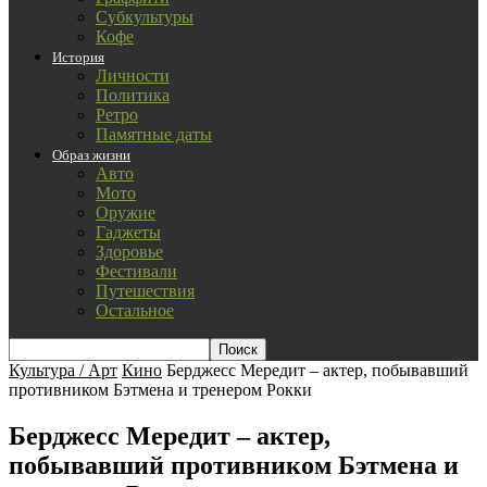
Субкультуры
Кофе
История
Личности
Политика
Ретро
Памятные даты
Образ жизни
Авто
Мото
Оружие
Гаджеты
Здоровье
Фестивали
Путешествия
Остальное
Культура / Арт
Кино
Берджесс Мередит – актер, побывавший
противником Бэтмена и тренером Рокки
Берджесс Мередит – актер,
побывавший противником Бэтмена и