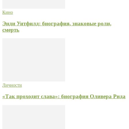
Кино
Энди Уитфилд: биография, знаковые роли,
смерть
Личности
«Так проходит слава»: биография Оливера Рида