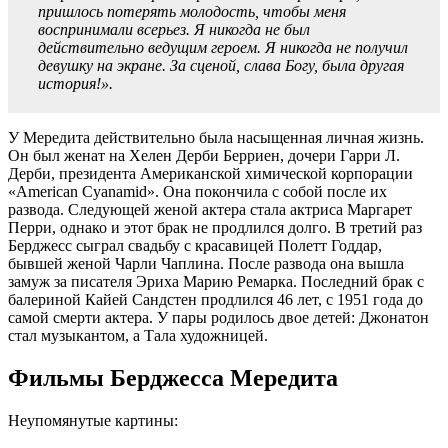
пришлось потерять молодость, чтобы меня
воспринимали всерьез. Я никогда не был
действительно ведущим героем. Я никогда не получил
девушку на экране. За сценой, слава Богу, была другая
история!».
У Мередита действительно была насыщенная личная жизнь.
Он был женат на Хелен Дерби Берриен, дочери Гарри Л.
Дерби, президента Американской химической корпорации
«American Cyanamid». Она покончила с собой после их
развода. Следующей женой актера стала актриса Маргарет
Перри, однако и этот брак не продлился долго. В третий раз
Берджесс сыграл свадьбу с красавицей Полетт Годдар,
бывшей женой Чарли Чаплина. После развода она вышла
замуж за писателя Эриха Марию Ремарка. Последний брак с
балериной Кайей Сандстен продлился 46 лет, с 1951 года до
самой смерти актера. У пары родилось двое детей: Джонатон
стал музыкантом, а Тала художницей.
Фильмы Берджесса Мередита
Неупомянутые картины: