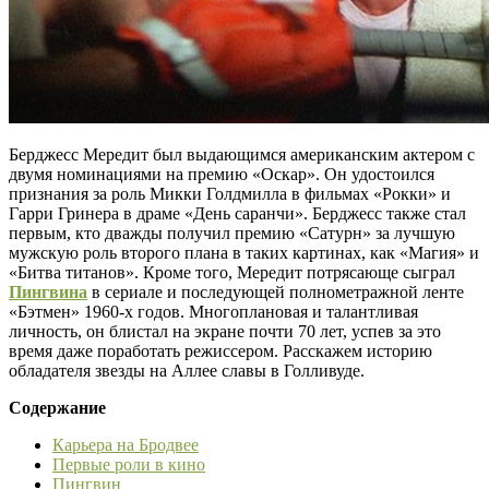
Берджесс Мередит был выдающимся американским актером с
двумя номинациями на премию «Оскар». Он удостоился
признания за роль Микки Голдмилла в фильмах «Рокки» и
Гарри Гринера в драме «День саранчи». Берджесс также стал
первым, кто дважды получил премию «Сатурн» за лучшую
мужскую роль второго плана в таких картинах, как «Магия» и
«Битва титанов». Кроме того, Мередит потрясающе сыграл
Пингвина
в сериале и последующей полнометражной ленте
«Бэтмен» 1960-х годов. Многоплановая и талантливая
личность, он блистал на экране почти 70 лет, успев за это
время даже поработать режиссером. Расскажем историю
обладателя звезды на Аллее славы в Голливуде.
Содержание
Карьера на Бродвее
Первые роли в кино
Пингвин