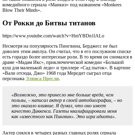
комедийного сериала «Манкиз» под названием «Monkees
Blow Their Minds».
От Рокки до Битвы титанов
https://www.youtube.com/watch?v=HmYBDn1lALo
Несмотря на популярность Пингвина, Берджесс не был
доволен этим амплуа. Он считал, что в его послужном списке
есть гораздо более интересные роли. В то время он снимался в
драме «Мадам Икс», приключенческой комедии «Большой
куш для маленькой леди» и триллере «Сад пыток». В картине
«Вали отсюда, Джо» 1968 года Мередит сыграл отца
персонажа
Элвиса Пресли
.
«Возможно, это принесло мне больше вреда, чем
пользы, – написал актер в своей автобиографии, – но
это оказало влияние. Я думал, что оно имеет
качество Диккенса. Газеты квалифицировали меня
как «известного как Пингвин». Это игра идиота».
Актер снялся в четырех разных главных ролях сериала