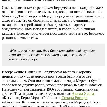
Самым известным персонажем Берджесса до выхода «Рокки»
был Пингвин в сериале «Бэтмен», который шел с 1966-го по
68-й год. Для этой роли Мередит придумал хрюкающий смех.
Дело в том, что он бросил курить двадцать с лишним лет
назад, но его герой должен был держать сигарету с
мундштуком. Дым попадал актеру в горло, и он начинал
кашлять. Вместо того, чтобы постоянно терпеть это, Берджесс
развил кашель в смех:
«На самом деле это был довольно забавный звук для
Пингвина, – сказал позже Мередит, – я больше
походил на утку».
Изображение Пингвина Берджессом было так хорошо
принято, что у сценаристов шоу всегда были наготове
эпизоды с ним. Они постоянно ждали, когда Мередит будет
свободен от других ролей, чтобы предложить ему сниматься.
На волне успеха сериала в 1966 году вышел одноименный
фильм. Там играли те же актеры, включая
Адама Уэста
«Бэтмена», Берта Уорда «Робина» и
Сизара Ромеро
«Джокера». Конечно же, к ним примкнул и Мередит. Позже
он также появился в роли злодея в 1968 году в эпизоде