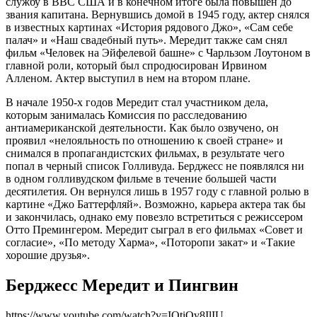
службу в ВВС США и в конечном итоге была повышен до
звания капитана. Вернувшись домой в 1945 году, актер снялся
в известных картинах «История рядового Джо», «Сам себе
палач» и «Наш свадебный путь». Мередит также сам снял
фильм «Человек на Эйфелевой башне» с Чарльзом Лоутоном в
главной роли, который был спродюсирован Ирвином
Алленом. Актер выступил в нем на втором плане.
В начале 1950-х годов Мередит стал участником дела,
которым занималась Комиссия по расследованию
антиамериканской деятельности. Как было озвучено, он
проявил «нелояльность по отношению к своей стране» и
снимался в пропагандистских фильмах, в результате чего
попал в черный список Голливуда. Берджесс не появлялся ни
в одном голливудском фильме в течение большей части
десятилетия. Он вернулся лишь в 1957 году с главной ролью в
картине «Джо Баттерфляй». Возможно, карьера актера так бы
и закончилась, однако ему повезло встретиться с режиссером
Отто Премингером. Мередит сыграл в его фильмах «Совет и
согласие», «По методу Харма», «Поторопи закат» и «Такие
хорошие друзья».
Берджесс Мередит и Пингвин
https://www.youtube.com/watch?v=IOtiQv8IlIU