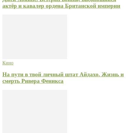
актёр и кавалер ордена Британской империи
Кино
На пути в твой личный штат Айдахо. Жизнь и
смерть Ривера Феникса