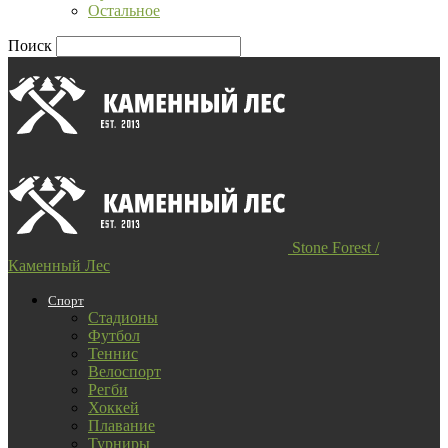
Остальное
Поиск
Stone Forest /
Каменный Лес
Спорт
Стадионы
Футбол
Теннис
Велоспорт
Регби
Хоккей
Плавание
Турниры