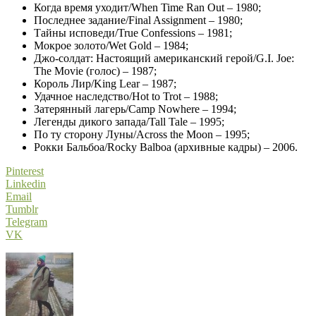
Когда время уходит/When Time Ran Out – 1980;
Последнее задание/Final Assignment – 1980;
Тайны исповеди/True Confessions – 1981;
Мокрое золото/Wet Gold – 1984;
Джо-солдат: Настоящий американский герой/G.I. Joe:
The Movie (голос) – 1987;
Король Лир/King Lear – 1987;
Удачное наследство/Hot to Trot – 1988;
Затерянный лагерь/Camp Nowhere – 1994;
Легенды дикого запада/Tall Tale – 1995;
По ту сторону Луны/Across the Moon – 1995;
Рокки Бальбоа/Rocky Balboa (архивные кадры) – 2006.
Pinterest
Linkedin
Email
Tumblr
Telegram
VK