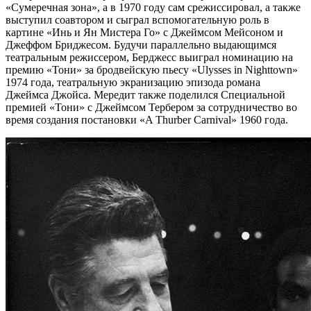
«Сумеречная зона», а в 1970 году сам срежиссировал, а также
выступил соавтором и сыграл вспомогательную роль в
картине «Инь и Ян Мистера Го» с Джеймсом Мейсоном и
Джеффом Бриджесом. Будучи параллельно выдающимся
театральным режиссером, Берджесс выиграл номинацию на
премию «Тони» за бродвейскую пьесу «Ulysses in Nighttown»
1974 года, театральную экранизацию эпизода романа
Джеймса Джойса. Мередит также поделился Специальной
премией «Тони» с Джеймсом Тербером за сотрудничество во
время создания постановки «A Thurber Carnival» 1960 года.