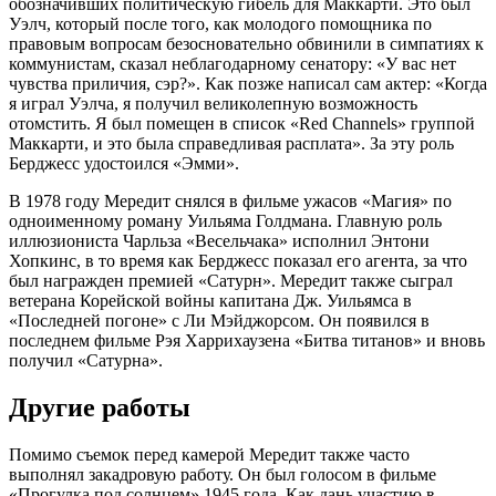
обозначивших политическую гибель для Маккарти. Это был
Уэлч, который после того, как молодого помощника по
правовым вопросам безосновательно обвинили в симпатиях к
коммунистам, сказал неблагодарному сенатору: «У вас нет
чувства приличия, сэр?». Как позже написал сам актер: «Когда
я играл Уэлча, я получил великолепную возможность
отомстить. Я был помещен в список «Red Channels» группой
Маккарти, и это была справедливая расплата». За эту роль
Берджесс удостоился «Эмми».
В 1978 году Мередит снялся в фильме ужасов «Магия» по
одноименному роману Уильяма Голдмана. Главную роль
иллюзиониста Чарльза «Весельчака» исполнил Энтони
Хопкинс, в то время как Берджесс показал его агента, за что
был награжден премией «Сатурн». Мередит также сыграл
ветерана Корейской войны капитана Дж. Уильямса в
«Последней погоне» с Ли Мэйджорсом. Он появился в
последнем фильме Рэя Харрихаузена «Битва титанов» и вновь
получил «Сатурна».
Другие работы
Помимо съемок перед камерой Мередит также часто
выполнял закадровую работу. Он был голосом в фильме
«Прогулка под солнцем» 1945 года. Как дань участию в