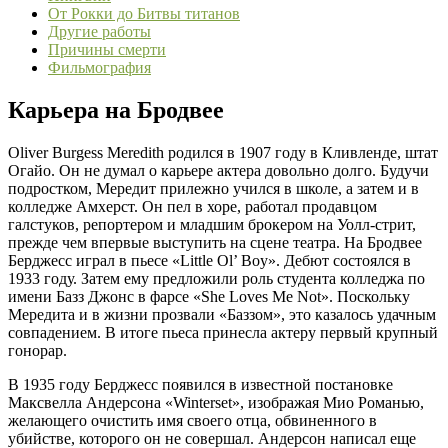
От Рокки до Битвы титанов
Другие работы
Причины смерти
Фильмография
Карьера на Бродвее
Oliver Burgess Meredith родился в 1907 году в Кливленде, штат
Огайо. Он не думал о карьере актера довольно долго. Будучи
подростком, Мередит прилежно учился в школе, а затем и в
колледже Амхерст. Он пел в хоре, работал продавцом
галстуков, репортером и младшим брокером на Уолл-стрит,
прежде чем впервые выступить на сцене театра. На Бродвее
Берджесс играл в пьесе «Little Ol’ Boy». Дебют состоялся в
1933 году. Затем ему предложили роль студента колледжа по
имени Базз Джонс в фарсе «She Loves Me Not». Поскольку
Мередита и в жизни прозвали «Баззом», это казалось удачным
совпадением. В итоге пьеса принесла актеру первый крупный
гонорар.
В 1935 году Берджесс появился в известной постановке
Максвелла Андерсона «Winterset», изображая Мио Романью,
желающего очистить имя своего отца, обвиненного в
убийстве, которого он не совершал. Андерсон написал еще