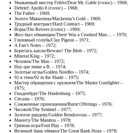
Уважаемый мистер Гейбл/Dear Mr. Gable (голос) – 1968;
Debrief: Apollo 8 (голос) – 1968;
The Father – 1969;
Золото Маккенны/Mackenna’s Gold – 1969;
Трудный контракт/Hard Contract – 1969;
Воры/The Reivers (голос) – 1969;
Жил был обманщик/There Was a Crooked Man… – 1970;
Глиняный голубь/Clay Pigeon – 1971;
A Fan’s Notes – 1972;
Берегись капли/Beware! The Blob – 1972;
Mineral King – 1972;
Человек/The Man – 1972;
Hay que matar a B. – 1974;
Золотые иглы/Golden Needles – 1974;
92 в тени/92 in the Shade – 1975;
Мастер обращения с оружием/The Master Gunfighter –
1975;
Гинденбург/The Hindenburg – 1975;
Circasia – 1976;
Сожженные приношения/Burnt Offerings – 1976;
Часовой/The Sentinel – 1977;
Золотое рандеву/Golden Rendezvous – 1977;
Маниту/The Manitou – 1978;
Грязная игра/Foul Play – 1978;
Великий банк обмана/The Great Bank Hoax – 1978;