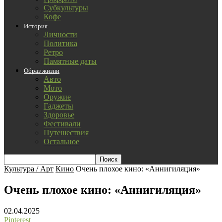
Субкультуры
Кофе
История
Личности
Политика
Ретро
Памятные даты
Образ жизни
Авто
Мото
Оружие
Гаджеты
Здоровье
Фестивали
Путешествия
Остальное
Культура / Арт
Кино
Очень плохое кино: «Аннигиляция»
Очень плохое кино: «Аннигиляция»
02.04.2025
Pinterest