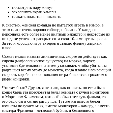
посмотреть пару минут
захлопнуть экран камеры
плакать-плакать-паниковать
К счастью, женская команда не пытается играть в Рэмбо, в
этом плане очень хорошо соблюден баланс. У каждого
персонажа есть более менее внятный характер и некоторые из
них даже успевают раскрыться за свои 10-и минутные роли.
За это и хорошую игру актеров я ставлю фильму жирный
плюс.
Сюжет нельзя назвать динамичным, скорее он действует как
сирена (мифологическое существо) на моряка, чарует,
усыпляет бдительность, а затем утаскивает, чтобы убить. Ты
радуешься всему этому до момента, когда плавно набирающий
скорость корабль повествования не разбивается с грохотом о
рифы концовки.
Что там было? Друзья, я не знаю, как описать, но если бы в
конце была эта пресловутая белая комната с кучей мониторов
и Морганом Фрименом, который объясняет суть фильма, то
это было бы в сотню раз лучше. Тут же мы вместо белой
комнаты получаем маяк, вместо мониторов – камеру, а вместо
мистера Фримена – летающий бублик и безмолвного