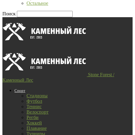
Остальное
Поиск
Stone Forest /
Каменный Лес
Спорт
Стадионы
Футбол
Теннис
Велоспорт
Регби
Хоккей
Плавание
Турниры