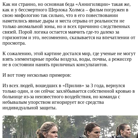
Как ни странно, но основная беда «Аннигиляции» такая же,
как и у бессмертного Шерлока Холмса – фильм погружен в
свою мифологию так сильно, что в его повествовании
наметились явные дыры и места отрыва от реальности не
только аномальной зоны, но и всех причинно следственных
связей. Порой логика остается маячить где-то далеко за
горизонтом и это, несомненно, сказывается на впечатлении от
просмотра.
К сожалению, этой картине достался мир, где ученые не могут
взять элементарные пробы воздуха, воды, почвы, а режиссер
не в состоянии нанять приличных консультантов.
И вот тому несколько примеров:
Из всех людей, вошедших в «Прилив» за 3 года, вернулся
только один, и он сейчас захлёбывается собственной кровью в
больнице из-за неизвестного воздействия, но команда с
небывалым упорством игнорирует все средства
индивидуальной защиты.