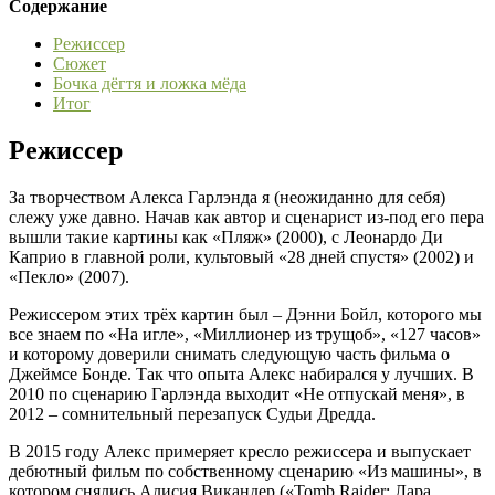
Содержание
Режиссер
Сюжет
Бочка дёгтя и ложка мёда
Итог
Режиссер
За творчеством Алекса Гарлэнда я (неожиданно для себя)
слежу уже давно. Начав как автор и сценарист из-под его пера
вышли такие картины как «Пляж» (2000), с Леонардо Ди
Каприо в главной роли, культовый «28 дней спустя» (2002) и
«Пекло» (2007).
Режиссером этих трёх картин был – Дэнни Бойл, которого мы
все знаем по «На игле», «Миллионер из трущоб», «127 часов»
и которому доверили снимать следующую часть фильма о
Джеймсе Бонде. Так что опыта Алекс набирался у лучших. В
2010 по сценарию Гарлэнда выходит «Не отпускай меня», в
2012 – сомнительный перезапуск Судьи Дредда.
В 2015 году Алекс примеряет кресло режиссера и выпускает
дебютный фильм по собственному сценарию «Из машины», в
котором снялись Алисия Викандер («Tomb Raider: Лара