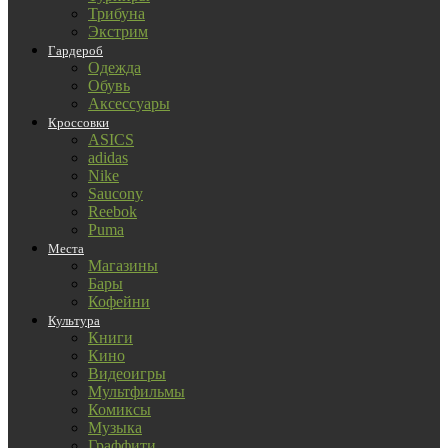
Трибуна
Экстрим
Гардероб
Одежда
Обувь
Аксессуары
Кроссовки
ASICS
adidas
Nike
Saucony
Reebok
Puma
Места
Магазины
Бары
Кофейни
Культура
Книги
Кино
Видеоигры
Мультфильмы
Комиксы
Музыка
Граффити