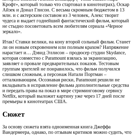
Крофт», который только что стартовал в кинотеатрах), Оскар
Айзек и Донал Глисон. С весьма скромным бюджетом в 13
млн. и с актерским составом из 3 человек, Алекс творит
чудеса и выдает годнейший фантастический фильм, который
не стыдно посоветовать всем любителям сериала «Черное
зеркало».
Итак! Ставки велики, на кону второй сольный фильм. Станет
ли он новым откровением или полным крахом? Напряжение
нарастает и… Дэвид Эллисон – продюсер студии Skydance,
которая совместно с Paramount взялась за экранизацию,
заявляет о провале предварительных показов. Тестовым
группам зрителей не понравилось, что фильм получился
слишком сложным, а персонаж Натали Портман –
отталкивающим. Осознавая риски, Paramount решили не
вкладывать в исправление фильма дополнительные средства
и передать права на показ в мире стриминговому сервису
Netflix, который выложит картину уже через 17 дней после
премьеры в кинотеатрах США.
Сюжет
За основу сюжета взята одноименная книга Джеффа
Вандермеера, однако, по отзывам критиков можно судить, что