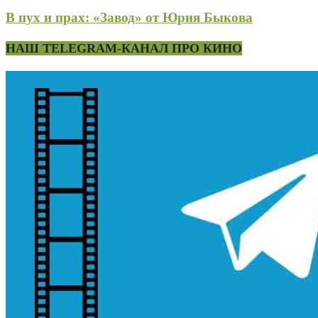
В пух и прах: «Завод» от Юрия Быкова
НАШ TELEGRAM-КАНАЛ ПРО КИНО