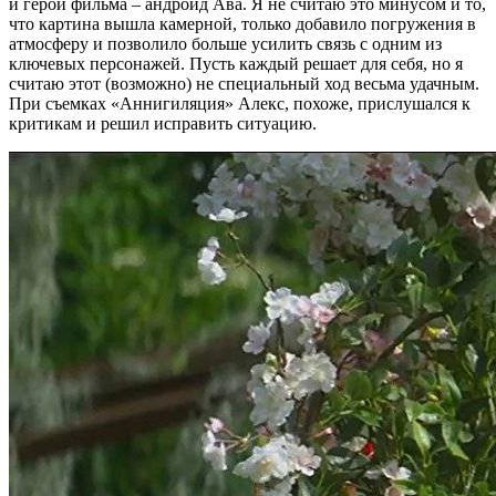
и герой фильма – андройд Ава. Я не считаю это минусом и то,
что картина вышла камерной, только добавило погружения в
атмосферу и позволило больше усилить связь с одним из
ключевых персонажей. Пусть каждый решает для себя, но я
считаю этот (возможно) не специальный ход весьма удачным.
При съемках «Аннигиляция» Алекс, похоже, прислушался к
критикам и решил исправить ситуацию.