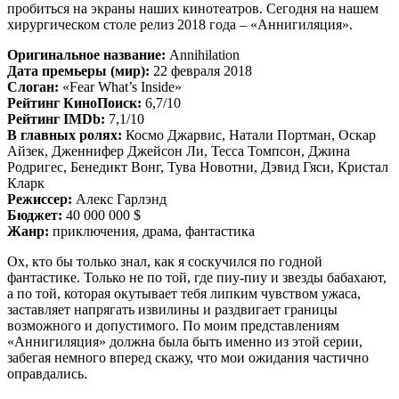
пробиться на экраны наших кинотеатров. Сегодня на нашем
хирургическом столе релиз 2018 года – «Аннигиляция».
Оригинальное название:
Annihilation
Дата премьеры (мир):
22 февраля 2018
Слоган:
«Fear What’s Inside»
Рейтинг КиноПоиск:
6,7/10
Рейтинг IMDb:
7,1/10
В главных ролях:
Космо Джарвис, Натали Портман, Оскар
Айзек, Дженнифер Джейсон Ли, Тесса Томпсон, Джина
Родригес, Бенедикт Вонг, Тува Новотни, Дэвид Гяси, Кристал
Кларк
Режиссер:
Алекс Гарлэнд
Бюджет:
40 000 000 $
Жанр:
приключения, драма, фантастика
Ох, кто бы только знал, как я соскучился по годной
фантастике. Только не по той, где пиу-пиу и звезды бабахают,
а по той, которая окутывает тебя липким чувством ужаса,
заставляет напрягать извилины и раздвигает границы
возможного и допустимого. По моим представлениям
«Аннигиляция» должна была быть именно из этой серии,
забегая немного вперед скажу, что мои ожидания частично
оправдались.