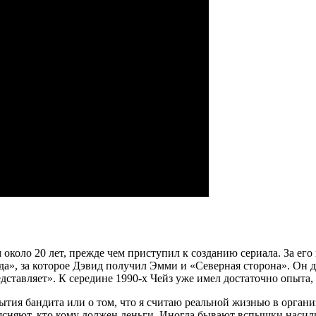
коло 20 лет, прежде чем приступил к созданию сериала. За его 
а», за которое Дэвид получил Эмми и «Северная сторона». Он де
дставляет». К середине 1990-х Чейз уже имел достаточно опыта,
 бытия бандита или о том, что я считаю реальной жизнью в орга
ыясняют, кто кому должен деньги. Иногда бывают вспышки насили