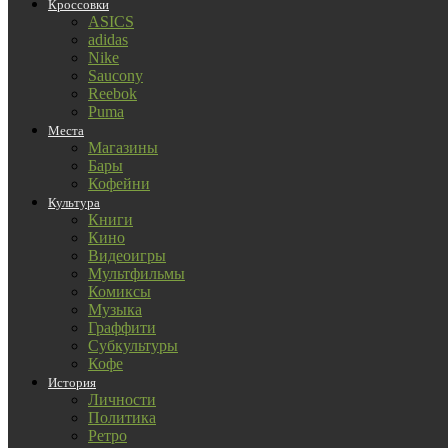
Кроссовки
ASICS
adidas
Nike
Saucony
Reebok
Puma
Места
Магазины
Бары
Кофейни
Культура
Книги
Кино
Видеоигры
Мультфильмы
Комиксы
Музыка
Граффити
Субкультуры
Кофе
История
Личности
Политика
Ретро