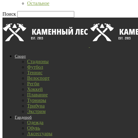
Остальное
Поиск
Спорт
Стадионы
Футбол
Теннис
Велоспорт
Регби
Хоккей
Плавание
Турниры
Трибуна
Экстрим
Гардероб
Одежда
Обувь
Аксессуары