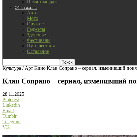
Памятные даты
Образ жизни
Авто
Мото
Оружие
Гаджеты
Здоровье
Фестивали
Путешествия
Остальное
Культура / Арт
Кино
Клан Сопрано – сериал, изменивший поня
Клан Сопрано – сериал, изменивший по
28.11.2025
Pinterest
Linkedin
Email
Tumblr
Telegram
VK