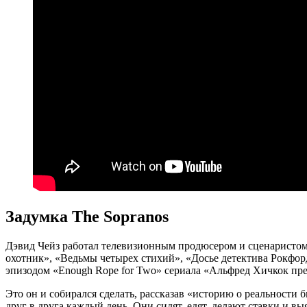
Задумка The Sopranos
Дэвид Чейз работал телевизионным продюсером и сценаристом о
охотник», «Ведьмы четырех стихий», «Досье детектива Рокфорд
эпизодом «Enough Rope for Two» сериала «Альфред Хичкок пре
Это он и собирался сделать, рассказав «историю о реальности
друг в друга каждый день. Они сидят, едят, делают ставки и в