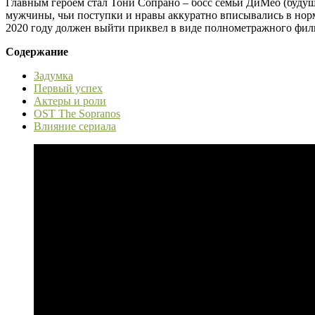
Главным героем стал Тони Сопрано – босс семьи ДиМео (буду
мужчины, чьи поступки и нравы аккуратно вписывались в норм
2020 году должен выйти приквел в виде полнометражного фильм
Содержание
Задумка
Первый успех
Актеры и роли
OST The Sopranos
Влияние сериала