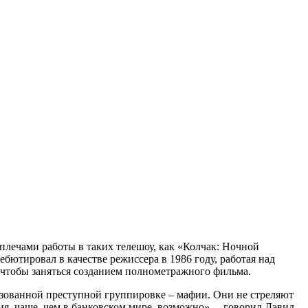
плечами работы в таких телешоу, как «Колчак: Ночной
бютировал в качестве режиссера в 1986 году, работая над
 чтобы заняться созданием полнометражного фильма.
низованной преступной группировке – мафии. Они не стреляют
я, чаще, чем в банковском мире, возможно», – говорил Дэвид.