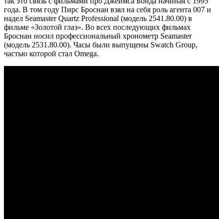
так это связь с фильмами про Джеймса Бонда начиная с 1995
года. В том году Пирс Броснан взял на себя роль агента 007 и
надел Seamaster Quartz Professional (модель 2541.80.00) в
фильме «Золотой глаз». Во всех последующих фильмах
Броснан носил профессиональный хронометр Seamaster
(модель 2531.80.00). Часы были выпущены Swatch Group,
частью которой стал Omega.