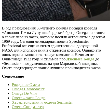
В год празднования 50-летнего юбилея посадки корабля
«Аполлон-11» на Луну швейцарский бренд Omega вспомнил
о своих первых часах, которые носили астронавты в далеком
1969 году. Сегодня легендарная модель Speedmaster
Professional все еще является единственной, допущенной
NASA для использования в открытом космосе. Однако это
лишь одна из множества заслуг компании. Начиная от
Олимпиады 1932 года и фильмов про
Джеймса Бонда
до
«Seamaster», погруженных на дно Марианской впадины,
Омега подтверждает звание лучшего производителя часов.
Содержание
Рождение Омега
Omega Chronometer
Omega De Ville
Омега – часы Бонда
Характеристики и модели Seamaster
Омега Спидмастер