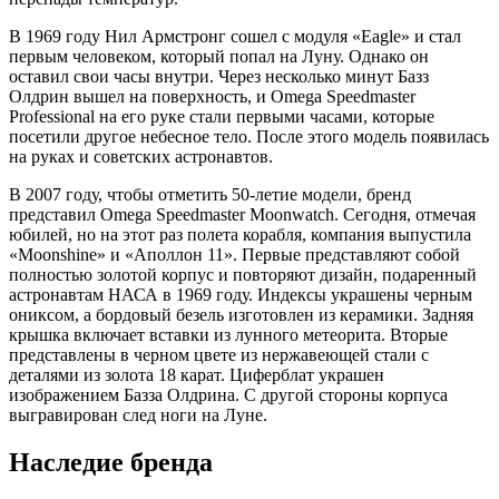
В 1969 году Нил Армстронг сошел с модуля «Eagle» и стал
первым человеком, который попал на Луну. Однако он
оставил свои часы внутри. Через несколько минут Базз
Олдрин вышел на поверхность, и Omega Speedmaster
Professional на его руке стали первыми часами, которые
посетили другое небесное тело. После этого модель появилась
на руках и советских астронавтов.
В 2007 году, чтобы отметить 50-летие модели, бренд
представил Omega Speedmaster Moonwatch. Сегодня, отмечая
юбилей, но на этот раз полета корабля, компания выпустила
«Moonshine» и «Аполлон 11». Первые представляют собой
полностью золотой корпус и повторяют дизайн, подаренный
астронавтам НАСА в 1969 году. Индексы украшены черным
ониксом, а бордовый безель изготовлен из керамики. Задняя
крышка включает вставки из лунного метеорита. Вторые
представлены в черном цвете из нержавеющей стали с
деталями из золота 18 карат. Циферблат украшен
изображением Базза Олдрина. С другой стороны корпуса
выгравирован след ноги на Луне.
Наследие бренда