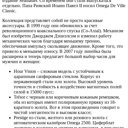
издание Seamaster. Со временем они стали выпускаться
отдельно. Папа Римский Иоанн Павел II носил Omega De Ville
Classic.
Коллекция представляет собой не просто красивые
аксессуары. В 1999 году они обновились за счет
революционного коаксиального спуска (Co-Axial). Механизм
был изобретен Джорджем Дэниэлсом и изменил работу
механических часов благодаря меньшему трению,
обеспечивая импульсу скользящее движение. Кроме того, это
привело к меньшему износу. В 2007 году линейка была
расширена и теперь предлагает большой выбор часов для
мужчин и женщин:
Hour Vision – сложная модель с устойчивым к
царапинам сапфировым стеклом. Корпус из
нержавеющей стали или золота. Высокий уровень
точности и стойкость к воздействию магнитных полей
силой в 15000 гаусс;
Trésor с черным или коричневым кожаным ремешком,
оба из которых имеют полированную пряжку из 18-
каратного золота. Все в этом произведении говорит о
чистой элегантности и высоком классе;
Prestige из стали, желтого или розового золота с
автоматическим калибром Omega 2500. Циферблат
доступен в различных цветовых вариантах, в том числе