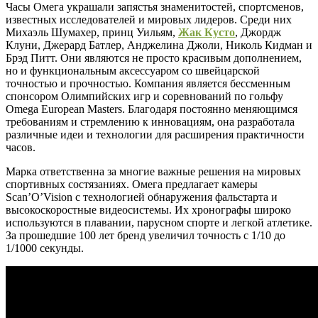
Часы Омега украшали запястья знаменитостей, спортсменов,
известных исследователей и мировых лидеров. Среди них
Михаэль Шумахер, принц Уильям,
Жак Кусто
, Джордж
Клуни, Джерард Батлер, Анджелина Джоли, Николь Кидман и
Брэд Питт. Они являются не просто красивым дополнением,
но и функциональным аксессуаром со швейцарской
точностью и прочностью. Компания является бессменным
спонсором Олимпийских игр и соревнований по гольфу
Omega European Masters. Благодаря постоянно меняющимся
требованиям и стремлению к инновациям, она разработала
различные идеи и технологии для расширения практичности
часов.
Марка ответственна за многие важные решения на мировых
спортивных состязаниях. Омега предлагает камеры
Scan’O’Vision c технологией обнаружения фальстарта и
высокоскоростные видеосистемы. Их хронографы широко
используются в плавании, парусном спорте и легкой атлетике.
За прошедшие 100 лет бренд увеличил точность с 1/10 до
1/1000 секунды.