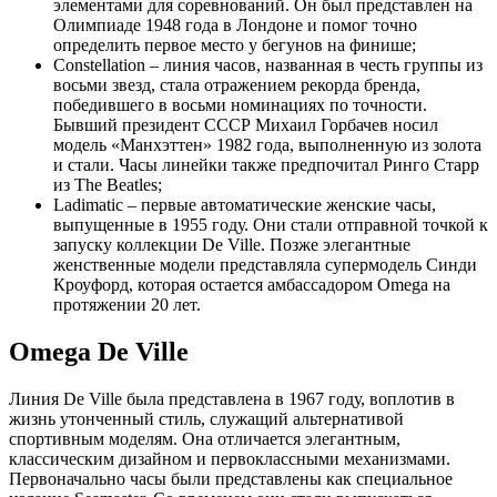
элементами для соревнований. Он был представлен на
Олимпиаде 1948 года в Лондоне и помог точно
определить первое место у бегунов на финише;
Сonstellation – линия часов, названная в честь группы из
восьми звезд, стала отражением рекорда бренда,
победившего в восьми номинациях по точности.
Бывший президент СССР Михаил Горбачев носил
модель «Манхэттен» 1982 года, выполненную из золота
и стали. Часы линейки также предпочитал Ринго Старр
из The Beatles;
Ladimatic – первые автоматические женские часы,
выпущенные в 1955 году. Они стали отправной точкой к
запуску коллекции De Ville. Позже элегантные
женственные модели представляла супермодель Синди
Кроуфорд, которая остается амбассадором Omega на
протяжении 20 лет.
Omega De Ville
Линия De Ville была представлена в 1967 году, воплотив в
жизнь утонченный стиль, служащий альтернативой
спортивным моделям. Она отличается элегантным,
классическим дизайном и первоклассными механизмами.
Первоначально часы были представлены как специальное