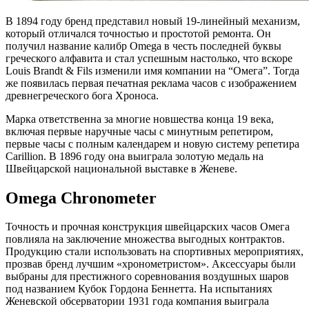
В 1894 году бренд представил новый 19-линейный механизм,
который отличался точностью и простотой ремонта. Он
получил название калибр Omega в честь последней буквы
греческого алфавита и стал успешным настолько, что вскоре
Louis Brandt & Fils изменили имя компании на “Омега”. Тогда
же появилась первая печатная реклама часов с изображением
древнегреческого бога Хроноса.
Марка ответственна за многие новшества конца 19 века,
включая первые наручные часы с минутным репетиром,
первые часы с полным календарем и новую систему репетира
Carillion. В 1896 году она выиграла золотую медаль на
Швейцарской национальной выставке в Женеве.
Omega Chronometer
Точность и прочная конструкция швейцарских часов Омега
повлияла на заключение множества выгодных контрактов.
Продукцию стали использовать на спортивных мероприятиях,
прозвав бренд лучшим «хронометристом». Аксессуары были
выбраны для престижного соревнования воздушных шаров
под названием Кубок Гордона Беннетта. На испытаниях
Женевской обсерватории 1931 года компания выиграла