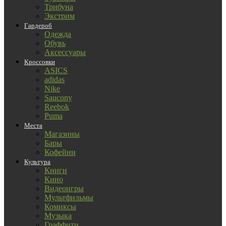
Трибуна
Экстрим
Гардероб
Одежда
Обувь
Аксессуары
Кроссовки
ASICS
adidas
Nike
Saucony
Reebok
Puma
Места
Магазины
Бары
Кофейни
Культура
Книги
Кино
Видеоигры
Мультфильмы
Комиксы
Музыка
Граффити