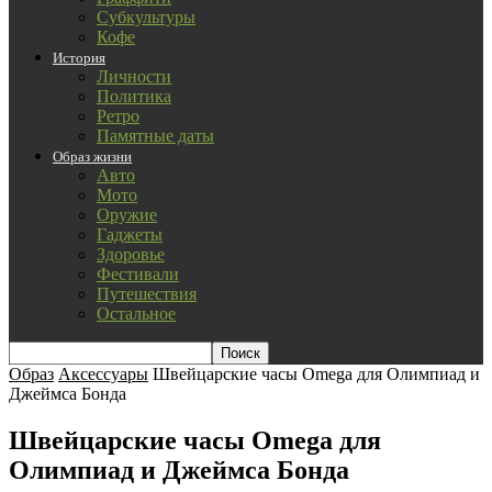
Субкультуры
Кофе
История
Личности
Политика
Ретро
Памятные даты
Образ жизни
Авто
Мото
Оружие
Гаджеты
Здоровье
Фестивали
Путешествия
Остальное
Образ
Аксессуары
Швейцарские часы Omega для Олимпиад и
Джеймса Бонда
Швейцарские часы Omega для
Олимпиад и Джеймса Бонда