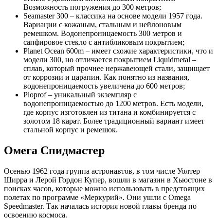
Возможность погружения до 300 метров;
Seamaster 300 – классика на основе модели 1957 года.
Вариации с кожаным, стальным и нейлоновым
ремешком. Водонепроницаемость 300 метров и
сапфировое стекло с антибликовым покрытием;
Planet Ocean 600m – имеет схожие характеристики, что и
модели 300, но отличается покрытием Liquidmetal –
сплав, который прочнее нержавеющей стали, защищает
от коррозии и царапин. Как понятно из названия,
водонепроницаемость увеличена до 600 метров;
Ploprof – уникальный экземпляр с
водонепроницаемостью до 1200 метров. Есть модели,
где корпус изготовлен из титана и комбинируется с
золотом 18 карат. Более традиционный вариант имеет
стальной корпус и ремешок.
Омега Спидмастер
Осенью 1962 года группа астронавтов, в том числе Уолтер
Ширра и Лерой Гордон Купер, вошли в магазин в Хьюстоне в
поисках часов, которые можно использовать в предстоящих
полетах по программе «Меркурий». Они ушли с Omega
Speedmaster. Так началась история новой главы бренда по
освоению космоса.