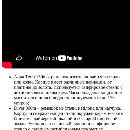
Aqua Terra 150m – ремешок изготавливается из стали
или кожи. Корпус имеет различные вариации, от
платины до золота. Используется сапфировое стекло с
антибликовым покрытием. Часы обладают защитой от
магнитного поля и водонепроницаемостью до 150
метров;
Diver 300m – ремешок из стали, нейлона или каучука.
Корпус из нержавеющей стали окружен керамическим
безелем с дайверской шкалой из Ceragold или белой
эмали. Установлен гелиевый клапан и сапфировое
стекло с двойным антибликовым покрытием.