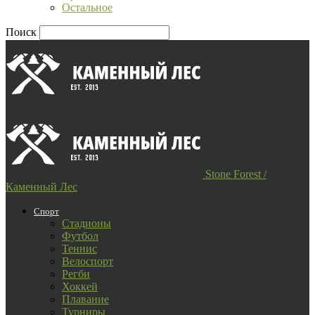
Остальное
Поиск
Stone Forest /
Каменный Лес
Спорт
Стадионы
Футбол
Теннис
Велоспорт
Регби
Хоккей
Плавание
Турниры