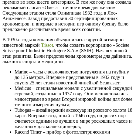
премию во всех шести категориях. В том же году она создала
рекламный слоган «Омега – точное время для жизни».
Следующим этапом стала Олимпиада 1932 года в Лос-
Анджелесе. Завод предоставил 30 сертифицированных
хронометров, и впервые в истории игр одному бренду было
предложено рассчитывать время всех событий.
В 1930-е годы компания объединилась с другой всемирно
известной маркой
Tissot
, чтобы создать корпорацию «Societe
Suisse pour l’Industrie Horlogere S.A.» (SSIH). Начался новый
этап развития. Были представлены хронометры для дайвинга,
лыжного спорта и медицины:
Marine – часы с возможностью погружения на глубину
до 135 метров. Впервые представлены в 1932 году и
спустя 25 лет стали известной линейкой Seamaster;
Medicus – специальные модели с увеличенной секундой
стрелкой, созданные в 1937 году. Они использовались
медсестрами во время Второй мировой войны для более
точного измерения пульса;
Tubogas – дизайнерский аксессуар из розового золота 18
карат. Впервые созданный в 1946 году, он до сих пор
считается одними из лучших в мире роскошных часов и
желанным для коллекционеров;
Racend Timer – прибор с фотоэлектрическими