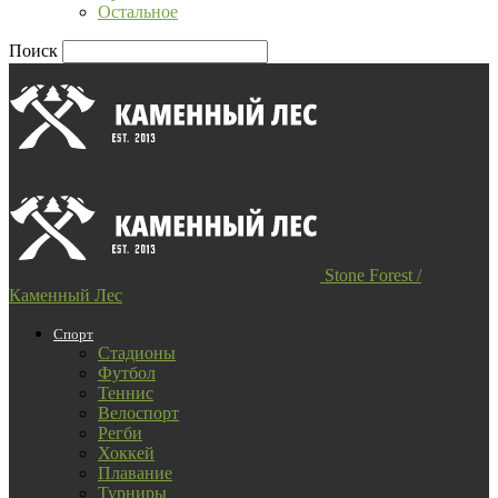
Остальное
Поиск
Stone Forest /
Каменный Лес
Спорт
Стадионы
Футбол
Теннис
Велоспорт
Регби
Хоккей
Плавание
Турниры