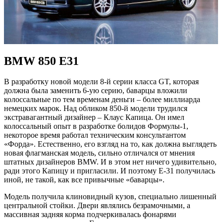
BMW 850 Е31
В разработку новой модели 8-й серии класса GT, которая
должна была заменить 6-ую серию, баварцы вложили
колоссальные по тем временам деньги – более миллиарда
немецких марок. Над обликом 850-й модели трудился
экстравагантный дизайнер – Клаус Капица. Он имел
колоссальный опыт в разработке болидов Формулы-1,
некоторое время работал техническим консультантом
«Форда». Естественно, его взгляд на то, как должна выглядеть
новая флагманская модель, сильно отличался от мнения
штатных дизайнеров BMW. И в этом нет ничего удивительно,
ради этого Капицу и пригласили. И поэтому Е-31 получилась
иной, не такой, как все привычные «баварцы».
Модель получила клиновидный кузов, специально лишенный
центральной стойки. Двери являлись безрамочными, а
массивная задняя корма подчеркивалась фонарями