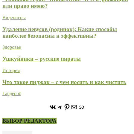
или право имею?
Видеоигры
Удаление невусов (родинок): Какие способы
наиболее безопасны и эффективны?
Здоровье
Ушкуйники – русские пираты
История
Что такое пиджак – с чем носить и как чистить
Гардероб
https://vk.com/stone_forest_
https://t.me/stoneforest
https://ru.pinterest.com/
Почта
Ссылка
ВЫБОР РЕДАКТОРА