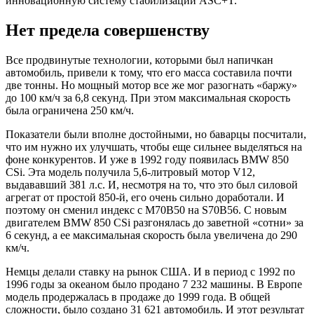
инновационную систему стабилизации ASC+T.
Нет предела совершенству
Все продвинутые технологии, которыми был напичкан
автомобиль, привели к тому, что его масса составила почти
две тонны. Но мощный мотор все же мог разогнать «баржу»
до 100 км/ч за 6,8 секунд. При этом максимальная скорость
была ограничена 250 км/ч.
Показатели были вполне достойными, но баварцы посчитали,
что им нужно их улучшать, чтобы еще сильнее выделяться на
фоне конкурентов. И уже в 1992 году появилась BMW 850
CSi. Эта модель получила 5,6-литровый мотор V12,
выдававший 381 л.с. И, несмотря на то, что это был силовой
агрегат от простой 850-й, его очень сильно доработали. И
поэтому он сменил индекс с M70B50 на S70B56. С новым
двигателем BMW 850 CSi разгонялась до заветной «сотни» за
6 секунд, а ее максимальная скорость была увеличена до 290
км/ч.
Немцы делали ставку на рынок США. И в период с 1992 по
1996 годы за океаном было продано 7 232 машины. В Европе
модель продержалась в продаже до 1999 года. В общей
сложности, было создано 31 621 автомобиль. И этот результат