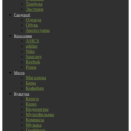
Трибуна
Экстрим
Гардероб
Одежда
Обувь
Аксессуары
Кроссовки
ASICS
adidas
Nike
Saucony
Reebok
Puma
Места
Магазины
Бары
Кофейни
Культура
Книги
Кино
Видеоигры
Мультфильмы
Комиксы
Музыка
Граффити