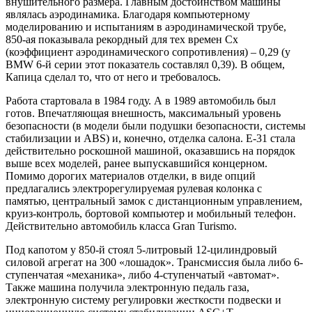
внушительного размера. Главным достоинством машины
являлась аэродинамика. Благодаря компьютерному
моделированию и испытаниям в аэродинамической трубе,
850-ая показывала рекордный для тех времен Сх
(коэффициент аэродинамического сопротивления) – 0,29 (у
BMW 6-й серии этот показатель составлял 0,39). В общем,
Капица сделал то, что от него и требовалось.
Работа стартовала в 1984 году. А в 1989 автомобиль был
готов. Впечатляющая внешность, максимальный уровень
безопасности (в модели были подушки безопасности, системы
стабилизации и ABS) и, конечно, отделка салона. Е-31 стала
действительно роскошной машиной, оказавшись на порядок
выше всех моделей, ранее выпускавшийся концерном.
Помимо дорогих материалов отделки, в виде опций
предлагались электрорегулируемая рулевая колонка с
памятью, центральный замок с дистанционным управлением,
круиз-контроль, бортовой компьютер и мобильный телефон.
Действительно автомобиль класса Gran Turismo.
Под капотом у 850-й стоял 5-литровый 12-цилиндровый
силовой агрегат на 300 «лошадок». Трансмиссия была либо 6-
ступенчатая «механика», либо 4-ступенчатый «автомат».
Также машина получила электронную педаль газа,
электронную систему регулировки жесткости подвески и