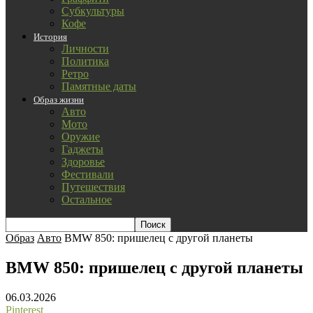
Субкультуры
Кофе
История
Личности
Политика
Ретро
Памятные даты
Образ жизни
Авто
Мото
Оружие
Гаджеты
Здоровье
Фестивали
Путешествия
Остальное
Образ
Авто
BMW 850: пришелец с другой планеты
BMW 850: пришелец с другой планеты
06.03.2026
Pinterest