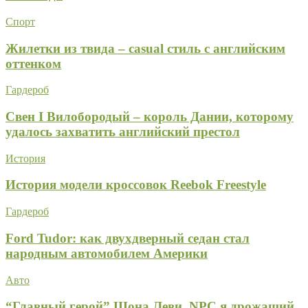
Спорт
Жилетки из твида – casual стиль с английским
оттенком
Гардероб
Свен I Вилобородый – король Дании, которому
удалось захватить английский престол
История
История модели кроссовок Reebok Freestyle
Гардероб
Ford Tudor: как двухдверный седан стал
народным автомобилем Америки
Авто
“Главный герой” Шона Леви. NPC я дрожащий