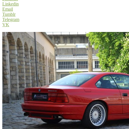
Linkedin
Email
Tumblr
Telegram
VK