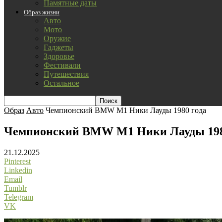
Памятные даты
Образ жизни
Авто
Мото
Оружие
Гаджеты
Здоровье
Фестивали
Путешествия
Остальное
Образ
Авто
Чемпионский BMW M1 Ники Лауды 1980 года
Чемпионский BMW M1 Ники Лауды 198
21.12.2025
Pinterest
Linkedin
Email
Tumblr
Telegram
VK