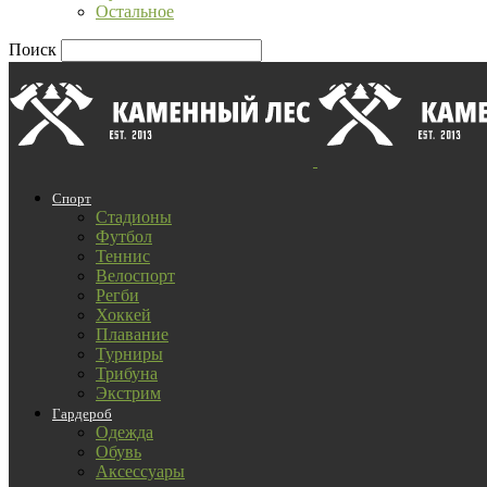
Остальное
Поиск
Спорт
Стадионы
Футбол
Теннис
Велоспорт
Регби
Хоккей
Плавание
Турниры
Трибуна
Экстрим
Гардероб
Одежда
Обувь
Аксессуары