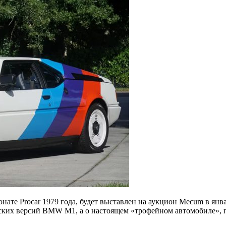
онате Procar 1979 года, будет выставлен на аукцион Mecum в янв
одских версий BMW M1, а о настоящем «трофейном автомобиле»,