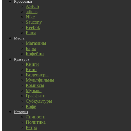
Кроссовки
ASICS
adidas
Nike
Saucony
Reebok
Puma
Места
Магазины
Бары
Кофейни
Культура
Книги
Кино
Видеоигры
Мультфильмы
Комиксы
Музыка
Граффити
Субкультуры
Кофе
История
Личности
Политика
Ретро