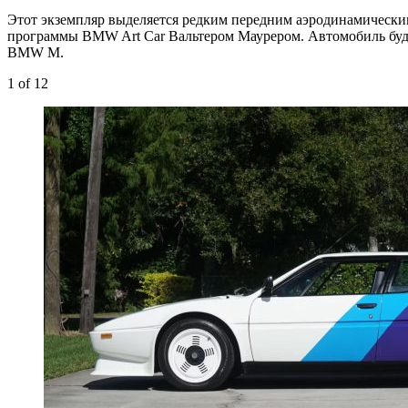
Этот экземпляр выделяется редким передним аэродинамически
программы BMW Art Car Вальтером Маурером. Автомобиль будет
BMW M.
1
of 12