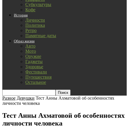
Субкультуры
Кофе
История
Личности
Политика
Ретро
Памятные даты
Образ жизни
Авто
Мото
Оружие
Гаджеты
Здоровье
Фестивали
Путешествия
Остальное
Разное
Девушки
Тест Анны Ахматовой об особенностях
личности человека
Тест Анны Ахматовой об особенностях
личности человека