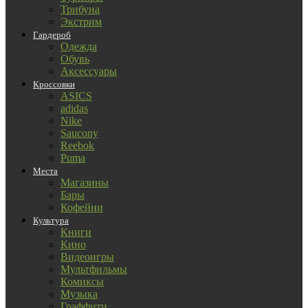
Трибуна
Экстрим
Гардероб
Одежда
Обувь
Аксессуары
Кроссовки
ASICS
adidas
Nike
Saucony
Reebok
Puma
Места
Магазины
Бары
Кофейни
Культура
Книги
Кино
Видеоигры
Мультфильмы
Комиксы
Музыка
Граффити