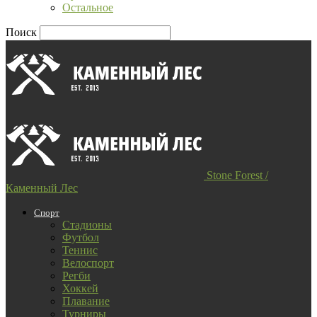
Остальное
Поиск
Stone Forest /
Каменный Лес
Спорт
Стадионы
Футбол
Теннис
Велоспорт
Регби
Хоккей
Плавание
Турниры