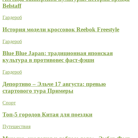
Belstaff
Гардероб
История модели кроссовок Reebok Freestyle
Гардероб
Blue Blue Japan: традиционная японская
культура в противовес фаст-фэшн
Гардероб
Депортиво – Эльче 17 августа: превью
стартового тура Примеры
Спорт
Топ-5 городов Китая для поездки
Путешествия