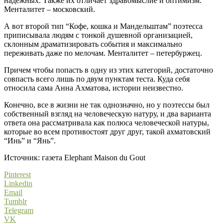
надежных. Также их отличает здравомыслие и оптимизм.
Менталитет – московский.
А вот второй тип “Кофе, кошка и Мандельштам” поэтесса
приписывала людям с тонкой душевной организацией,
склонным драматизировать события и максимально
переживать даже по мелочам. Менталитет – петербуржец.
Причем чтобы попасть в одну из этих категорий, достаточно
совпасть всего лишь по двум пунктам теста. Куда себя
относила сама Анна Ахматова, истории неизвестно.
Конечно, все в жизни не так однозначно, но у поэтессы был
собственный взгляд на человеческую натуру, и два варианта
ответа она рассматривала как полюса человеческой натуры,
которые во всем противостоят друг друг, такой ахматовский
“Инь” и “Янь”.
Источник: газета Elephant Maison du Gout
Pinterest
Linkedin
Email
Tumblr
Telegram
VK