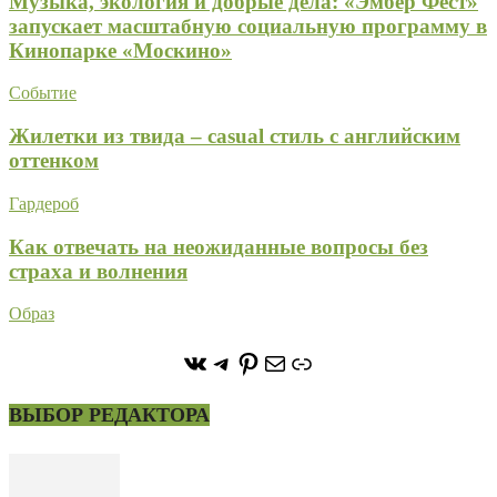
Музыка, экология и добрые дела: «Эмбер Фест»
запускает масштабную социальную программу в
Кинопарке «Москино»
Событие
Жилетки из твида – casual стиль с английским
оттенком
Гардероб
Как отвечать на неожиданные вопросы без
страха и волнения
Образ
https://vk.com/stone_forest_
https://t.me/stoneforest
https://ru.pinterest.com/
Почта
Ссылка
ВЫБОР РЕДАКТОРА