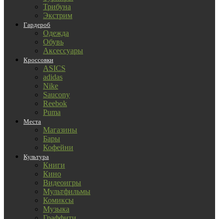
Трибуна
Экстрим
Гардероб
Одежда
Обувь
Аксессуары
Кроссовки
ASICS
adidas
Nike
Saucony
Reebok
Puma
Места
Магазины
Бары
Кофейни
Культура
Книги
Кино
Видеоигры
Мультфильмы
Комиксы
Музыка
Граффити