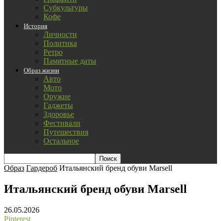
Субкультуры
Кофе
История
Личности
Политика
Ретро
Памятные даты
Образ жизни
Авто
Мото
Оружие
Гаджеты
Здоровье
Фестивали
Путешествия
Остальное
Образ
Гардероб
Итальянский бренд обуви Marsell
Итальянский бренд обуви Marsell
26.05.2026
Pinterest