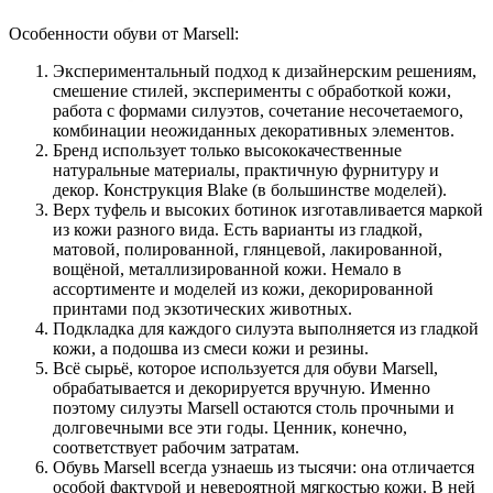
Особенности обуви от Marsell:
Экспериментальный подход к дизайнерским решениям,
смешение стилей, эксперименты с обработкой кожи,
работа с формами силуэтов, сочетание несочетаемого,
комбинации неожиданных декоративных элементов.
Бренд использует только высококачественные
натуральные материалы, практичную фурнитуру и
декор. Конструкция Blake (в большинстве моделей).
Верх туфель и высоких ботинок изготавливается маркой
из кожи разного вида. Есть варианты из гладкой,
матовой, полированной, глянцевой, лакированной,
вощёной, металлизированной кожи. Немало в
ассортименте и моделей из кожи, декорированной
принтами под экзотических животных.
Подкладка для каждого силуэта выполняется из гладкой
кожи, а подошва из смеси кожи и резины.
Всё сырьё, которое используется для обуви Marsell,
обрабатывается и декорируется вручную. Именно
поэтому силуэты Marsell остаются столь прочными и
долговечными все эти годы. Ценник, конечно,
соответствует рабочим затратам.
Обувь Marsell всегда узнаешь из тысячи: она отличается
особой фактурой и невероятной мягкостью кожи. В ней