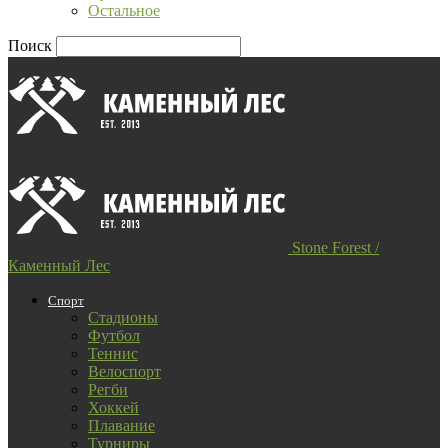
Остальное
Поиск
Stone Forest /
Каменный Лес
Спорт
Стадионы
Футбол
Теннис
Велоспорт
Регби
Хоккей
Плавание
Турниры