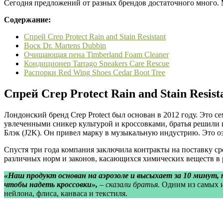
Сегодня предложений от разных брендов достаточного много. 
Содержание:
Спрей Crep Protect Rain and Stain Resistant
Воск Dr. Martens Dubbin
Очищающая пена Timberland Foam Cleaner
Кондиционер Tarrago Sneakers Care Rescue
Распорки Red Wing Shoes Cedar Boot Tree
Спрей Crep Protect Rain and Stain Resist
Лондонский бренд Crep Protect был основан в 2012 году. Это 
увлеченными сникер культурой и кроссовками, братья решили п
Блэк (J2K). Он привел марку в музыкальную индустрию. Это оз
Спустя три года компания заключила контракты на поставку сре
различных норм и законов, касающихся химических веществ в р
«Наш продукт основан на аэрозоле и высыхает за 10 минут, т
чтобы надеть кроссовки»,
– сказали братья.
Одним из самых из
нейлона, флиса, канваса и текстиля.