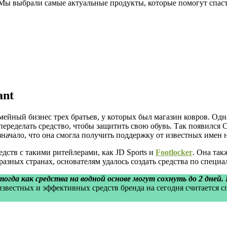
Мы выбрали самые актуальные продукты, которые помогут спаст
ant
семейный бизнес трех братьев, у которых был магазин ковров. 
еределать средство, чтобы защитить свою обувь. Так появился C
начало, что она смогла получить поддержку от известных имен н
дств с такими ритейлерами, как JD Sports и
Footlocker
. Она так
азных странах, основателям удалось создать средства по специ
огда как средства на водной основе могут сохнуть до 2 дней. 
вестных и эффективных средств бренда на сегодня считается спре