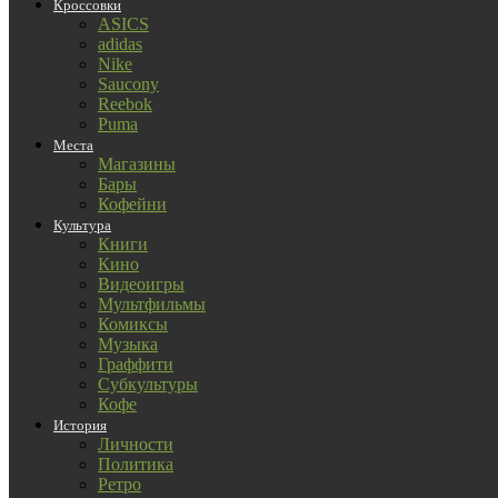
Кроссовки
ASICS
adidas
Nike
Saucony
Reebok
Puma
Места
Магазины
Бары
Кофейни
Культура
Книги
Кино
Видеоигры
Мультфильмы
Комиксы
Музыка
Граффити
Субкультуры
Кофе
История
Личности
Политика
Ретро