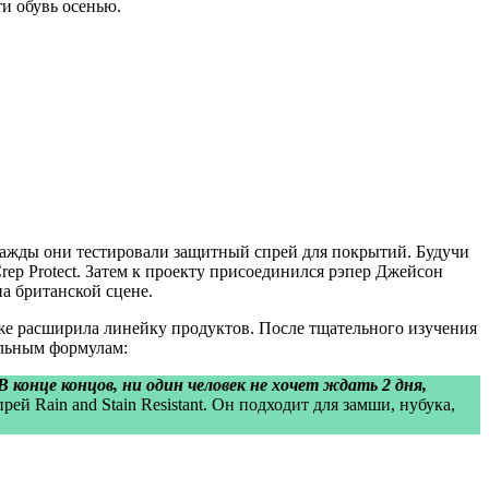
и обувь осенью.
Однажды они тестировали защитный спрей для покрытий. Будучи
rep Protect. Затем к проекту присоединился рэпер Джейсон
а британской сцене.
же расширила линейку продуктов. После тщательного изучения
альным формулам:
В конце концов, ни один человек не хочет ждать 2 дня,
й Rain and Stain Resistant. Он подходит для замши, нубука,