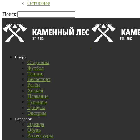
Остальное
Поиск
Спорт
Стадионы
Футбол
Теннис
Велоспорт
Регби
Хоккей
Плавание
Турниры
Трибуна
Экстрим
Гардероб
Одежда
Обувь
Аксессуары