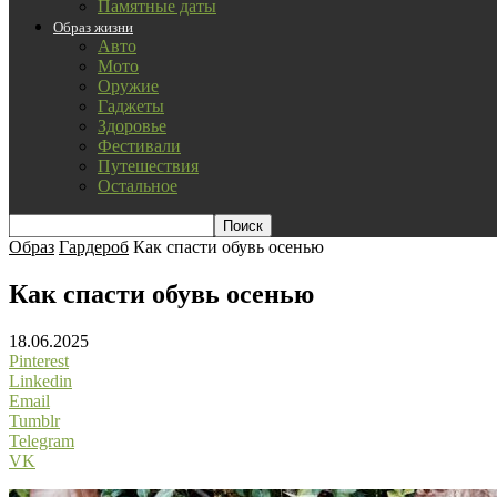
Памятные даты
Образ жизни
Авто
Мото
Оружие
Гаджеты
Здоровье
Фестивали
Путешествия
Остальное
Образ
Гардероб
Как спасти обувь осенью
Как спасти обувь осенью
18.06.2025
Pinterest
Linkedin
Email
Tumblr
Telegram
VK