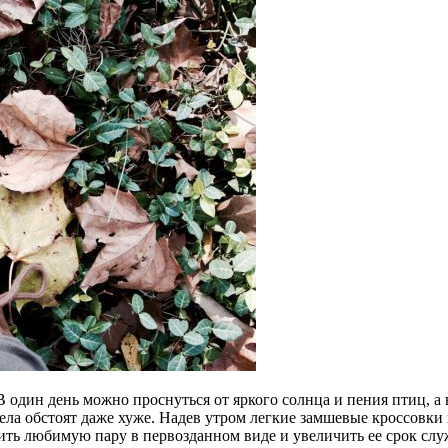
 один день можно проснуться от яркого солнца и пения птиц, а 
дела обстоят даже хуже. Надев утром легкие замшевые кроссовк
нить любимую пару в первозданном виде и увеличить ее срок сл