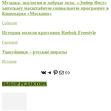
Музыка, экология и добрые дела: «Эмбер Фест»
запускает масштабную социальную программу в
Кинопарке «Москино»
Событие
История модели кроссовок Reebok Freestyle
Гардероб
Ушкуйники – русские пираты
История
https://vk.com/stone_forest_
https://t.me/stoneforest
https://ru.pinterest.com/
Почта
Ссылка
ВЫБОР РЕДАКТОРА