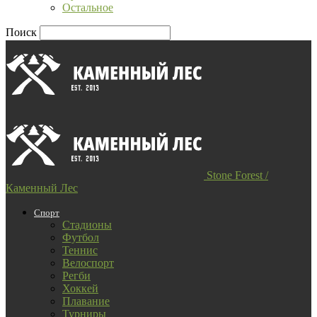
Остальное
Поиск
Stone Forest /
Каменный Лес
Спорт
Стадионы
Футбол
Теннис
Велоспорт
Регби
Хоккей
Плавание
Турниры