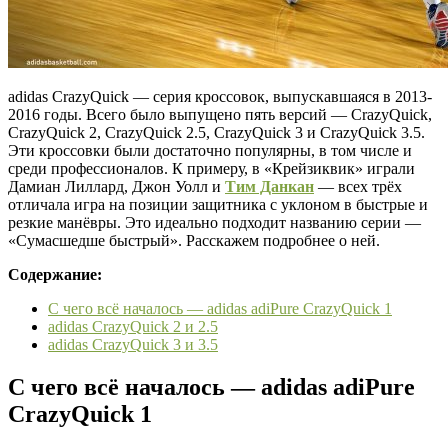
adidas CrazyQuick — серия кроссовок, выпускавшаяся в 2013-
2016 годы. Всего было выпущено пять версий — CrazyQuick,
CrazyQuick 2, CrazyQuick 2.5, CrazyQuick 3 и CrazyQuick 3.5.
Эти кроссовки были достаточно популярны, в том числе и
среди профессионалов. К примеру, в «Крейзиквик» играли
Дамиан Лиллард, Джон Уолл и
Тим Данкан
— всех трёх
отличала игра на позиции защитника с уклоном в быстрые и
резкие манёвры. Это идеально подходит названию серии —
«Сумасшедше быстрый». Расскажем подробнее о ней.
Содержание:
С чего всё началось — adidas adiPure CrazyQuick 1
adidas CrazyQuick 2 и 2.5
adidas CrazyQuick 3 и 3.5
С чего всё началось — adidas adiPure
CrazyQuick 1