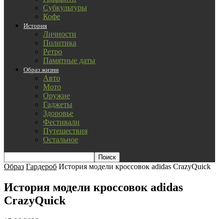
Субкультуры
Кофе
История
Личности
Политика
Ретро
Памятные даты
Образ жизни
Авто
Мото
Оружие
Гаджеты
Здоровье
Фестивали
Путешествия
Остальное
Образ
Гардероб
История модели кроссовок adidas CrazyQuick
История модели кроссовок adidas
CrazyQuick