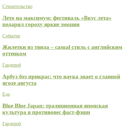
Строительство
Лето на максимум: фестиваль «Вкус лета»
подарил городу яркие эмоции
Событие
Жилетки из твида – casual стиль с английским
оттенком
Гардероб
Арбуз без прикрас: что наука знает о главной
ягоде августа
Еда
Blue Blue Japan: традиционная японская
культура в противовес фаст-фэшн
Гардероб