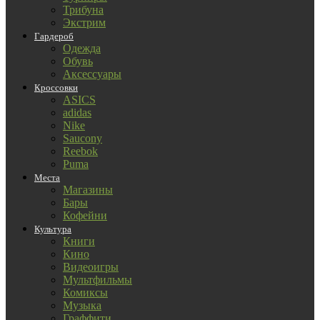
Трибуна
Экстрим
Гардероб
Одежда
Обувь
Аксессуары
Кроссовки
ASICS
adidas
Nike
Saucony
Reebok
Puma
Места
Магазины
Бары
Кофейни
Культура
Книги
Кино
Видеоигры
Мультфильмы
Комиксы
Музыка
Граффити