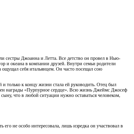
ли сестры Джоанна и Летта. Все детство он провел в Нью-
гор и океана в компании друзей. Внутри семьи родители
а ощущал себя итальянцем. Он часто посещал сою
 и только к концу жизни стала ей руководить. Отец был
тоен награды «Пурпурное сердце». Всю жизнь Джеймс Джосеф
 сыну, что в любой ситуации нужно оставаться человеком,
его не особо интересовала, лишь изредка он участвовал в