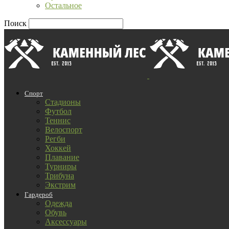
Остальное
Поиск
Спорт
Стадионы
Футбол
Теннис
Велоспорт
Регби
Хоккей
Плавание
Турниры
Трибуна
Экстрим
Гардероб
Одежда
Обувь
Аксессуары