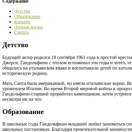
Содержание
Детство
Образование
Карьера
Личная жизнь
Смерть
Детство
Будущий актер родился 18 сентября 1961 года в простой крест
Джерси. Гандольфини с теплом вспоминал эти годы и хотел, чт
общались на итальянском языке и воспитывали детей по катол
историческую родину.
Мать Санта была американкой, но имела итальянские корни. Вс
уроженцем Италии. Во время Второй мировой войны в процесс
Гандольфини-старший проработал каменщиком, затем устроился 
несмотря ни на что.
Образование
В школьные годы Гандольфини-младший любил заниматься спорт
школьных постановках. Благодаря привлекательной внешности е