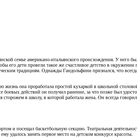
ьянской семье американо-итальянского происхождения. У него бы
обы его дети провели такое же счастливое детство в окружении 
ическим традициям. Однажды Гандольфини признался, что всегд
ю жизнь она проработала простой кухаркой в школьной столовой
е боевых действий он получил ранение, за что позже был удос
сторожем в школу, в которой работала жена. Он всегда говорил
ом и посещал баскетбольную секцию. Театральная деятельность 
му удалось занять первое место на детском конкурсе красоты.