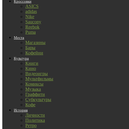
Кроссовки
ASICS
adidas
Nike
Saucony
Reebok
Puma
Места
Магазины
Бары
Кофейни
Культура
Книги
Кино
Видеоигры
Мультфильмы
Комиксы
Музыка
Граффити
Субкультуры
Кофе
История
Личности
Политика
Ретро