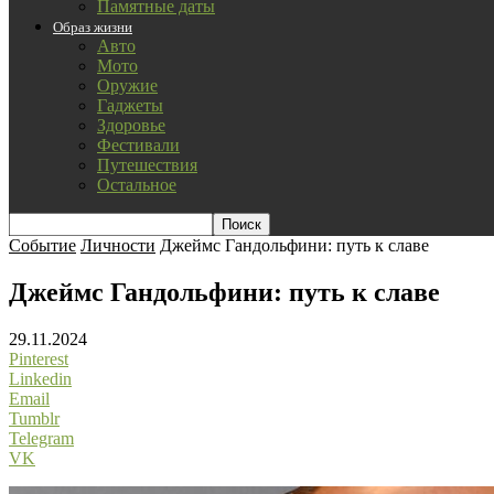
Памятные даты
Образ жизни
Авто
Мото
Оружие
Гаджеты
Здоровье
Фестивали
Путешествия
Остальное
Событие
Личности
Джеймс Гандольфини: путь к славе
Джеймс Гандольфини: путь к славе
29.11.2024
Pinterest
Linkedin
Email
Tumblr
Telegram
VK