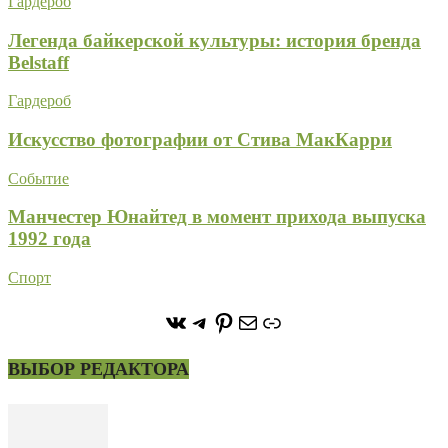
Гардероб
Легенда байкерской культуры: история бренда
Belstaff
Гардероб
Искусство фотографии от Стива МакКарри
Событие
Манчестер Юнайтед в момент прихода выпуска
1992 года
Спорт
https://vk.com/stone_forest_
https://t.me/stoneforest
https://ru.pinterest.com/
Почта
Ссылка
ВЫБОР РЕДАКТОРА