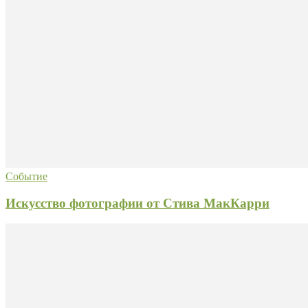
Событие
Искусство фотографии от Стива МакКарри