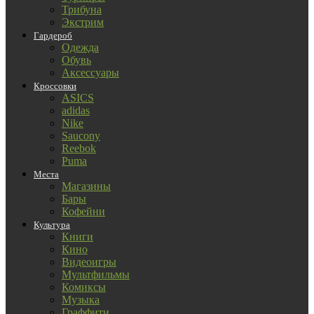
Трибуна
Экстрим
Гардероб
Одежда
Обувь
Аксессуары
Кроссовки
ASICS
adidas
Nike
Saucony
Reebok
Puma
Места
Магазины
Бары
Кофейни
Культура
Книги
Кино
Видеоигры
Мультфильмы
Комиксы
Музыка
Граффити