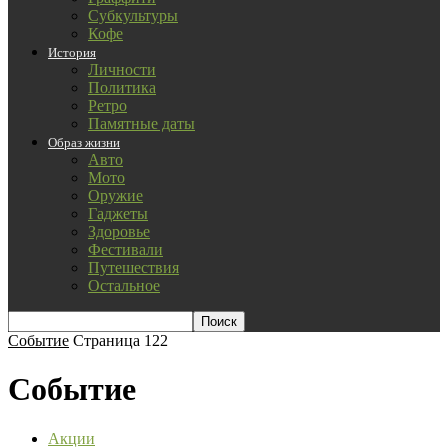
Субкультуры
Кофе
История
Личности
Политика
Ретро
Памятные даты
Образ жизни
Авто
Мото
Оружие
Гаджеты
Здоровье
Фестивали
Путешествия
Остальное
Событие
Страница 122
Событие
Акции