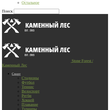
Остальное
Поиск
Stone Forest /
Каменный Лес
Спорт
Стадионы
Футбол
Теннис
Велоспорт
Регби
Хоккей
Плавание
Турниры