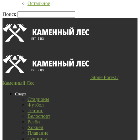
Остальное
Поиск
Stone Forest /
Каменный Лес
Спорт
Стадионы
Футбол
Теннис
Велоспорт
Регби
Хоккей
Плавание
Турниры