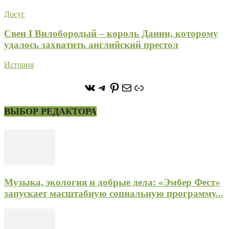
Досуг
Свен I Вилобородый – король Дании, которому
удалось захватить английский престол
История
https://vk.com/stone_forest_
https://t.me/stoneforest
https://ru.pinterest.com/
Почта
Ссылка
ВЫБОР РЕДАКТОРА
Музыка, экология и добрые дела: «Эмбер Фест»
запускает масштабную социальную программу...