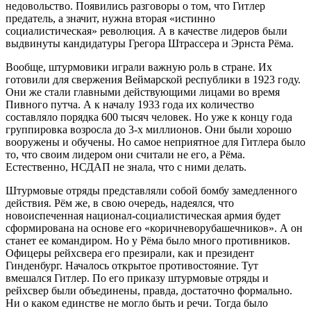
недовольство. Появились разговоры о том, что Гитлер
предатель, а значит, нужна вторая «истинно
социалистическая» революция. А в качестве лидеров были
выдвинуты кандидатуры Грегора Штрассера и Эрнста Рёма.
Вообще, штурмовики играли важную роль в стране. Их
готовили для свержения Веймарской республики в 1923 году.
Они же стали главными действующими лицами во время
Пивного путча. А к началу 1933 года их количество
составляло порядка 600 тысяч человек. Но уже к концу года
группировка возросла до 3-х миллионов. Они были хорошо
вооружены и обучены. Но самое неприятное для Гитлера было
то, что своим лидером они считали не его, а Рёма.
Естественно, НСДАП не знала, что с ними делать.
Штурмовые отряды представляли собой бомбу замедленного
действия. Рём же, в свою очередь, надеялся, что
новоиспеченная национал-социалистическая армия будет
сформирована на основе его «коричневорубашечников». А он
станет ее командиром. Но у Рёма было много противников.
Офицеры рейхсвера его презирали, как и президент
Гинденбург. Началось открытое противостояние. Тут
вмешался Гитлер. По его приказу штурмовые отряды и
рейхсвер были объединены, правда, достаточно формально.
Ни о каком единстве не могло быть и речи. Тогда было