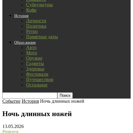
Субкультуры
Кофе
История
Личности
Политика
Ретро
Памятные даты
Образ жизни
Авто
Мото
Оружие
Гаджеты
Здоровье
Фестивали
Путешествия
Остальное
Событие
История
Ночь длинных ножей
Ночь длинных ножей
13.05.2026
Pinterest