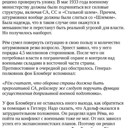
решено провернуть уловку. В мае 1933 года военному
министерству должны были подчиняться все силовые
структуры, включая СА, СС и «Стальной шлем». Причем,
штурмовики вообще должны были слиться со «Шлемом».
Была надежда, что в таком случае они окажутся в
меньшинстве и перестанут быть реальной угрозой для власти.
Но получилось наоборот.
Рём сумел повернуть ситуацию в свою пользу и количество
штурмовиков резко возросло. Эрнест заявил, что у него
порядка 4,5 миллионов сторонников. После чего он
потребовал власти в пограничной охране и контроля над
военными складами в восточной части страны.
Противостояние в очередной раз обострилось. Генерал-
полковник фон Бломберг вспоминал:
«Рём считает, что оборона страны должна быть
прерогативой СА, рейхсверу же следует поручить функции
осуществления допризывной военной подготовки».
У фон Бломберга не оставалось иного выхода, как обратиться
за помощью к Гитлеру. Надо сказать, что Адольф оказался в
затруднительном положении. Он разделял идеи Рёма, но
пойти на конфликт с военными тоже не мог. От них зависел
успех его экспансионистских планов. Поэтому он решил