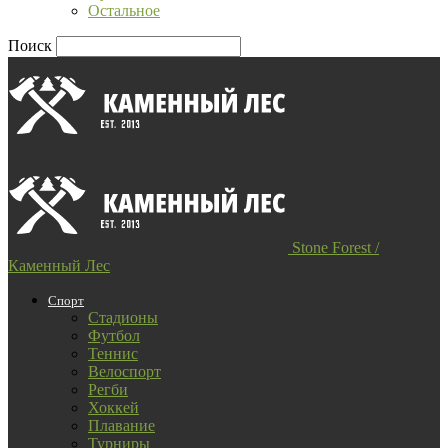
Остальное
Поиск
Stone Forest /
Каменный Лес
Спорт
Стадионы
Футбол
Теннис
Велоспорт
Регби
Хоккей
Плавание
Турниры