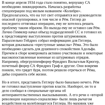
В конце апреля 1934 года стало понятно, верхушку СА
необходимо ликвидировать. Началась разработка
спецоперации под милым названием «Колибри».
Предполагалось, что на тот свет отправятся все руководители
опасной группировки, в том числе и Рём. Гитлер до
последнего оттягивал операцию, ему не хотелось решать
проблему таким образом. Но выхода ему не оставил сам Рём.
Лично Гиммлер начал объезд подразделений СС и готовил их
к предстоящему выступлению против штурмовиков.
Параллельно Гейдрих собрал информацию для Гитлера,
которая доказывала «преступные замыслы» Рёма. Это было
необходимо сделать для душевного спокойствия Адольфа.
Причем в сборе компромата активно участвовали и некоторые
высокопоставленные военные из штурмовых отрядов.
Например, обергруппенфюрер Фридрих Вильгельм Крюгер,
почетный фюрер СА Фридрих Граф и другие. Они вовремя
поняли, что грядет буря, поэтом решили отречься от Рёма,
дабы сохранить себе жизни.
Но в итоге, представить Гитлеру было банально нечего. Рём
не готовил выступление против власти. Наоборот, он то и
дело сообщал в специальные органы об
антиправительственных высказываниях. А его речи о «второй
революции национал-социализма» были лишь рычагом
воздействия на колеблющегося Гитлера. Но маховик уже