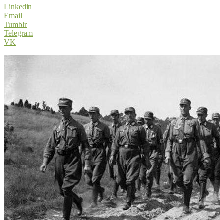
Linkedin
Email
Tumblr
Telegram
VK