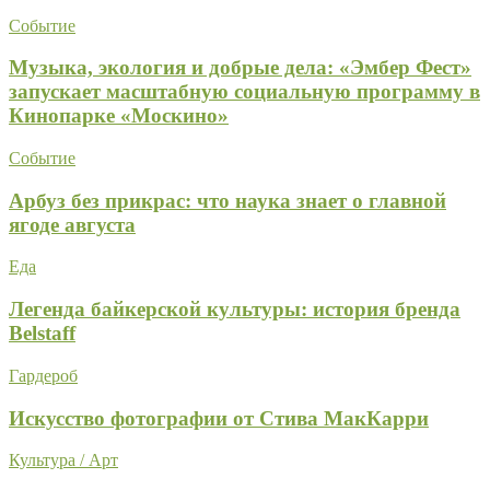
Событие
Музыка, экология и добрые дела: «Эмбер Фест»
запускает масштабную социальную программу в
Кинопарке «Москино»
Событие
Арбуз без прикрас: что наука знает о главной
ягоде августа
Еда
Легенда байкерской культуры: история бренда
Belstaff
Гардероб
Искусство фотографии от Стива МакКарри
Культура / Арт