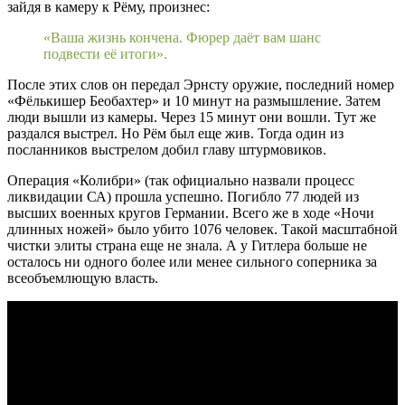
зайдя в камеру к Рёму, произнес:
«Ваша жизнь кончена. Фюрер даёт вам шанс
подвести её итоги».
После этих слов он передал Эрнсту оружие, последний номер
«Фёлькишер Беобахтер» и 10 минут на размышление. Затем
люди вышли из камеры. Через 15 минут они вошли. Тут же
раздался выстрел. Но Рём был еще жив. Тогда один из
посланников выстрелом добил главу штурмовиков.
Операция «Колибри» (так официально назвали процесс
ликвидации СА) прошла успешно. Погибло 77 людей из
высших военных кругов Германии. Всего же в ходе «Ночи
длинных ножей» было убито 1076 человек. Такой масштабной
чистки элиты страна еще не знала. А у Гитлера больше не
осталось ни одного более или менее сильного соперника за
всеобъемлющую власть.