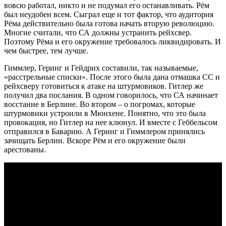
вовсю работал, никто и не подумал его останавливать. Рём
был неудобен всем. Сыграл еще и тот фактор, что аудитория
Рёма действительно была готова начать вторую революцию.
Многие считали, что СА должны устранить рейхсвер.
Поэтому Рёма и его окружение требовалось ликвидировать. И
чем быстрее, тем лучше.
Гиммлер, Геринг и Гейдрих составили, так называемые,
«расстрельные списки». После этого была дана отмашка СС и
рейхсверу готовиться к атаке на штурмовиков. Гитлер же
получил два послания. В одном говорилось, что СА начинает
восстание в Берлине. Во втором – о погромах, которые
штурмовики устроили в Мюнхене. Понятно, что это была
провокация, но Гитлер на нее клюнул. И вместе с Геббельсом
отправился в Баварию. А Геринг и Гиммлером принялись
зачищать Берлин. Вскоре Рём и его окружение были
арестованы.