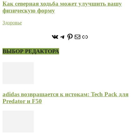
Как северная ходьба может улучшить вашу
физическую форму
Здоровье
https://vk.com/stone_forest_
https://t.me/stoneforest
https://ru.pinterest.com/
Почта
Ссылка
ВЫБОР РЕДАКТОРА
adidas возвращается к истокам: Tech Pack для
Predator и F50