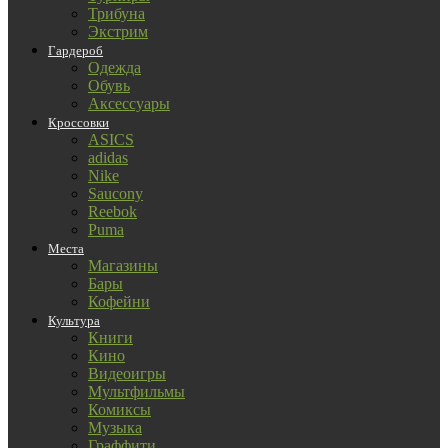
Трибуна
Экстрим
Гардероб
Одежда
Обувь
Аксессуары
Кроссовки
ASICS
adidas
Nike
Saucony
Reebok
Puma
Места
Магазины
Бары
Кофейни
Культура
Книги
Кино
Видеоигры
Мультфильмы
Комиксы
Музыка
Граффити