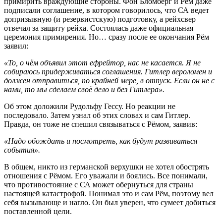
примирить враждующие стороны. Фон Бломберг и Рём даже
подписали соглашение, в котором говорилось, что СА ведет
допризывную (и резервистскую) подготовку, а рейхсвер
отвечал за защиту рейха. Состоялась даже официальная
церемония примирения. Но… сразу после ее окончания Рём
заявил:
«То, о чём объявил этот ефрейтор, нас не касается. Я не
собираюсь придерживаться соглашения. Гитлер вероломен и
должен отправиться, по крайней мере, в отпуск. Если он не с
нами, то мы сделаем своё дело и без Гитлера».
Об этом доложили Рудольфу Гессу. Но реакции не
последовало. Затем узнал об этих словах и сам Гитлер.
Правда, он тоже не спешил связываться с Рёмом, заявив:
«Надо обождать и посмотреть, как будут развиваться
события».
В общем, никто из германской верхушки не хотел обострять
отношения с Рёмом. Его уважали и боялись. Все понимали,
что противостояние с СА может обернуться для страны
настоящей катастрофой. Понимал это и сам Рём, поэтому вел
себя вызывающе и нагло. Он был уверен, что сумеет добиться
поставленной цели.